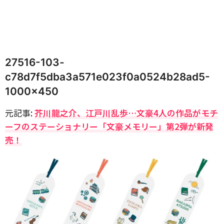
27516-103-
c78d7f5dba3a571e023f0a0524b28ad5-
1000×450
元記事:
芥川龍之介、江戸川乱歩…文豪4人の作品がモチ
ーフのステーショナリー「文豪メモリー」第2弾が新発
売！