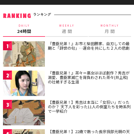
ランキング
RANKING
DAILY
WEEKLY
MONTHLY
24時間
週 間
月 間
『豊臣兄弟！』お市と柴田勝家、自刃しての最
1
期と「辞世の句」…運命を共にした２人の悲劇
『豊臣兄弟！』茶々＝悪女はほぼ創作？秀吉が
2
溺愛、豊臣家滅亡を背負わされた茶々(井上和)
の壮絶すぎる生涯
【豊臣兄弟！】秀吉は本当に「女狂い」だった
3
のか？ 天下人を彩った11人の側室たちを時系列
で一挙紹介
【豊臣兄弟！】22歳で散った長宗我部元親の天