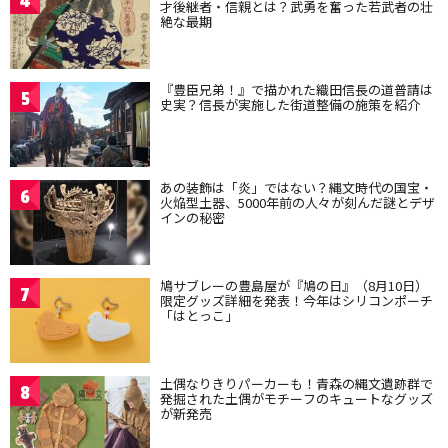
4
才後継者・信親とは？武勇を奮った若武者の壮
絶な最期
『豊臣兄弟！』で描かれた織田信長の道普請は
5
史実？信長が実施した街道整備の施策を紹介
あの装飾は「炎」ではない？縄文時代の国宝・
6
火焔型土器、5000年前の人々が刻んだ謎とデザ
インの秘密
鳩サブレーの豊島屋が『鳩の日』（8月10日）
7
限定グッズ詳細を発表！今年はシリコンポーチ
「はとっこ」
土偶なりきりパーカーも！青森の縄文遺跡群で
8
発掘された土偶がモチーフのキュートなグッズ
が新発売