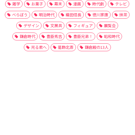
雑学
お菓子
幕末
漫画
時代劇
テレビ
べらぼう
明治時代
織田信長
徳川家康
抹茶
デザイン
文房具
フィギュア
展覧会
鎌倉時代
豊臣秀吉
豊臣兄弟！
昭和時代
光る君へ
葛飾北斎
鎌倉殿の13人