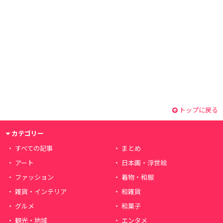
トップに戻る
カテゴリー
すべての記事
まとめ
アート
日本画・浮世絵
ファッション
着物・和服
雑貨・インテリア
和雑貨
グルメ
和菓子
観光・地域
エンタメ