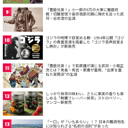
『豊臣兄弟！』小一郎の5万の大軍に徹底抗
9
戦！切腹覚悟で長宗我部元親に降伏を迫った武
将・谷忠澄の生涯
ゴジラの咆哮で目覚める朝…1954年公開『ゴジ
10
ラ』の貴重音源を搭載した「ゴジラ音声目覚ま
し時計」が新発売
『豊臣兄弟！』で萩原護が演じる武将・小堀正
11
次とは？秀長・秀吉・家康が重用、“出家を重
ねた実務派”の生涯
しっかり抹茶の味わい、さらに果実の香りも楽
12
しめる「無糖フレーバー抹茶」ストロベリー、
マンゴー新発売
「一口」が「いもあらい」！？ 日本の難読地名
13
には知られざる“名前の法則”があった