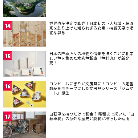
世界遺産決定で脚光！日本初の巨大都城・藤原
14
京を創り上げた知られざる女帝・持統天皇の凄
絶な執念
日本の四季折々の植物や情景を描くことに相応
15
しい色を集めた水彩色鉛筆『色辞典』が新発
売！
コンビニおにぎりが文房具に！コンビニの定番
16
商品をモチーフにした文房具シリーズ『ジムマ
ート』誕生
自転車を持つだけで税金？ 昭和まで続いた「自
17
転車税」の意外な歴史と脱税が横行した理由