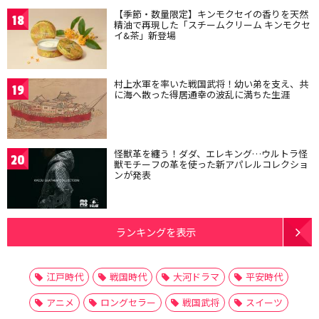
【季節・数量限定】キンモクセイの香りを天然
18
精油で再現した「スチームクリーム キンモクセ
イ&茶」新登場
村上水軍を率いた戦国武将！幼い弟を支え、共
19
に海へ散った得居通幸の波乱に満ちた生涯
怪獣革を纏う！ダダ、エレキング…ウルトラ怪
20
獣モチーフの革を使った新アパレルコレクショ
ンが発表
ランキングを表示
江戸時代
戦国時代
大河ドラマ
平安時代
アニメ
ロングセラー
戦国武将
スイーツ