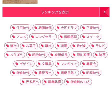
ランキングを表示
江戸時代
戦国時代
大河ドラマ
平安時代
アニメ
ロングセラー
戦国武将
スイーツ
雑学
お菓子
幕末
漫画
時代劇
テレビ
べらぼう
明治時代
織田信長
徳川家康
抹茶
デザイン
文房具
フィギュア
展覧会
鎌倉時代
豊臣秀吉
豊臣兄弟！
昭和時代
光る君へ
葛飾北斎
鎌倉殿の13人