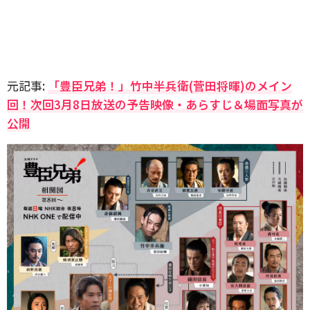
元記事:
「豊臣兄弟！」竹中半兵衛(菅田将暉)のメイン
回！次回3月8日放送の予告映像・あらすじ＆場面写真が
公開