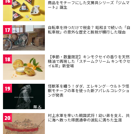
16
商品をモチーフにした文房具シリーズ『ジムマ
ート』誕生
自転車を持つだけで税金？ 昭和まで続いた「自
17
転車税」の意外な歴史と脱税が横行した理由
【季節・数量限定】キンモクセイの香りを天然
18
精油で再現した「スチームクリーム キンモクセ
イ&茶」新登場
怪獣革を纏う！ダダ、エレキング…ウルトラ怪
19
獣モチーフの革を使った新アパレルコレクショ
ンが発表
村上水軍を率いた戦国武将！幼い弟を支え、共
20
に海へ散った得居通幸の波乱に満ちた生涯