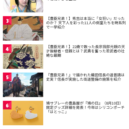
【豊臣兄弟！】秀吉は本当に「女狂い」だった
3
のか？ 天下人を彩った11人の側室たちを時系列
で一挙紹介
【豊臣兄弟！】22歳で散った長宗我部元親の天
4
才後継者・信親とは？武勇を奮った若武者の壮
絶な最期
『豊臣兄弟！』で描かれた織田信長の道普請は
5
史実？信長が実施した街道整備の施策を紹介
鳩サブレーの豊島屋が『鳩の日』（8月10日）
6
限定グッズ詳細を発表！今年はシリコンポーチ
「はとっこ」