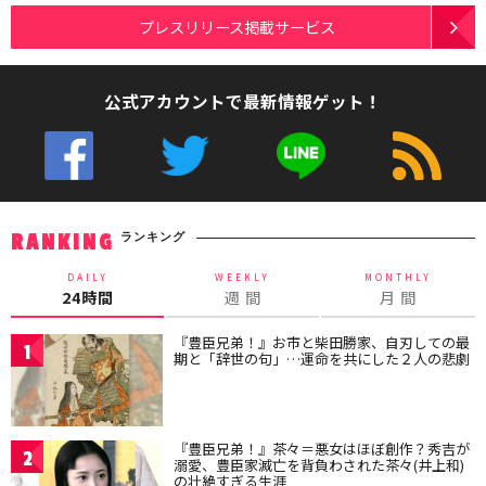
プレスリリース掲載サービス
公式アカウントで最新情報ゲット！
ランキング
RANKING
DAILY
WEEKLY
MONTHLY
24時間
週 間
月 間
『豊臣兄弟！』お市と柴田勝家、自刃しての最
1
期と「辞世の句」…運命を共にした２人の悲劇
『豊臣兄弟！』茶々＝悪女はほぼ創作？秀吉が
2
溺愛、豊臣家滅亡を背負わされた茶々(井上和)
の壮絶すぎる生涯