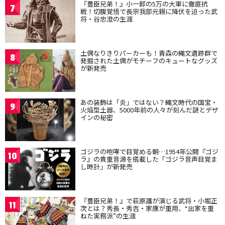
『豊臣兄弟！』小一郎の5万の大軍に徹底抗
7
戦！切腹覚悟で長宗我部元親に降伏を迫った武
将・谷忠澄の生涯
土偶なりきりパーカーも！青森の縄文遺跡群で
8
発掘された土偶がモチーフのキュートなグッズ
が新発売
あの装飾は「炎」ではない？縄文時代の国宝・
9
火焔型土器、5000年前の人々が刻んだ謎とデザ
インの秘密
ゴジラの咆哮で目覚める朝…1954年公開『ゴジ
10
ラ』の貴重音源を搭載した「ゴジラ音声目覚ま
し時計」が新発売
『豊臣兄弟！』で萩原護が演じる武将・小堀正
11
次とは？秀長・秀吉・家康が重用、“出家を重
ねた実務派”の生涯