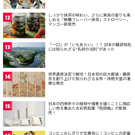
しっかり抹茶の味わい、さらに果実の香りも楽
12
しめる「無糖フレーバー抹茶」ストロベリー、
マンゴー新発売
「一口」が「いもあらい」！？ 日本の難読地名
13
には知られざる“名前の法則”があった
世界遺産決定で脚光！日本初の巨大都城・藤原
14
京を創り上げた知られざる女帝・持統天皇の凄
絶な執念
日本の四季折々の植物や情景を描くことに相応
15
しい色を集めた水彩色鉛筆『色辞典』が新発
売！
コンビニおにぎりが文房具に！コンビニの定番