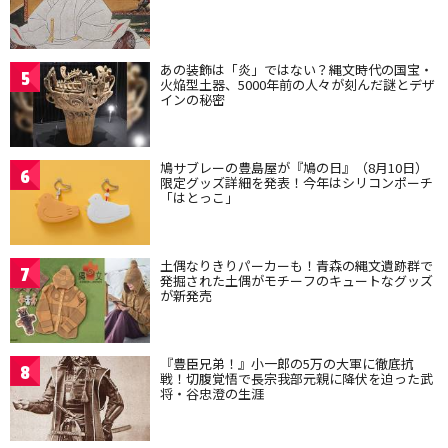
あの装飾は「炎」ではない？縄文時代の国宝・
5
火焔型土器、5000年前の人々が刻んだ謎とデザ
インの秘密
鳩サブレーの豊島屋が『鳩の日』（8月10日）
6
限定グッズ詳細を発表！今年はシリコンポーチ
「はとっこ」
土偶なりきりパーカーも！青森の縄文遺跡群で
7
発掘された土偶がモチーフのキュートなグッズ
が新発売
『豊臣兄弟！』小一郎の5万の大軍に徹底抗
8
戦！切腹覚悟で長宗我部元親に降伏を迫った武
将・谷忠澄の生涯