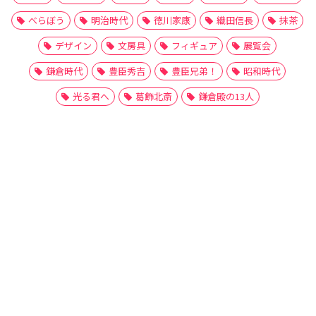
べらぼう
明治時代
徳川家康
織田信長
抹茶
デザイン
文房具
フィギュア
展覧会
鎌倉時代
豊臣秀吉
豊臣兄弟！
昭和時代
光る君へ
葛飾北斎
鎌倉殿の13人