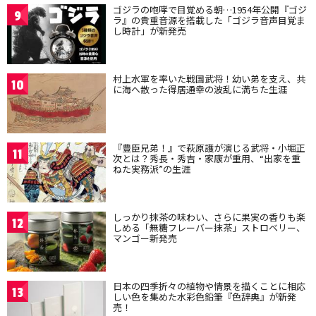
ゴジラの咆哮で目覚める朝…1954年公開『ゴジ
9
ラ』の貴重音源を搭載した「ゴジラ音声目覚ま
し時計」が新発売
村上水軍を率いた戦国武将！幼い弟を支え、共
10
に海へ散った得居通幸の波乱に満ちた生涯
『豊臣兄弟！』で萩原護が演じる武将・小堀正
11
次とは？秀長・秀吉・家康が重用、“出家を重
ねた実務派”の生涯
しっかり抹茶の味わい、さらに果実の香りも楽
12
しめる「無糖フレーバー抹茶」ストロベリー、
マンゴー新発売
日本の四季折々の植物や情景を描くことに相応
13
しい色を集めた水彩色鉛筆『色辞典』が新発
売！