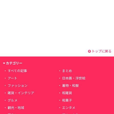
トップに戻る
カテゴリー
すべての記事
まとめ
アート
日本画・浮世絵
ファッション
着物・和服
雑貨・インテリア
和雑貨
グルメ
和菓子
観光・地域
エンタメ