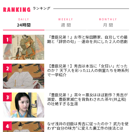
ランキング
RANKING
DAILY
WEEKLY
MONTHLY
24時間
週 間
月 間
『豊臣兄弟！』お市と柴田勝家、自刃しての最
1
期と「辞世の句」…運命を共にした２人の悲劇
【豊臣兄弟！】秀吉は本当に「女狂い」だった
2
のか？ 天下人を彩った11人の側室たちを時系列
で一挙紹介
『豊臣兄弟！』茶々＝悪女はほぼ創作？秀吉が
3
溺愛、豊臣家滅亡を背負わされた茶々(井上和)
の壮絶すぎる生涯
なぜ浅井の旧臣は秀吉に従ったのか？ 武力を使
4
わず“自分の味方”に変えた裏工作の技法とは