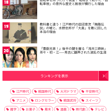
18
転車税」の意外な歴史と脱税が横行した理由
教科書と違う！江戸時代の田沼意次「賄賂伝
19
説」の嘘と、水野忠邦が「大奥」を敵に回した
本当の理由
『豊臣兄弟！』後半の鍵を握る「浅井三姉妹」
20
茶々・初・江——秀吉に翻弄された波乱の生涯
ランキングを表示
江戸時代
戦国時代
大河ドラマ
平安時代
アニメ
ロングセラー
戦国武将
スイーツ
雑学
お菓子
幕末
漫画
時代劇
テレビ