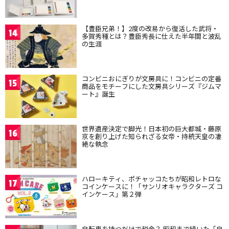
【豊臣兄弟！】2度の改易から復活した武将・
14
多賀秀種とは？豊臣秀長に仕えた半年間と波乱
の生涯
コンビニおにぎりが文房具に！コンビニの定番
15
商品をモチーフにした文房具シリーズ『ジムマ
ート』誕生
世界遺産決定で脚光！日本初の巨大都城・藤原
16
京を創り上げた知られざる女帝・持統天皇の凄
絶な執念
ハローキティ、ポチャッコたちが昭和レトロな
17
コインケースに！「サンリオキャラクターズ コ
インケース」第２弾
自転車を持つだけで税金？ 昭和まで続いた「自