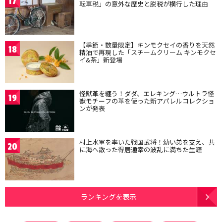
17
転車税」の意外な歴史と脱税が横行した理由
【季節・数量限定】キンモクセイの香りを天然
18
精油で再現した「スチームクリーム キンモクセ
イ&茶」新登場
怪獣革を纏う！ダダ、エレキング…ウルトラ怪
19
獣モチーフの革を使った新アパレルコレクショ
ンが発表
村上水軍を率いた戦国武将！幼い弟を支え、共
20
に海へ散った得居通幸の波乱に満ちた生涯
ランキングを表示