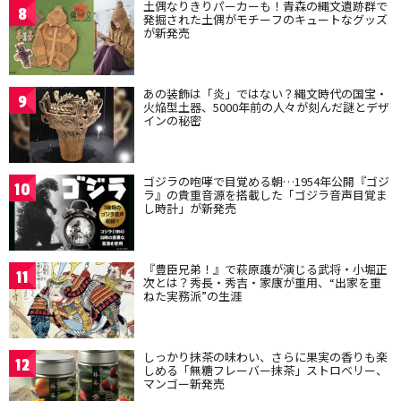
土偶なりきりパーカーも！青森の縄文遺跡群で
8
発掘された土偶がモチーフのキュートなグッズ
が新発売
あの装飾は「炎」ではない？縄文時代の国宝・
9
火焔型土器、5000年前の人々が刻んだ謎とデザ
インの秘密
ゴジラの咆哮で目覚める朝…1954年公開『ゴジ
10
ラ』の貴重音源を搭載した「ゴジラ音声目覚ま
し時計」が新発売
『豊臣兄弟！』で萩原護が演じる武将・小堀正
11
次とは？秀長・秀吉・家康が重用、“出家を重
ねた実務派”の生涯
しっかり抹茶の味わい、さらに果実の香りも楽
12
しめる「無糖フレーバー抹茶」ストロベリー、
マンゴー新発売