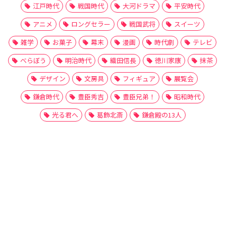
江戸時代
戦国時代
大河ドラマ
平安時代
アニメ
ロングセラー
戦国武将
スイーツ
雑学
お菓子
幕末
漫画
時代劇
テレビ
べらぼう
明治時代
織田信長
徳川家康
抹茶
デザイン
文房具
フィギュア
展覧会
鎌倉時代
豊臣秀吉
豊臣兄弟！
昭和時代
光る君へ
葛飾北斎
鎌倉殿の13人