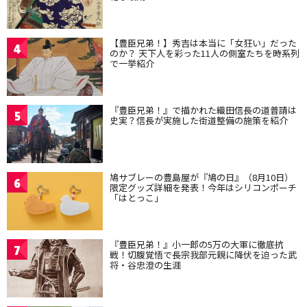
【豊臣兄弟！】秀吉は本当に「女狂い」だった
4
のか？ 天下人を彩った11人の側室たちを時系列
で一挙紹介
『豊臣兄弟！』で描かれた織田信長の道普請は
5
史実？信長が実施した街道整備の施策を紹介
鳩サブレーの豊島屋が『鳩の日』（8月10日）
6
限定グッズ詳細を発表！今年はシリコンポーチ
「はとっこ」
『豊臣兄弟！』小一郎の5万の大軍に徹底抗
7
戦！切腹覚悟で長宗我部元親に降伏を迫った武
将・谷忠澄の生涯