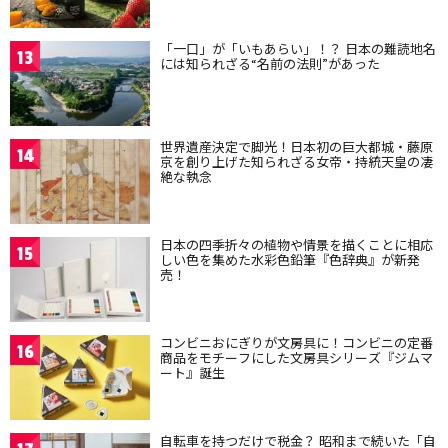
「一口」が「いもあらい」！？ 日本の難読地名
13
には知られざる“名前の法則”があった
世界遺産決定で脚光！日本初の巨大都城・藤原
14
京を創り上げた知られざる女帝・持統天皇の凄
絶な執念
日本の四季折々の植物や情景を描くことに相応
15
しい色を集めた水彩色鉛筆『色辞典』が新発
売！
コンビニおにぎりが文房具に！コンビニの定番
16
商品をモチーフにした文房具シリーズ『ジムマ
ート』誕生
自転車を持つだけで税金？ 昭和まで続いた「自