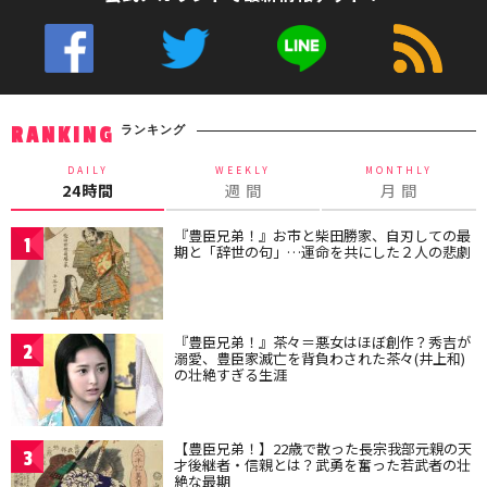
ランキング
RANKING
DAILY
WEEKLY
MONTHLY
24時間
週 間
月 間
『豊臣兄弟！』お市と柴田勝家、自刃しての最
1
期と「辞世の句」…運命を共にした２人の悲劇
『豊臣兄弟！』茶々＝悪女はほぼ創作？秀吉が
2
溺愛、豊臣家滅亡を背負わされた茶々(井上和)
の壮絶すぎる生涯
【豊臣兄弟！】22歳で散った長宗我部元親の天
3
才後継者・信親とは？武勇を奮った若武者の壮
絶な最期