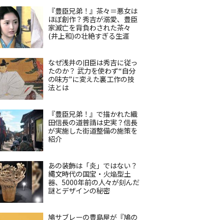
『豊臣兄弟！』茶々＝悪女は
ほぼ創作？秀吉が溺愛、豊臣
家滅亡を背負わされた茶々
(井上和)の壮絶すぎる生涯
なぜ浅井の旧臣は秀吉に従っ
たのか？ 武力を使わず“自分
の味方”に変えた裏工作の技
法とは
『豊臣兄弟！』で描かれた織
田信長の道普請は史実？信長
が実施した街道整備の施策を
紹介
あの装飾は「炎」ではない？
縄文時代の国宝・火焔型土
器、5000年前の人々が刻んだ
謎とデザインの秘密
鳩サブレーの豊島屋が『鳩の