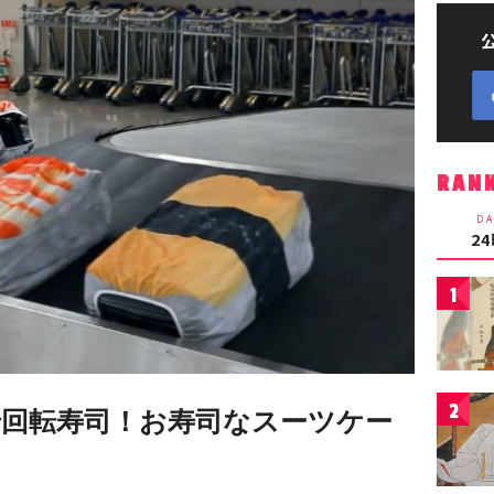
RAN
DA
2
1
2
回転寿司！お寿司なスーツケー