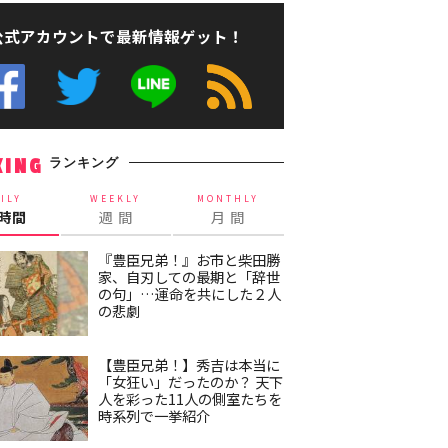
公式アカウントで最新情報ゲット！
ランキング
KING
ILY
WEEKLY
MONTHLY
4時間
週 間
月 間
『豊臣兄弟！』お市と柴田勝
家、自刃しての最期と「辞世
の句」…運命を共にした２人
の悲劇
【豊臣兄弟！】秀吉は本当に
「女狂い」だったのか？ 天下
人を彩った11人の側室たちを
時系列で一挙紹介