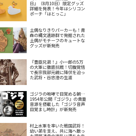
日』（8月10日）限定グッズ
詳細を発表！今年はシリコン
ポーチ「はとっこ」
土偶なりきりパーカーも！青
森の縄文遺跡群で発掘された
土偶がモチーフのキュートな
グッズが新発売
『豊臣兄弟！』小一郎の5万
の大軍に徹底抗戦！切腹覚悟
で長宗我部元親に降伏を迫っ
た武将・谷忠澄の生涯
ゴジラの咆哮で目覚める朝…
1954年公開『ゴジラ』の貴重
音源を搭載した「ゴジラ音声
目覚まし時計」が新発売
村上水軍を率いた戦国武将！
幼い弟を支え、共に海へ散っ
た得居通幸の波乱に満ちた生