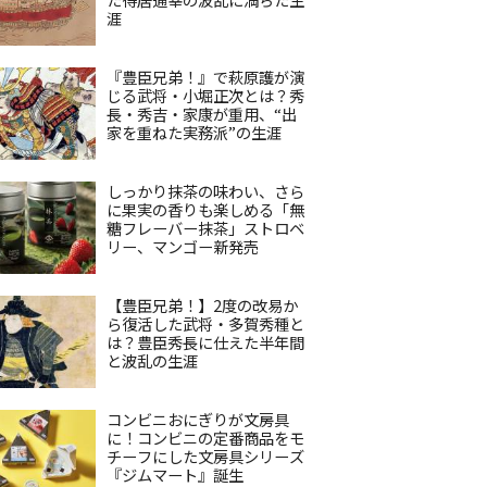
涯
『豊臣兄弟！』で萩原護が演
じる武将・小堀正次とは？秀
長・秀吉・家康が重用、“出
家を重ねた実務派”の生涯
しっかり抹茶の味わい、さら
に果実の香りも楽しめる「無
糖フレーバー抹茶」ストロベ
リー、マンゴー新発売
【豊臣兄弟！】2度の改易か
ら復活した武将・多賀秀種と
は？豊臣秀長に仕えた半年間
と波乱の生涯
コンビニおにぎりが文房具
に！コンビニの定番商品をモ
チーフにした文房具シリーズ
『ジムマート』誕生