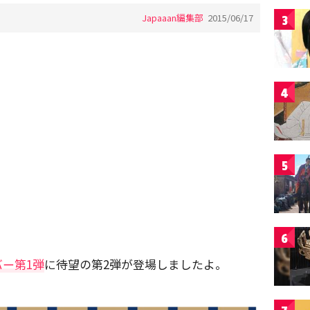
Japaaan編集部
2015/06/17
3
4
5
6
ー第1弾
に待望の第2弾が登場しましたよ。