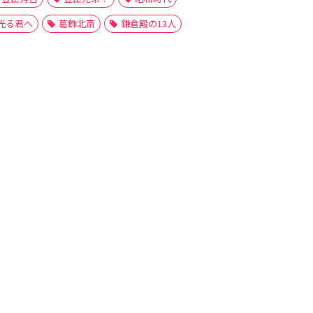
光る君へ
葛飾北斎
鎌倉殿の13人