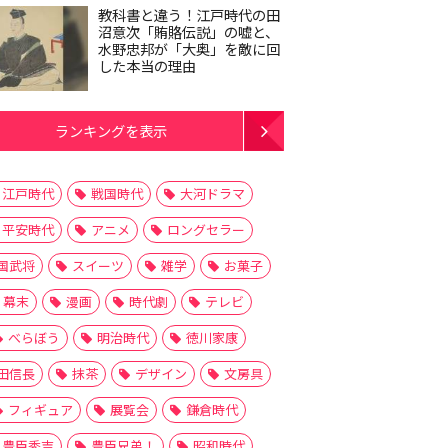
教科書と違う！江戸時代の田
沼意次「賄賂伝説」の嘘と、
水野忠邦が「大奥」を敵に回
した本当の理由
ランキングを表示
江戸時代
戦国時代
大河ドラマ
平安時代
アニメ
ロングセラー
国武将
スイーツ
雑学
お菓子
幕末
漫画
時代劇
テレビ
べらぼう
明治時代
徳川家康
田信長
抹茶
デザイン
文房具
フィギュア
展覧会
鎌倉時代
豊臣秀吉
豊臣兄弟！
昭和時代