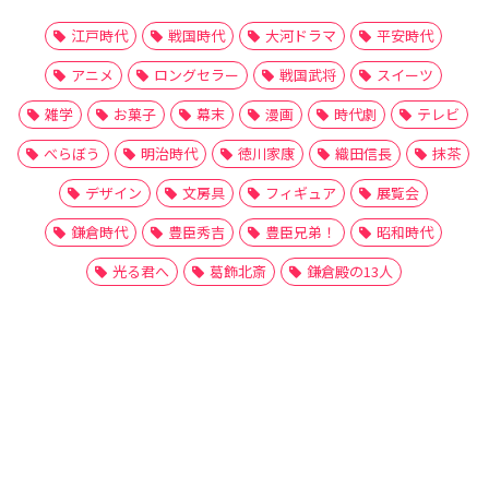
江戸時代
戦国時代
大河ドラマ
平安時代
アニメ
ロングセラー
戦国武将
スイーツ
雑学
お菓子
幕末
漫画
時代劇
テレビ
べらぼう
明治時代
徳川家康
織田信長
抹茶
デザイン
文房具
フィギュア
展覧会
鎌倉時代
豊臣秀吉
豊臣兄弟！
昭和時代
光る君へ
葛飾北斎
鎌倉殿の13人