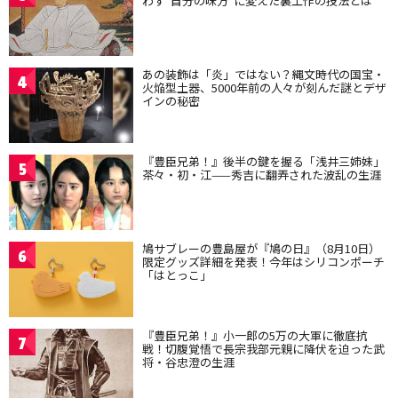
わず“自分の味方”に変えた裏工作の技法とは
あの装飾は「炎」ではない？縄文時代の国宝・
4
火焔型土器、5000年前の人々が刻んだ謎とデザ
インの秘密
『豊臣兄弟！』後半の鍵を握る「浅井三姉妹」
5
茶々・初・江——秀吉に翻弄された波乱の生涯
鳩サブレーの豊島屋が『鳩の日』（8月10日）
6
限定グッズ詳細を発表！今年はシリコンポーチ
「はとっこ」
『豊臣兄弟！』小一郎の5万の大軍に徹底抗
7
戦！切腹覚悟で長宗我部元親に降伏を迫った武
将・谷忠澄の生涯