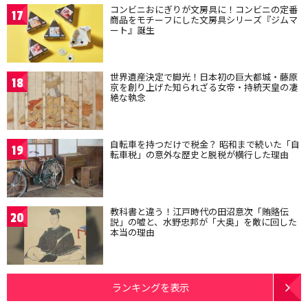
コンビニおにぎりが文房具に！コンビニの定番
17
商品をモチーフにした文房具シリーズ『ジムマ
ート』誕生
世界遺産決定で脚光！日本初の巨大都城・藤原
18
京を創り上げた知られざる女帝・持統天皇の凄
絶な執念
自転車を持つだけで税金？ 昭和まで続いた「自
19
転車税」の意外な歴史と脱税が横行した理由
教科書と違う！江戸時代の田沼意次「賄賂伝
20
説」の嘘と、水野忠邦が「大奥」を敵に回した
本当の理由
ランキングを表示