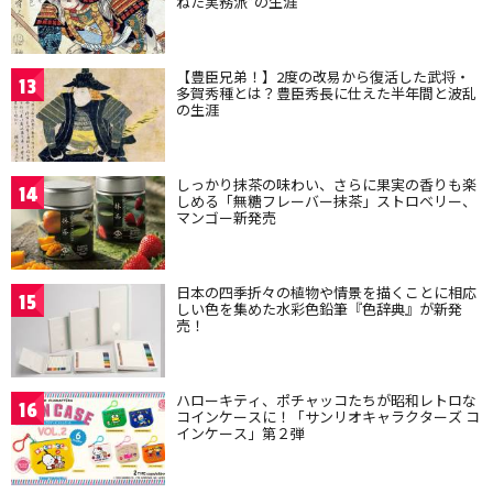
ねた実務派”の生涯
【豊臣兄弟！】2度の改易から復活した武将・
13
多賀秀種とは？豊臣秀長に仕えた半年間と波乱
の生涯
しっかり抹茶の味わい、さらに果実の香りも楽
14
しめる「無糖フレーバー抹茶」ストロベリー、
マンゴー新発売
日本の四季折々の植物や情景を描くことに相応
15
しい色を集めた水彩色鉛筆『色辞典』が新発
売！
ハローキティ、ポチャッコたちが昭和レトロな
16
コインケースに！「サンリオキャラクターズ コ
インケース」第２弾