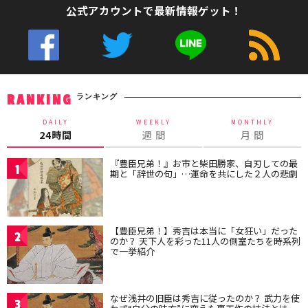
公式アカウントで最新情報ゲット！
ランキング
RANKING
DAILY
WEEKLY
MONTHLY
24時間
週 間
月 間
『豊臣兄弟！』お市と柴田勝家、自刃しての最
1
期と「辞世の句」…運命を共にした２人の悲劇
【豊臣兄弟！】秀吉は本当に「女狂い」だった
2
のか？ 天下人を彩った11人の側室たちを時系列
で一挙紹介
なぜ浅井の旧臣は秀吉に従ったのか？ 武力を使
3