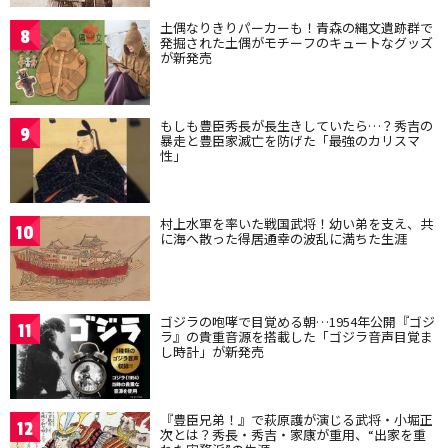
土偶なりきりパーカーも！青森の縄文遺跡群で
8
発掘された土偶がモチーフのキュートなグッズ
が新発売
もしも豊臣秀長が長生きしていたら…？秀吉の
9
暴走と豊臣家滅亡を防げた「最強のカリスマ
性」
村上水軍を率いた戦国武将！幼い弟を支え、共
10
に海へ散った得居通幸の波乱に満ちた生涯
ゴジラの咆哮で目覚める朝…1954年公開『ゴジ
11
ラ』の貴重音源を搭載した「ゴジラ音声目覚ま
し時計」が新発売
『豊臣兄弟！』で萩原護が演じる武将・小堀正
12
次とは？秀長・秀吉・家康が重用、“出家を重