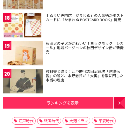
手ぬぐい専門店「かまわぬ」の人気柄がポスト
18
カードに『かまわぬ POSTCARD BOOK』発売
秋田犬の子犬がかわいい！ヨックモック「シガ
19
ール」地域バージョンの秋田デザイン缶が新発
売
教科書と違う！江戸時代の田沼意次「賄賂伝
20
説」の嘘と、水野忠邦が「大奥」を敵に回した
本当の理由
ランキングを表示
江戸時代
戦国時代
大河ドラマ
平安時代