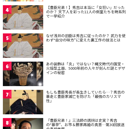
【豊臣兄弟！】秀吉は本当に「女狂い」だった
4
のか？ 天下人を彩った11人の側室たちを時系列
で一挙紹介
なぜ浅井の旧臣は秀吉に従ったのか？ 武力を使
5
わず“自分の味方”に変えた裏工作の技法とは
あの装飾は「炎」ではない？縄文時代の国宝・
6
火焔型土器、5000年前の人々が刻んだ謎とデザ
インの秘密
もしも豊臣秀長が長生きしていたら…？秀吉の
7
暴走と豊臣家滅亡を防げた「最強のカリスマ
性」
『豊臣兄弟！』三法師の誘拐は史実？秀吉
8
の“暴挙”、お市＆勝家再婚の真意…第30回放送
の真相考察