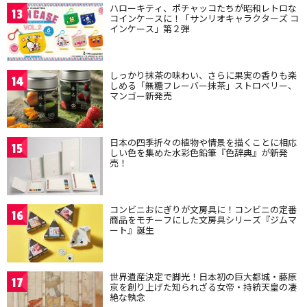
ハローキティ、ポチャッコたちが昭和レトロな
13
コインケースに！「サンリオキャラクターズ コ
インケース」第２弾
しっかり抹茶の味わい、さらに果実の香りも楽
14
しめる「無糖フレーバー抹茶」ストロベリー、
マンゴー新発売
日本の四季折々の植物や情景を描くことに相応
15
しい色を集めた水彩色鉛筆『色辞典』が新発
売！
コンビニおにぎりが文房具に！コンビニの定番
16
商品をモチーフにした文房具シリーズ『ジムマ
ート』誕生
世界遺産決定で脚光！日本初の巨大都城・藤原
17
京を創り上げた知られざる女帝・持統天皇の凄
絶な執念