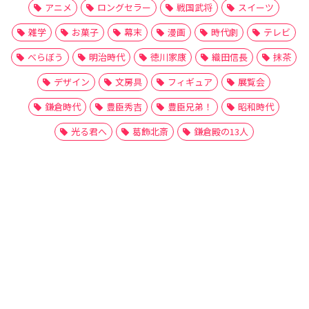
アニメ
ロングセラー
戦国武将
スイーツ
雑学
お菓子
幕末
漫画
時代劇
テレビ
べらぼう
明治時代
徳川家康
織田信長
抹茶
デザイン
文房具
フィギュア
展覧会
鎌倉時代
豊臣秀吉
豊臣兄弟！
昭和時代
光る君へ
葛飾北斎
鎌倉殿の13人