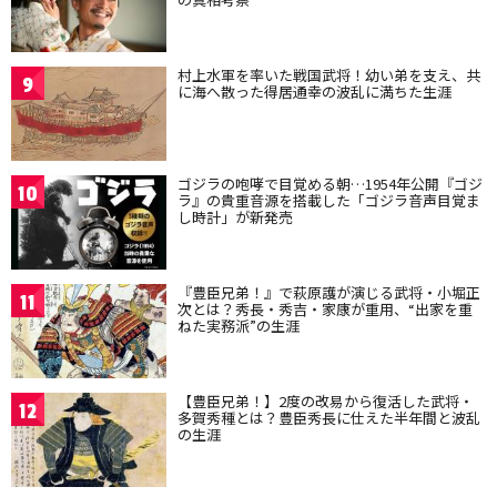
村上水軍を率いた戦国武将！幼い弟を支え、共
9
に海へ散った得居通幸の波乱に満ちた生涯
ゴジラの咆哮で目覚める朝…1954年公開『ゴジ
10
ラ』の貴重音源を搭載した「ゴジラ音声目覚ま
し時計」が新発売
『豊臣兄弟！』で萩原護が演じる武将・小堀正
11
次とは？秀長・秀吉・家康が重用、“出家を重
ねた実務派”の生涯
【豊臣兄弟！】2度の改易から復活した武将・
12
多賀秀種とは？豊臣秀長に仕えた半年間と波乱
の生涯