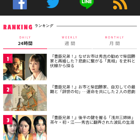
ランキング
RANKING
DAILY
WEEKLY
MONTHLY
24時間
週 間
月 間
『豊臣兄弟！』なぜお市は秀吉の勧めで柴田勝
1
家と再婚した？悲劇に繋がる「真相」を史料と
伏線から探る
『豊臣兄弟！』お市と柴田勝家、自刃しての最
2
期と「辞世の句」…運命を共にした２人の悲劇
『豊臣兄弟！』後半の鍵を握る「浅井三姉妹」
3
茶々・初・江——秀吉に翻弄された波乱の生涯