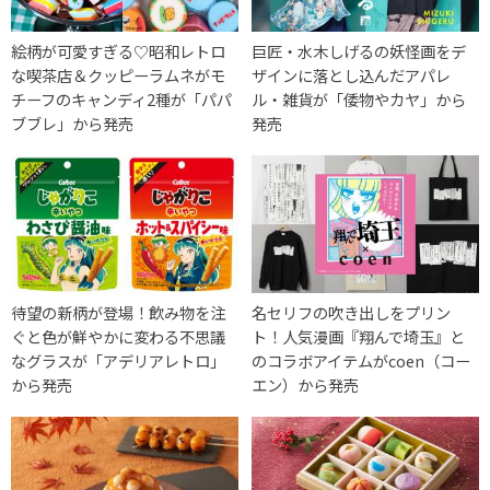
絵柄が可愛すぎる♡昭和レトロ
巨匠・水木しげるの妖怪画をデ
な喫茶店＆クッピーラムネがモ
ザインに落とし込んだアパレ
チーフのキャンディ2種が「パパ
ル・雑貨が「倭物やカヤ」から
ブブレ」から発売
発売
待望の新柄が登場！飲み物を注
名セリフの吹き出しをプリン
ぐと色が鮮やかに変わる不思議
ト！人気漫画『翔んで埼玉』と
なグラスが「アデリアレトロ」
のコラボアイテムがcoen（コー
から発売
エン）から発売