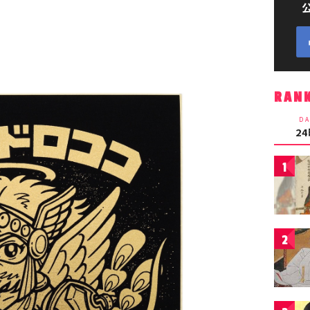
RAN
DA
2
1
2