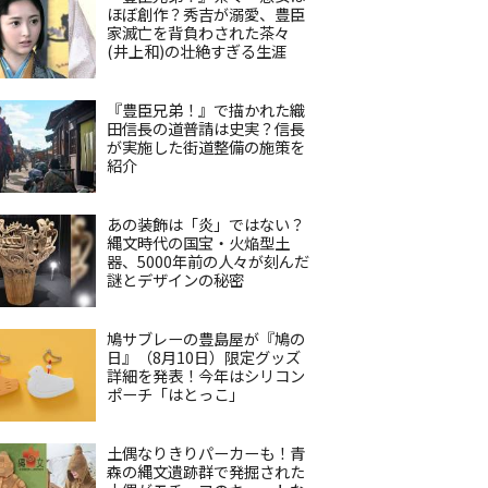
ほぼ創作？秀吉が溺愛、豊臣
家滅亡を背負わされた茶々
(井上和)の壮絶すぎる生涯
『豊臣兄弟！』で描かれた織
田信長の道普請は史実？信長
が実施した街道整備の施策を
紹介
あの装飾は「炎」ではない？
縄文時代の国宝・火焔型土
器、5000年前の人々が刻んだ
謎とデザインの秘密
鳩サブレーの豊島屋が『鳩の
日』（8月10日）限定グッズ
詳細を発表！今年はシリコン
ポーチ「はとっこ」
土偶なりきりパーカーも！青
森の縄文遺跡群で発掘された