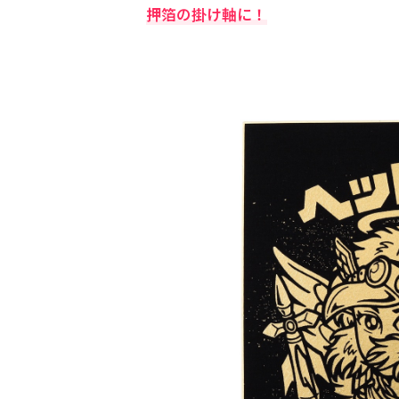
押箔の掛け軸に！