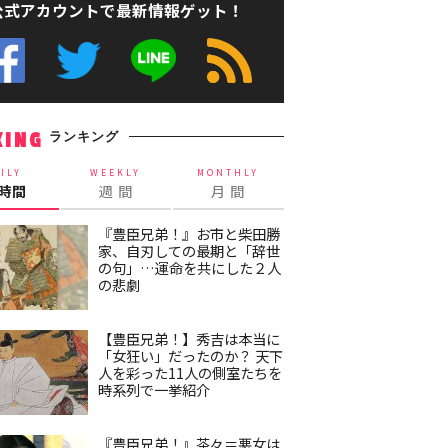
公式アカウントで最新情報ゲット！
ランキング
KING
ILY
WEEKLY
MONTHLY
4時間
週 間
月 間
『豊臣兄弟！』お市と柴田勝
家、自刃しての最期と「辞世
の句」…運命を共にした２人
の悲劇
【豊臣兄弟！】秀吉は本当に
「女狂い」だったのか？ 天下
人を彩った11人の側室たちを
時系列で一挙紹介
『豊臣兄弟！』茶々＝悪女は