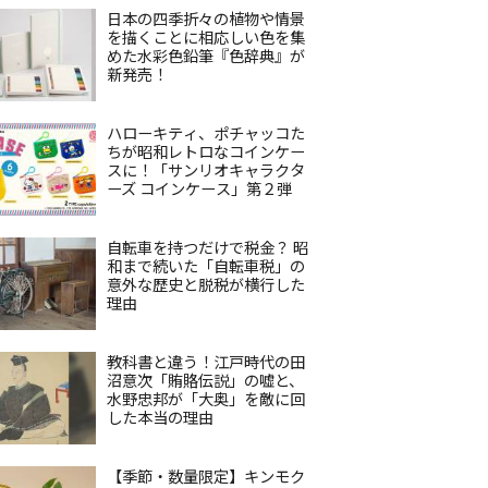
日本の四季折々の植物や情景
を描くことに相応しい色を集
めた水彩色鉛筆『色辞典』が
新発売！
ハローキティ、ポチャッコた
ちが昭和レトロなコインケー
スに！「サンリオキャラクタ
ーズ コインケース」第２弾
自転車を持つだけで税金？ 昭
和まで続いた「自転車税」の
意外な歴史と脱税が横行した
理由
教科書と違う！江戸時代の田
沼意次「賄賂伝説」の嘘と、
水野忠邦が「大奥」を敵に回
した本当の理由
【季節・数量限定】キンモク