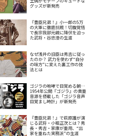
土偶がモチーフのキュートな
グッズが新発売
『豊臣兄弟！』小一郎の5万
の大軍に徹底抗戦！切腹覚悟
で長宗我部元親に降伏を迫っ
た武将・谷忠澄の生涯
なぜ浅井の旧臣は秀吉に従っ
たのか？ 武力を使わず“自分
の味方”に変えた裏工作の技
法とは
ゴジラの咆哮で目覚める朝…
1954年公開『ゴジラ』の貴重
音源を搭載した「ゴジラ音声
目覚まし時計」が新発売
『豊臣兄弟！』で萩原護が演
じる武将・小堀正次とは？秀
長・秀吉・家康が重用、“出
家を重ねた実務派”の生涯