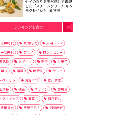
セイの香りを天然精油で再現
した「スチームクリーム キン
モクセイ&茶」新登場
ランキングを表示
江戸時代
戦国時代
大河ドラマ
平安時代
アニメ
ロングセラー
国武将
スイーツ
雑学
お菓子
幕末
漫画
時代劇
テレビ
べらぼう
明治時代
徳川家康
田信長
抹茶
デザイン
文房具
フィギュア
展覧会
鎌倉時代
豊臣秀吉
豊臣兄弟！
昭和時代