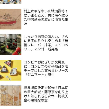
村上水軍を率いた戦国武将！
幼い弟を支え、共に海へ散っ
た得居通幸の波乱に満ちた生
涯
しっかり抹茶の味わい、さら
に果実の香りも楽しめる「無
糖フレーバー抹茶」ストロベ
リー、マンゴー新発売
コンビニおにぎりが文房具
に！コンビニの定番商品をモ
チーフにした文房具シリーズ
『ジムマート』誕生
世界遺産決定で脚光！日本初
の巨大都城・藤原京を創り上
げた知られざる女帝・持統天
皇の凄絶な執念