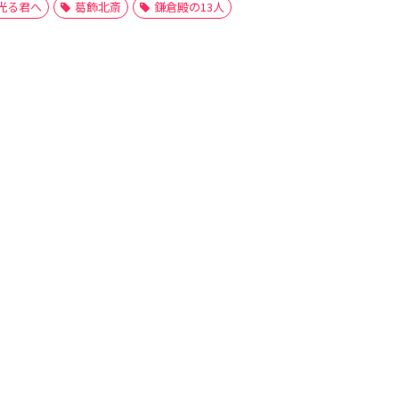
光る君へ
葛飾北斎
鎌倉殿の13人