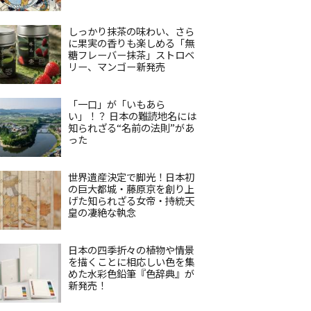
しっかり抹茶の味わい、さら
に果実の香りも楽しめる「無
糖フレーバー抹茶」ストロベ
リー、マンゴー新発売
「一口」が「いもあら
い」！？ 日本の難読地名には
知られざる“名前の法則”があ
った
世界遺産決定で脚光！日本初
の巨大都城・藤原京を創り上
げた知られざる女帝・持統天
皇の凄絶な執念
日本の四季折々の植物や情景
を描くことに相応しい色を集
めた水彩色鉛筆『色辞典』が
新発売！