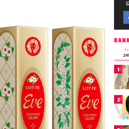
RAN
DA
2
1
2