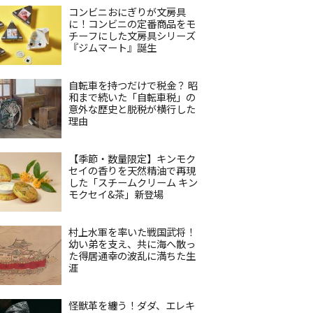
コンビニおにぎりが文房具
に！コンビニの定番商品をモ
チーフにした文房具シリーズ
『ジムマート』誕生
自転車を持つだけで税金？ 昭
和まで続いた「自転車税」の
意外な歴史と脱税が横行した
理由
【季節・数量限定】キンモク
セイの香りを天然精油で再現
した「スチームクリーム キン
モクセイ&茶」新登場
村上水軍を率いた戦国武将！
幼い弟を支え、共に海へ散っ
た得居通幸の波乱に満ちた生
涯
怪獣革を纏う！ダダ、エレキ