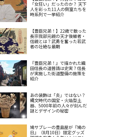
「女狂い」だったのか？ 天下
人を彩った11人の側室たちを
時系列で一挙紹介
【豊臣兄弟！】22歳で散った
長宗我部元親の天才後継者・
信親とは？武勇を奮った若武
者の壮絶な最期
『豊臣兄弟！』で描かれた織
田信長の道普請は史実？信長
が実施した街道整備の施策を
紹介
あの装飾は「炎」ではない？
縄文時代の国宝・火焔型土
器、5000年前の人々が刻んだ
謎とデザインの秘密
鳩サブレーの豊島屋が『鳩の
日』（8月10日）限定グッズ