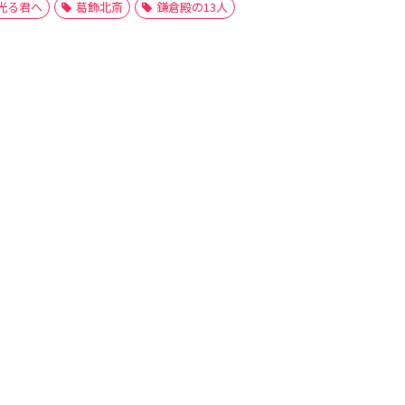
光る君へ
葛飾北斎
鎌倉殿の13人