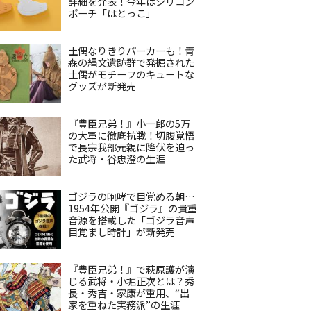
詳細を発表！今年はシリコン
ポーチ「はとっこ」
土偶なりきりパーカーも！青
森の縄文遺跡群で発掘された
土偶がモチーフのキュートな
グッズが新発売
『豊臣兄弟！』小一郎の5万
の大軍に徹底抗戦！切腹覚悟
で長宗我部元親に降伏を迫っ
た武将・谷忠澄の生涯
ゴジラの咆哮で目覚める朝…
1954年公開『ゴジラ』の貴重
音源を搭載した「ゴジラ音声
目覚まし時計」が新発売
『豊臣兄弟！』で萩原護が演
じる武将・小堀正次とは？秀
長・秀吉・家康が重用、“出
家を重ねた実務派”の生涯