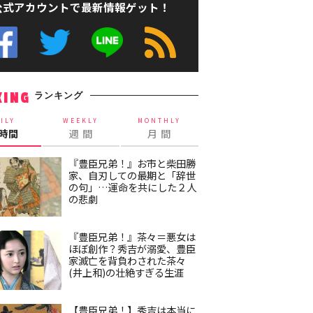
公式アカウントで最新情報ゲット！
ランキング
KING
ILY
WEEKLY
MONTHLY
4時間
週 間
月 間
『豊臣兄弟！』お市と柴田勝
家、自刃しての最期と「辞世
の句」…運命を共にした２人
の悲劇
『豊臣兄弟！』茶々＝悪女は
ほぼ創作？秀吉が溺愛、豊臣
家滅亡を背負わされた茶々
(井上和)の壮絶すぎる生涯
【豊臣兄弟！】秀吉は本当に