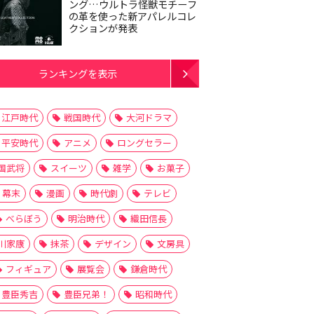
ング…ウルトラ怪獣モチーフ
の革を使った新アパレルコレ
クションが発表
ランキングを表示
江戸時代
戦国時代
大河ドラマ
平安時代
アニメ
ロングセラー
国武将
スイーツ
雑学
お菓子
幕末
漫画
時代劇
テレビ
べらぼう
明治時代
織田信長
川家康
抹茶
デザイン
文房具
フィギュア
展覧会
鎌倉時代
豊臣秀吉
豊臣兄弟！
昭和時代