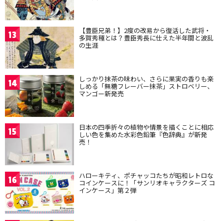
【豊臣兄弟！】2度の改易から復活した武将・
13
多賀秀種とは？豊臣秀長に仕えた半年間と波乱
の生涯
しっかり抹茶の味わい、さらに果実の香りも楽
14
しめる「無糖フレーバー抹茶」ストロベリー、
マンゴー新発売
日本の四季折々の植物や情景を描くことに相応
15
しい色を集めた水彩色鉛筆『色辞典』が新発
売！
ハローキティ、ポチャッコたちが昭和レトロな
16
コインケースに！「サンリオキャラクターズ コ
インケース」第２弾