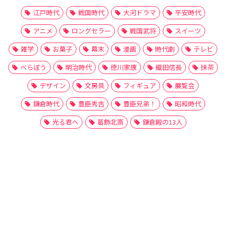
江戸時代
戦国時代
大河ドラマ
平安時代
アニメ
ロングセラー
戦国武将
スイーツ
雑学
お菓子
幕末
漫画
時代劇
テレビ
べらぼう
明治時代
徳川家康
織田信長
抹茶
デザイン
文房具
フィギュア
展覧会
鎌倉時代
豊臣秀吉
豊臣兄弟！
昭和時代
光る君へ
葛飾北斎
鎌倉殿の13人