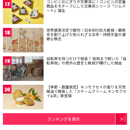
コンビニおにぎりが文房具に！コンビニの定番
17
商品をモチーフにした文房具シリーズ『ジムマ
ート』誕生
世界遺産決定で脚光！日本初の巨大都城・藤原
18
京を創り上げた知られざる女帝・持統天皇の凄
絶な執念
自転車を持つだけで税金？ 昭和まで続いた「自
19
転車税」の意外な歴史と脱税が横行した理由
【季節・数量限定】キンモクセイの香りを天然
20
精油で再現した「スチームクリーム キンモクセ
イ&茶」新登場
ランキングを表示