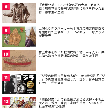
『豊臣兄弟！』小一郎の5万の大軍に徹底抗
8
戦！切腹覚悟で長宗我部元親に降伏を迫った武
将・谷忠澄の生涯
土偶なりきりパーカーも！青森の縄文遺跡群で
9
発掘された土偶がモチーフのキュートなグッズ
が新発売
村上水軍を率いた戦国武将！幼い弟を支え、共
10
に海へ散った得居通幸の波乱に満ちた生涯
ゴジラの咆哮で目覚める朝…1954年公開『ゴジ
11
ラ』の貴重音源を搭載した「ゴジラ音声目覚ま
し時計」が新発売
『豊臣兄弟！』で萩原護が演じる武将・小堀正
12
次とは？秀長・秀吉・家康が重用、“出家を重
ねた実務派”の生涯