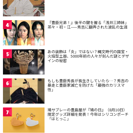
『豊臣兄弟！』後半の鍵を握る「浅井三姉妹」
4
茶々・初・江——秀吉に翻弄された波乱の生涯
あの装飾は「炎」ではない？縄文時代の国宝・
5
火焔型土器、5000年前の人々が刻んだ謎とデザ
インの秘密
もしも豊臣秀長が長生きしていたら…？秀吉の
6
暴走と豊臣家滅亡を防げた「最強のカリスマ
性」
鳩サブレーの豊島屋が『鳩の日』（8月10日）
7
限定グッズ詳細を発表！今年はシリコンポーチ
「はとっこ」