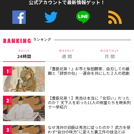
公式アカウントで最新情報ゲット！
ランキング
RANKING
DAILY
WEEKLY
MONTHLY
24時間
週 間
月 間
『豊臣兄弟！』お市と柴田勝家、自刃しての最
1
期と「辞世の句」…運命を共にした２人の悲劇
【豊臣兄弟！】秀吉は本当に「女狂い」だった
2
のか？ 天下人を彩った11人の側室たちを時系列
で一挙紹介
なぜ浅井の旧臣は秀吉に従ったのか？ 武力を使
3
わず“自分の味方”に変えた裏工作の技法とは