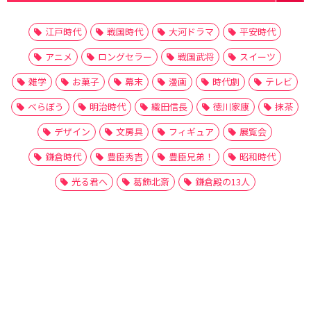
江戸時代
戦国時代
大河ドラマ
平安時代
アニメ
ロングセラー
戦国武将
スイーツ
雑学
お菓子
幕末
漫画
時代劇
テレビ
べらぼう
明治時代
織田信長
徳川家康
抹茶
デザイン
文房具
フィギュア
展覧会
鎌倉時代
豊臣秀吉
豊臣兄弟！
昭和時代
光る君へ
葛飾北斎
鎌倉殿の13人