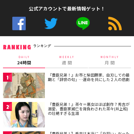
公式アカウントで最新情報ゲット！
ランキング
RANKING
DAILY
WEEKLY
MONTHLY
24時間
週 間
月 間
『豊臣兄弟！』お市と柴田勝家、自刃しての最
1
期と「辞世の句」…運命を共にした２人の悲劇
『豊臣兄弟！』茶々＝悪女はほぼ創作？秀吉が
2
溺愛、豊臣家滅亡を背負わされた茶々(井上和)
の壮絶すぎる生涯
【豊臣兄弟！】秀吉は本当に「女狂い」だった