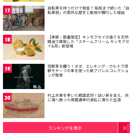
自転車を持つだけで税金？ 昭和まで続いた「自
17
転車税」の意外な歴史と脱税が横行した理由
【季節・数量限定】キンモクセイの香りを天然
18
精油で再現した「スチームクリーム キンモクセ
イ&茶」新登場
怪獣革を纏う！ダダ、エレキング…ウルトラ怪
19
獣モチーフの革を使った新アパレルコレクショ
ンが発表
村上水軍を率いた戦国武将！幼い弟を支え、共
20
に海へ散った得居通幸の波乱に満ちた生涯
ランキングを表示