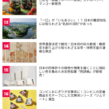
マンゴー新発売
「一口」が「いもあらい」！？ 日本の難読地名
13
には知られざる“名前の法則”があった
世界遺産決定で脚光！日本初の巨大都城・藤原
14
京を創り上げた知られざる女帝・持統天皇の凄
絶な執念
日本の四季折々の植物や情景を描くことに相応
15
しい色を集めた水彩色鉛筆『色辞典』が新発
売！
コンビニおにぎりが文房具に！コンビニの定番
16
商品をモチーフにした文房具シリーズ『ジムマ
ート』誕生