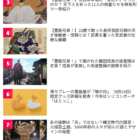
3
のか？ 天下人を彩った11人の側室たちを時系列
で一挙紹介
【豊臣兄弟！】22歳で散った長宗我部元親の天
4
才後継者・信親とは？武勇を奮った若武者の壮
絶な最期
『豊臣兄弟！』で描かれた織田信長の道普請は
5
史実？信長が実施した街道整備の施策を紹介
鳩サブレーの豊島屋が『鳩の日』（8月10日）
6
限定グッズ詳細を発表！今年はシリコンポーチ
「はとっこ」
あの装飾は「炎」ではない？縄文時代の国宝・
7
火焔型土器、5000年前の人々が刻んだ謎とデザ
インの秘密