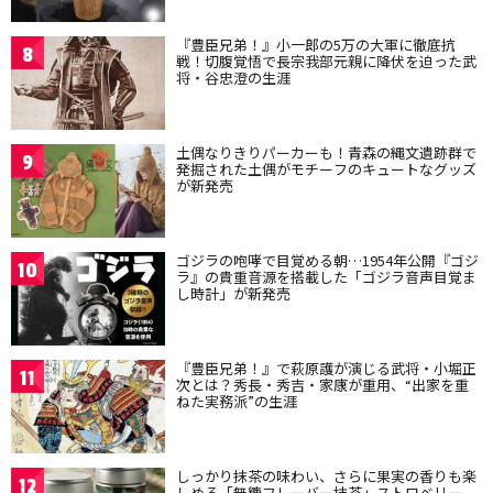
『豊臣兄弟！』小一郎の5万の大軍に徹底抗
8
戦！切腹覚悟で長宗我部元親に降伏を迫った武
将・谷忠澄の生涯
土偶なりきりパーカーも！青森の縄文遺跡群で
9
発掘された土偶がモチーフのキュートなグッズ
が新発売
ゴジラの咆哮で目覚める朝…1954年公開『ゴジ
10
ラ』の貴重音源を搭載した「ゴジラ音声目覚ま
し時計」が新発売
『豊臣兄弟！』で萩原護が演じる武将・小堀正
11
次とは？秀長・秀吉・家康が重用、“出家を重
ねた実務派”の生涯
しっかり抹茶の味わい、さらに果実の香りも楽
12
しめる「無糖フレーバー抹茶」ストロベリー、