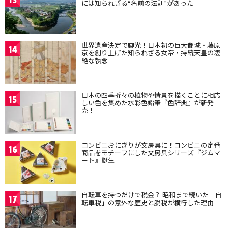
には知られざる“名前の法則”があった
世界遺産決定で脚光！日本初の巨大都城・藤原
14
京を創り上げた知られざる女帝・持統天皇の凄
絶な執念
日本の四季折々の植物や情景を描くことに相応
15
しい色を集めた水彩色鉛筆『色辞典』が新発
売！
コンビニおにぎりが文房具に！コンビニの定番
16
商品をモチーフにした文房具シリーズ『ジムマ
ート』誕生
自転車を持つだけで税金？ 昭和まで続いた「自
17
転車税」の意外な歴史と脱税が横行した理由