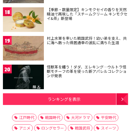
【季節・数量限定】キンモクセイの香りを天然
18
精油で再現した「スチームクリーム キンモクセ
イ&茶」新登場
村上水軍を率いた戦国武将！幼い弟を支え、共
19
に海へ散った得居通幸の波乱に満ちた生涯
怪獣革を纏う！ダダ、エレキング…ウルトラ怪
20
獣モチーフの革を使った新アパレルコレクショ
ンが発表
ランキングを表示
江戸時代
戦国時代
大河ドラマ
平安時代
アニメ
ロングセラー
戦国武将
スイーツ