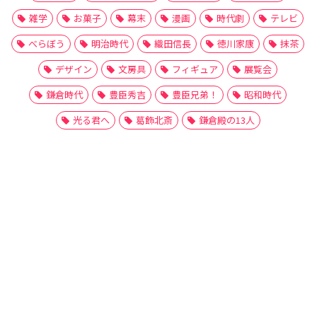
雑学
お菓子
幕末
漫画
時代劇
テレビ
べらぼう
明治時代
織田信長
徳川家康
抹茶
デザイン
文房具
フィギュア
展覧会
鎌倉時代
豊臣秀吉
豊臣兄弟！
昭和時代
光る君へ
葛飾北斎
鎌倉殿の13人