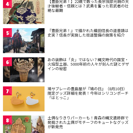
【豊臣兄弟！】22歳で散った長宗我部元親の天
4
才後継者・信親とは？武勇を奮った若武者の壮
絶な最期
『豊臣兄弟！』で描かれた織田信長の道普請は
5
史実？信長が実施した街道整備の施策を紹介
あの装飾は「炎」ではない？縄文時代の国宝・
6
火焔型土器、5000年前の人々が刻んだ謎とデザ
インの秘密
鳩サブレーの豊島屋が『鳩の日』（8月10日）
7
限定グッズ詳細を発表！今年はシリコンポーチ
「はとっこ」
土偶なりきりパーカーも！青森の縄文遺跡群で
8
発掘された土偶がモチーフのキュートなグッズ
が新発売