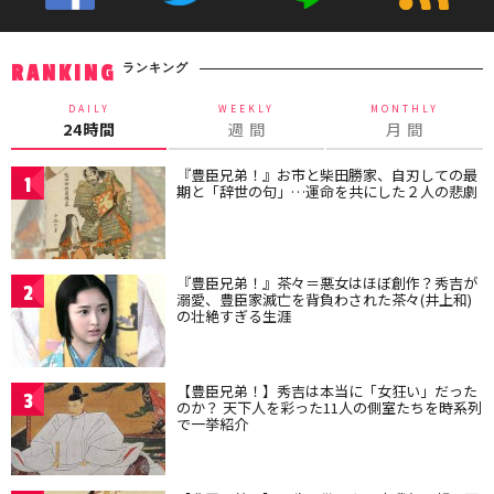
ランキング
RANKING
DAILY
WEEKLY
MONTHLY
24時間
週 間
月 間
『豊臣兄弟！』お市と柴田勝家、自刃しての最
1
期と「辞世の句」…運命を共にした２人の悲劇
『豊臣兄弟！』茶々＝悪女はほぼ創作？秀吉が
2
溺愛、豊臣家滅亡を背負わされた茶々(井上和)
の壮絶すぎる生涯
【豊臣兄弟！】秀吉は本当に「女狂い」だった
3
のか？ 天下人を彩った11人の側室たちを時系列
で一挙紹介