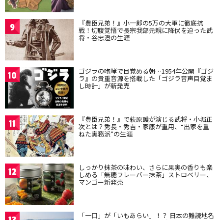
『豊臣兄弟！』小一郎の5万の大軍に徹底抗
9
戦！切腹覚悟で長宗我部元親に降伏を迫った武
将・谷忠澄の生涯
ゴジラの咆哮で目覚める朝…1954年公開『ゴジ
10
ラ』の貴重音源を搭載した「ゴジラ音声目覚ま
し時計」が新発売
『豊臣兄弟！』で萩原護が演じる武将・小堀正
11
次とは？秀長・秀吉・家康が重用、“出家を重
ねた実務派”の生涯
しっかり抹茶の味わい、さらに果実の香りも楽
12
しめる「無糖フレーバー抹茶」ストロベリー、
マンゴー新発売
「一口」が「いもあらい」！？ 日本の難読地名
13