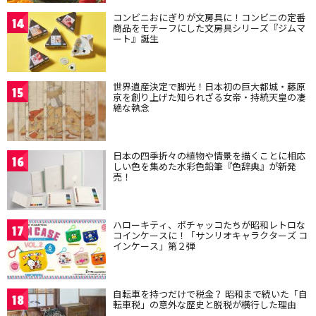
コンビニおにぎりが文房具に！コンビニの定番
14
商品をモチーフにした文房具シリーズ『ジムマ
ート』誕生
世界遺産決定で脚光！日本初の巨大都城・藤原
15
京を創り上げた知られざる女帝・持統天皇の凄
絶な執念
日本の四季折々の植物や情景を描くことに相応
16
しい色を集めた水彩色鉛筆『色辞典』が新発
売！
ハローキティ、ポチャッコたちが昭和レトロな
17
コインケースに！「サンリオキャラクターズ コ
インケース」第２弾
自転車を持つだけで税金？ 昭和まで続いた「自
18
転車税」の意外な歴史と脱税が横行した理由