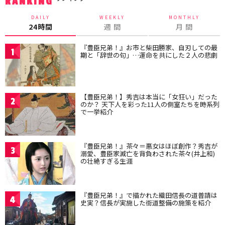
RANKING
DAILY
WEEKLY
MONTHLY
24時間
週 間
月 間
『豊臣兄弟！』お市と柴田勝家、自刃しての最
1
期と「辞世の句」…運命を共にした２人の悲劇
【豊臣兄弟！】秀吉は本当に「女狂い」だった
2
のか？ 天下人を彩った11人の側室たちを時系列
で一挙紹介
『豊臣兄弟！』茶々＝悪女はほぼ創作？秀吉が
3
溺愛、豊臣家滅亡を背負わされた茶々(井上和)
の壮絶すぎる生涯
『豊臣兄弟！』で描かれた織田信長の道普請は
4
史実？信長が実施した街道整備の施策を紹介