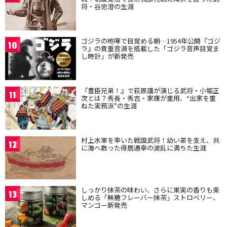
将・谷忠澄の生涯
ゴジラの咆哮で目覚める朝…1954年公開『ゴジ
10
ラ』の貴重音源を搭載した「ゴジラ音声目覚ま
し時計」が新発売
『豊臣兄弟！』で萩原護が演じる武将・小堀正
11
次とは？秀長・秀吉・家康が重用、“出家を重
ねた実務派”の生涯
村上水軍を率いた戦国武将！幼い弟を支え、共
12
に海へ散った得居通幸の波乱に満ちた生涯
しっかり抹茶の味わい、さらに果実の香りも楽
13
しめる「無糖フレーバー抹茶」ストロベリー、
マンゴー新発売