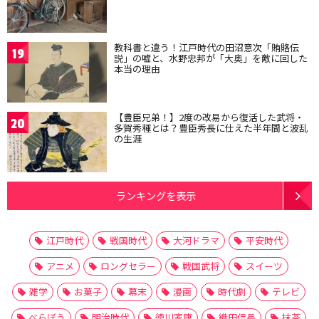
教科書と違う！江戸時代の田沼意次「賄賂伝
19
説」の嘘と、水野忠邦が「大奥」を敵に回した
本当の理由
【豊臣兄弟！】2度の改易から復活した武将・
20
多賀秀種とは？豊臣秀長に仕えた半年間と波乱
の生涯
ランキングを表示
江戸時代
戦国時代
大河ドラマ
平安時代
アニメ
ロングセラー
戦国武将
スイーツ
雑学
お菓子
幕末
漫画
時代劇
テレビ
べらぼう
明治時代
徳川家康
織田信長
抹茶