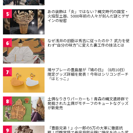
あの装飾は「炎」ではない？縄文時代の国宝・
5
火焔型土器、5000年前の人々が刻んだ謎とデザ
インの秘密
なぜ浅井の旧臣は秀吉に従ったのか？ 武力を使
6
わず“自分の味方”に変えた裏工作の技法とは
鳩サブレーの豊島屋が『鳩の日』（8月10日）
7
限定グッズ詳細を発表！今年はシリコンポーチ
「はとっこ」
土偶なりきりパーカーも！青森の縄文遺跡群で
8
発掘された土偶がモチーフのキュートなグッズ
が新発売
『豊臣兄弟！』小一郎の5万の大軍に徹底抗
9
戦！切腹覚悟で長宗我部元親に降伏を迫った武