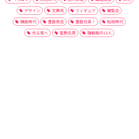
デザイン
文房具
フィギュア
展覧会
鎌倉時代
豊臣秀吉
豊臣兄弟！
昭和時代
光る君へ
葛飾北斎
鎌倉殿の13人