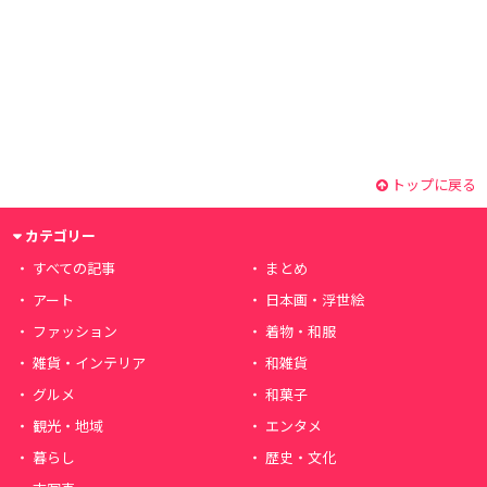
トップに戻る
カテゴリー
すべての記事
まとめ
アート
日本画・浮世絵
ファッション
着物・和服
雑貨・インテリア
和雑貨
グルメ
和菓子
観光・地域
エンタメ
暮らし
歴史・文化