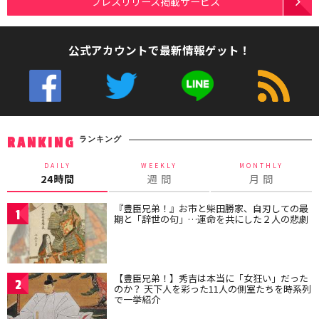
プレスリリース掲載サービス
公式アカウントで最新情報ゲット！
ランキング
RANKING
DAILY
WEEKLY
MONTHLY
24時間
週 間
月 間
『豊臣兄弟！』お市と柴田勝家、自刃しての最
1
期と「辞世の句」…運命を共にした２人の悲劇
【豊臣兄弟！】秀吉は本当に「女狂い」だった
2
のか？ 天下人を彩った11人の側室たちを時系列
で一挙紹介