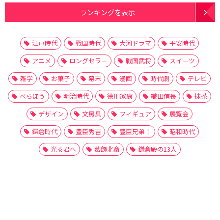
ランキングを表示
江戸時代
戦国時代
大河ドラマ
平安時代
アニメ
ロングセラー
戦国武将
スイーツ
雑学
お菓子
幕末
漫画
時代劇
テレビ
べらぼう
明治時代
徳川家康
織田信長
抹茶
デザイン
文房具
フィギュア
展覧会
鎌倉時代
豊臣秀吉
豊臣兄弟！
昭和時代
光る君へ
葛飾北斎
鎌倉殿の13人