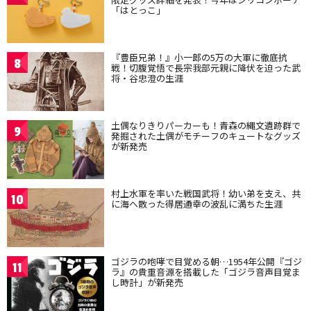
「はとっこ」
『豊臣兄弟！』小一郎の5万の大軍に徹底抗
8
戦！切腹覚悟で長宗我部元親に降伏を迫った武
将・谷忠澄の生涯
土偶なりきりパーカーも！青森の縄文遺跡群で
9
発掘された土偶がモチーフのキュートなグッズ
が新発売
村上水軍を率いた戦国武将！幼い弟を支え、共
10
に海へ散った得居通幸の波乱に満ちた生涯
ゴジラの咆哮で目覚める朝…1954年公開『ゴジ
11
ラ』の貴重音源を搭載した「ゴジラ音声目覚ま
し時計」が新発売