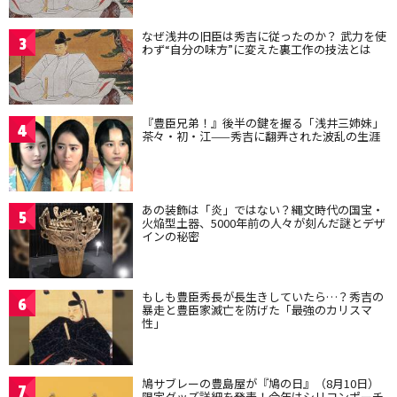
なぜ浅井の旧臣は秀吉に従ったのか？ 武力を使
3
わず“自分の味方”に変えた裏工作の技法とは
『豊臣兄弟！』後半の鍵を握る「浅井三姉妹」
4
茶々・初・江——秀吉に翻弄された波乱の生涯
あの装飾は「炎」ではない？縄文時代の国宝・
5
火焔型土器、5000年前の人々が刻んだ謎とデザ
インの秘密
もしも豊臣秀長が長生きしていたら…？秀吉の
6
暴走と豊臣家滅亡を防げた「最強のカリスマ
性」
鳩サブレーの豊島屋が『鳩の日』（8月10日）
7
限定グッズ詳細を発表！今年はシリコンポーチ