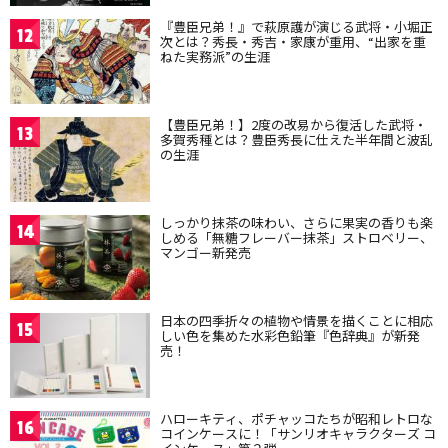
『豊臣兄弟！』で萩原護が演じる武将・小堀正
12
次とは？秀長・秀吉・家康が重用、“出家を重
ねた実務派”の生涯
【豊臣兄弟！】2度の改易から復活した武将・
13
多賀秀種とは？豊臣秀長に仕えた半年間と波乱
の生涯
しっかり抹茶の味わい、さらに果実の香りも楽
14
しめる「無糖フレーバー抹茶」ストロベリー、
マンゴー新発売
日本の四季折々の植物や情景を描くことに相応
15
しい色を集めた水彩色鉛筆『色辞典』が新発
売！
ハローキティ、ポチャッコたちが昭和レトロな
16
コインケースに！「サンリオキャラクターズ コ