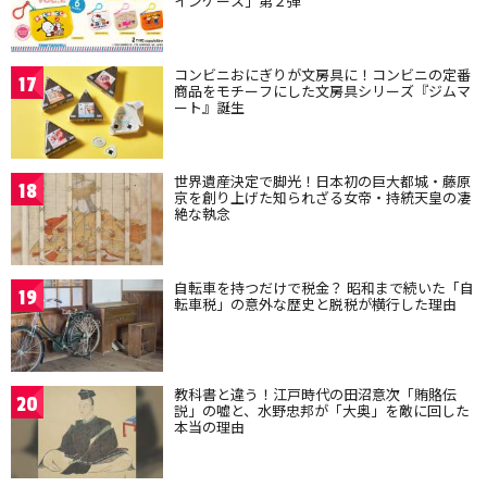
インケース」第２弾
コンビニおにぎりが文房具に！コンビニの定番
17
商品をモチーフにした文房具シリーズ『ジムマ
ート』誕生
世界遺産決定で脚光！日本初の巨大都城・藤原
18
京を創り上げた知られざる女帝・持統天皇の凄
絶な執念
自転車を持つだけで税金？ 昭和まで続いた「自
19
転車税」の意外な歴史と脱税が横行した理由
教科書と違う！江戸時代の田沼意次「賄賂伝
20
説」の嘘と、水野忠邦が「大奥」を敵に回した
本当の理由