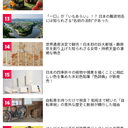
「一口」が「いもあらい」！？ 日本の難読地名
13
には知られざる“名前の法則”があった
世界遺産決定で脚光！日本初の巨大都城・藤原
14
京を創り上げた知られざる女帝・持統天皇の凄
絶な執念
日本の四季折々の植物や情景を描くことに相応
15
しい色を集めた水彩色鉛筆『色辞典』が新発
売！
自転車を持つだけで税金？ 昭和まで続いた「自
16
転車税」の意外な歴史と脱税が横行した理由