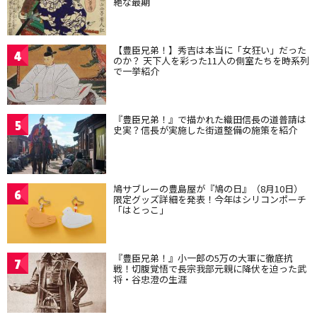
絶な最期
【豊臣兄弟！】秀吉は本当に「女狂い」だった
4
のか？ 天下人を彩った11人の側室たちを時系列
で一挙紹介
『豊臣兄弟！』で描かれた織田信長の道普請は
5
史実？信長が実施した街道整備の施策を紹介
鳩サブレーの豊島屋が『鳩の日』（8月10日）
6
限定グッズ詳細を発表！今年はシリコンポーチ
「はとっこ」
『豊臣兄弟！』小一郎の5万の大軍に徹底抗
7
戦！切腹覚悟で長宗我部元親に降伏を迫った武
将・谷忠澄の生涯