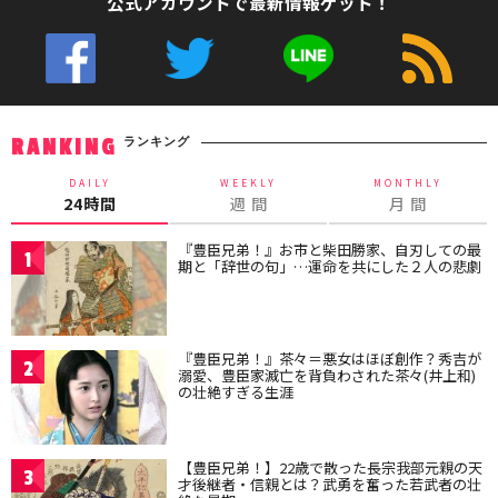
公式アカウントで最新情報ゲット！
ランキング
RANKING
DAILY
WEEKLY
MONTHLY
24時間
週 間
月 間
『豊臣兄弟！』お市と柴田勝家、自刃しての最
1
期と「辞世の句」…運命を共にした２人の悲劇
『豊臣兄弟！』茶々＝悪女はほぼ創作？秀吉が
2
溺愛、豊臣家滅亡を背負わされた茶々(井上和)
の壮絶すぎる生涯
【豊臣兄弟！】22歳で散った長宗我部元親の天
3
才後継者・信親とは？武勇を奮った若武者の壮