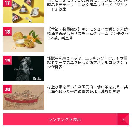
コンビニおにぎりが文房具に！コンビニの定番
17
商品をモチーフにした文房具シリーズ『ジムマ
ート』誕生
【季節・数量限定】キンモクセイの香りを天然
18
精油で再現した「スチームクリーム キンモクセ
イ&茶」新登場
怪獣革を纏う！ダダ、エレキング…ウルトラ怪
19
獣モチーフの革を使った新アパレルコレクショ
ンが発表
村上水軍を率いた戦国武将！幼い弟を支え、共
20
に海へ散った得居通幸の波乱に満ちた生涯
ランキングを表示