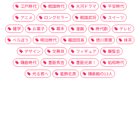
江戸時代
戦国時代
大河ドラマ
平安時代
アニメ
ロングセラー
戦国武将
スイーツ
雑学
お菓子
幕末
漫画
時代劇
テレビ
べらぼう
明治時代
織田信長
徳川家康
抹茶
デザイン
文房具
フィギュア
展覧会
鎌倉時代
豊臣秀吉
豊臣兄弟！
昭和時代
光る君へ
葛飾北斎
鎌倉殿の13人