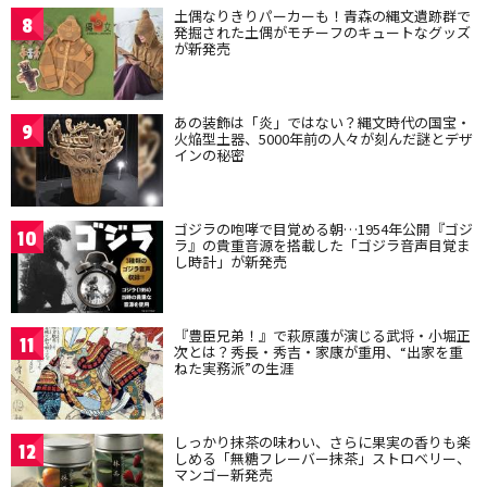
土偶なりきりパーカーも！青森の縄文遺跡群で
8
発掘された土偶がモチーフのキュートなグッズ
が新発売
あの装飾は「炎」ではない？縄文時代の国宝・
9
火焔型土器、5000年前の人々が刻んだ謎とデザ
インの秘密
ゴジラの咆哮で目覚める朝…1954年公開『ゴジ
10
ラ』の貴重音源を搭載した「ゴジラ音声目覚ま
し時計」が新発売
『豊臣兄弟！』で萩原護が演じる武将・小堀正
11
次とは？秀長・秀吉・家康が重用、“出家を重
ねた実務派”の生涯
しっかり抹茶の味わい、さらに果実の香りも楽
12
しめる「無糖フレーバー抹茶」ストロベリー、
マンゴー新発売