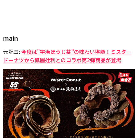
main
元記事:
今度は”宇治ほうじ茶”の味わい堪能！ミスター
ドーナツから祇園辻利とのコラボ第2弾商品が登場