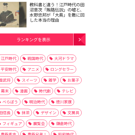
教科書と違う！江戸時代の田
沼意次「賄賂伝説」の嘘と、
水野忠邦が「大奥」を敵に回
した本当の理由
ランキングを表示
江戸時代
戦国時代
大河ドラマ
平安時代
アニメ
ロングセラー
国武将
スイーツ
雑学
お菓子
幕末
漫画
時代劇
テレビ
べらぼう
明治時代
徳川家康
田信長
抹茶
デザイン
文房具
フィギュア
展覧会
鎌倉時代
豊臣秀吉
豊臣兄弟！
昭和時代