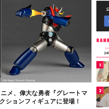
RAN
DA
2
1
2
アニメ、偉大な勇者『グレートマ
クションフィギュアに登場！