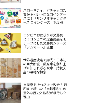
ハローキティ、ポチャッコた
ちが昭和レトロなコインケー
スに！「サンリオキャラクタ
ーズ コインケース」第２弾
コンビニおにぎりが文房具
に！コンビニの定番商品をモ
チーフにした文房具シリーズ
『ジムマート』誕生
世界遺産決定で脚光！日本初
の巨大都城・藤原京を創り上
げた知られざる女帝・持統天
皇の凄絶な執念
自転車を持つだけで税金？ 昭
和まで続いた「自転車税」の
意外な歴史と脱税が横行した
理由