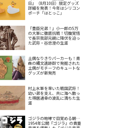
日』（8月10日）限定グッズ
詳細を発表！今年はシリコン
ポーチ「はとっこ」
『豊臣兄弟！』小一郎の5万
の大軍に徹底抗戦！切腹覚悟
で長宗我部元親に降伏を迫っ
た武将・谷忠澄の生涯
土偶なりきりパーカーも！青
森の縄文遺跡群で発掘された
土偶がモチーフのキュートな
グッズが新発売
村上水軍を率いた戦国武将！
幼い弟を支え、共に海へ散っ
た得居通幸の波乱に満ちた生
涯
ゴジラの咆哮で目覚める朝…
1954年公開『ゴジラ』の貴重
音源を搭載した「ゴジラ音声