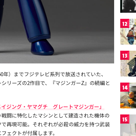
12
13
昭和50年）までフジテレビ系列で放送されていた、
シリーズの2作目で、『マジンガーZ』の続編と
14
メイジング・ヤマグチ グレートマジンガー」
り戦闘に特化したマシンとして建造された機体の
15
ツで再現可能。それぞれが必殺の威力を持つ武装
エフェクトが付属します。