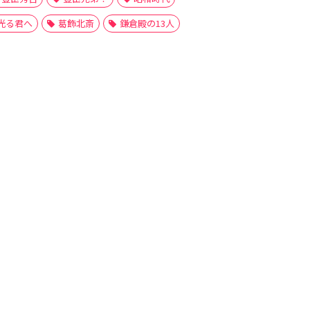
光る君へ
葛飾北斎
鎌倉殿の13人