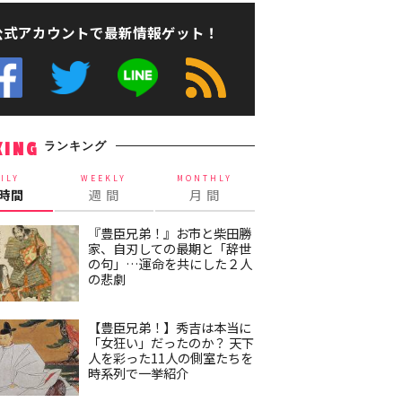
公式アカウントで最新情報ゲット！
ランキング
KING
ILY
WEEKLY
MONTHLY
4時間
週 間
月 間
『豊臣兄弟！』お市と柴田勝
家、自刃しての最期と「辞世
の句」…運命を共にした２人
の悲劇
【豊臣兄弟！】秀吉は本当に
「女狂い」だったのか？ 天下
人を彩った11人の側室たちを
時系列で一挙紹介