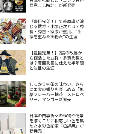
目覚まし時計」が新発売
『豊臣兄弟！』で萩原護が演
じる武将・小堀正次とは？秀
長・秀吉・家康が重用、“出
家を重ねた実務派”の生涯
【豊臣兄弟！】2度の改易か
ら復活した武将・多賀秀種と
は？豊臣秀長に仕えた半年間
と波乱の生涯
しっかり抹茶の味わい、さら
に果実の香りも楽しめる「無
糖フレーバー抹茶」ストロベ
リー、マンゴー新発売
日本の四季折々の植物や情景
を描くことに相応しい色を集
めた水彩色鉛筆『色辞典』が
新発売！