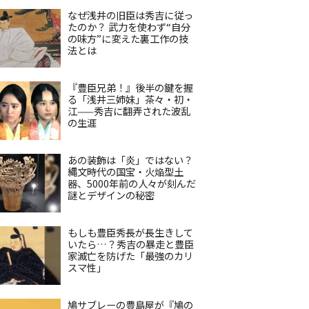
なぜ浅井の旧臣は秀吉に従っ
たのか？ 武力を使わず“自分
の味方”に変えた裏工作の技
法とは
『豊臣兄弟！』後半の鍵を握
る「浅井三姉妹」茶々・初・
江——秀吉に翻弄された波乱
の生涯
あの装飾は「炎」ではない？
縄文時代の国宝・火焔型土
器、5000年前の人々が刻んだ
謎とデザインの秘密
もしも豊臣秀長が長生きして
いたら…？秀吉の暴走と豊臣
家滅亡を防げた「最強のカリ
スマ性」
鳩サブレーの豊島屋が『鳩の