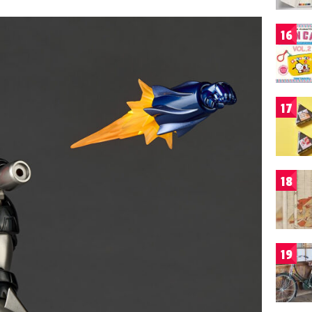
16
17
18
19