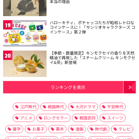
本当の理由
ハローキティ、ポチャッコたちが昭和レトロな
19
コインケースに！「サンリオキャラクターズ コ
インケース」第２弾
【季節・数量限定】キンモクセイの香りを天然
20
精油で再現した「スチームクリーム キンモクセ
イ&茶」新登場
ランキングを表示
江戸時代
戦国時代
大河ドラマ
平安時代
アニメ
ロングセラー
戦国武将
スイーツ
雑学
お菓子
幕末
漫画
時代劇
テレビ