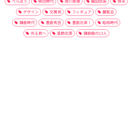
べらぼう
明治時代
徳川家康
織田信長
抹茶
デザイン
文房具
フィギュア
展覧会
鎌倉時代
豊臣秀吉
豊臣兄弟！
昭和時代
光る君へ
葛飾北斎
鎌倉殿の13人