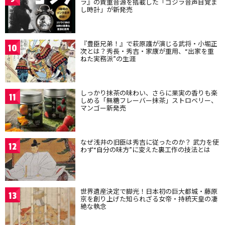
ラ』の貴重音源を搭載した「ゴジラ音声目覚ま
し時計」が新発売
『豊臣兄弟！』で萩原護が演じる武将・小堀正
10
次とは？秀長・秀吉・家康が重用、“出家を重
ねた実務派”の生涯
しっかり抹茶の味わい、さらに果実の香りも楽
11
しめる「無糖フレーバー抹茶」ストロベリー、
マンゴー新発売
なぜ浅井の旧臣は秀吉に従ったのか？ 武力を使
12
わず“自分の味方”に変えた裏工作の技法とは
世界遺産決定で脚光！日本初の巨大都城・藤原
13
京を創り上げた知られざる女帝・持統天皇の凄
絶な執念