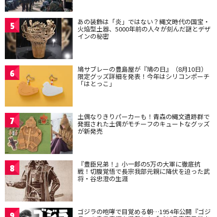
あの装飾は「炎」ではない？縄文時代の国宝・
5
火焔型土器、5000年前の人々が刻んだ謎とデザ
インの秘密
鳩サブレーの豊島屋が『鳩の日』（8月10日）
6
限定グッズ詳細を発表！今年はシリコンポーチ
「はとっこ」
土偶なりきりパーカーも！青森の縄文遺跡群で
7
発掘された土偶がモチーフのキュートなグッズ
が新発売
『豊臣兄弟！』小一郎の5万の大軍に徹底抗
8
戦！切腹覚悟で長宗我部元親に降伏を迫った武
将・谷忠澄の生涯
ゴジラの咆哮で目覚める朝…1954年公開『ゴジ
9