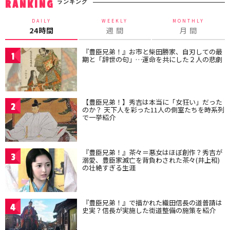
ランキング
RANKING
DAILY
WEEKLY
MONTHLY
24時間
週 間
月 間
『豊臣兄弟！』お市と柴田勝家、自刃しての最
1
期と「辞世の句」…運命を共にした２人の悲劇
【豊臣兄弟！】秀吉は本当に「女狂い」だった
2
のか？ 天下人を彩った11人の側室たちを時系列
で一挙紹介
『豊臣兄弟！』茶々＝悪女はほぼ創作？秀吉が
3
溺愛、豊臣家滅亡を背負わされた茶々(井上和)
の壮絶すぎる生涯
『豊臣兄弟！』で描かれた織田信長の道普請は
4
史実？信長が実施した街道整備の施策を紹介