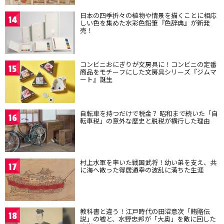
日本の四季折々の植物や情景を描くことに相応
14
しい色を集めた水彩色鉛筆『色辞典』が新発
売！
コンビニおにぎりが文房具に！コンビニの定番
15
商品をモチーフにした文房具シリーズ『ジムマ
ート』誕生
自転車を持つだけで税金？ 昭和まで続いた「自
16
転車税」の意外な歴史と脱税が横行した理由
村上水軍を率いた戦国武将！幼い弟を支え、共
17
に海へ散った得居通幸の波乱に満ちた生涯
教科書と違う！江戸時代の田沼意次「賄賂伝
18
説」の嘘と、水野忠邦が「大奥」を敵に回した