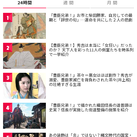
24時間
週 間
月 間
『豊臣兄弟！』お市と柴田勝家、自刃しての最
1
期と「辞世の句」…運命を共にした２人の悲劇
【豊臣兄弟！】秀吉は本当に「女狂い」だった
2
のか？ 天下人を彩った11人の側室たちを時系列
で一挙紹介
『豊臣兄弟！』茶々＝悪女はほぼ創作？秀吉が
3
溺愛、豊臣家滅亡を背負わされた茶々(井上和)
の壮絶すぎる生涯
『豊臣兄弟！』で描かれた織田信長の道普請は
4
史実？信長が実施した街道整備の施策を紹介
あの装飾は「炎」ではない？縄文時代の国宝・