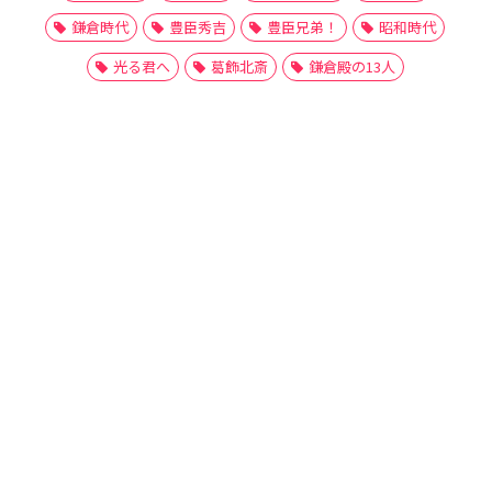
鎌倉時代
豊臣秀吉
豊臣兄弟！
昭和時代
光る君へ
葛飾北斎
鎌倉殿の13人