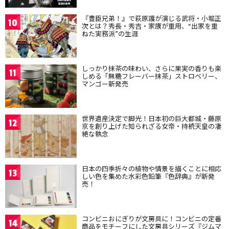
『豊臣兄弟！』で萩原護が演じる武将・小堀正
10
次とは？秀長・秀吉・家康が重用、“出家を重
ねた実務派”の生涯
しっかり抹茶の味わい、さらに果実の香りも楽
11
しめる「無糖フレーバー抹茶」ストロベリー、
マンゴー新発売
世界遺産決定で脚光！日本初の巨大都城・藤原
12
京を創り上げた知られざる女帝・持統天皇の凄
絶な執念
日本の四季折々の植物や情景を描くことに相応
13
しい色を集めた水彩色鉛筆『色辞典』が新発
売！
コンビニおにぎりが文房具に！コンビニの定番
14
商品をモチーフにした文房具シリーズ『ジムマ