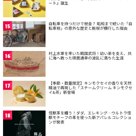
ート』誕生
自転車を持つだけで税金？ 昭和まで続いた「自
15
転車税」の意外な歴史と脱税が横行した理由
村上水軍を率いた戦国武将！幼い弟を支え、共
16
に海へ散った得居通幸の波乱に満ちた生涯
【季節・数量限定】キンモクセイの香りを天然
17
精油で再現した「スチームクリーム キンモクセ
イ&茶」新登場
怪獣革を纏う！ダダ、エレキング…ウルトラ怪
18
獣モチーフの革を使った新アパレルコレクショ
ンが発表