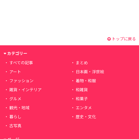
トップに戻る
カテゴリー
すべての記事
まとめ
アート
日本画・浮世絵
ファッション
着物・和服
雑貨・インテリア
和雑貨
グルメ
和菓子
観光・地域
エンタメ
暮らし
歴史・文化
古写真