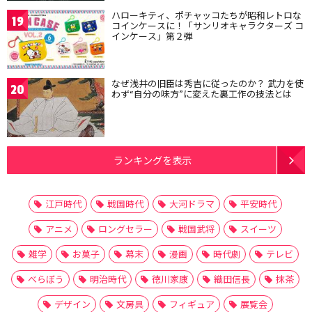
ハローキティ、ポチャッコたちが昭和レトロな
19
コインケースに！「サンリオキャラクターズ コ
インケース」第２弾
なぜ浅井の旧臣は秀吉に従ったのか？ 武力を使
20
わず“自分の味方”に変えた裏工作の技法とは
ランキングを表示
江戸時代
戦国時代
大河ドラマ
平安時代
アニメ
ロングセラー
戦国武将
スイーツ
雑学
お菓子
幕末
漫画
時代劇
テレビ
べらぼう
明治時代
徳川家康
織田信長
抹茶
デザイン
文房具
フィギュア
展覧会