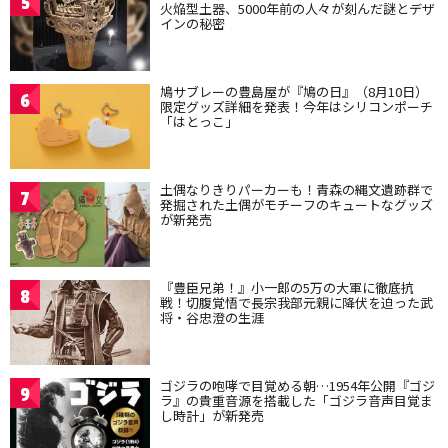
5
火焔型土器、5000年前の人々が刻んだ謎とデザ
インの秘密
鳩サブレーの豊島屋が『鳩の日』（8月10日）
6
限定グッズ詳細を発表！今年はシリコンポーチ
「はとっこ」
土偶なりきりパーカーも！青森の縄文遺跡群で
7
発掘された土偶がモチーフのキュートなグッズ
が新発売
『豊臣兄弟！』小一郎の5万の大軍に徹底抗
8
戦！切腹覚悟で長宗我部元親に降伏を迫った武
将・谷忠澄の生涯
ゴジラの咆哮で目覚める朝…1954年公開『ゴジ
9
ラ』の貴重音源を搭載した「ゴジラ音声目覚ま
し時計」が新発売