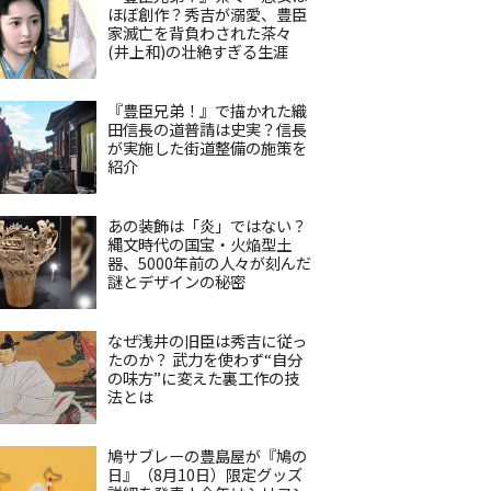
ほぼ創作？秀吉が溺愛、豊臣
家滅亡を背負わされた茶々
(井上和)の壮絶すぎる生涯
『豊臣兄弟！』で描かれた織
田信長の道普請は史実？信長
が実施した街道整備の施策を
紹介
あの装飾は「炎」ではない？
縄文時代の国宝・火焔型土
器、5000年前の人々が刻んだ
謎とデザインの秘密
なぜ浅井の旧臣は秀吉に従っ
たのか？ 武力を使わず“自分
の味方”に変えた裏工作の技
法とは
鳩サブレーの豊島屋が『鳩の
日』（8月10日）限定グッズ