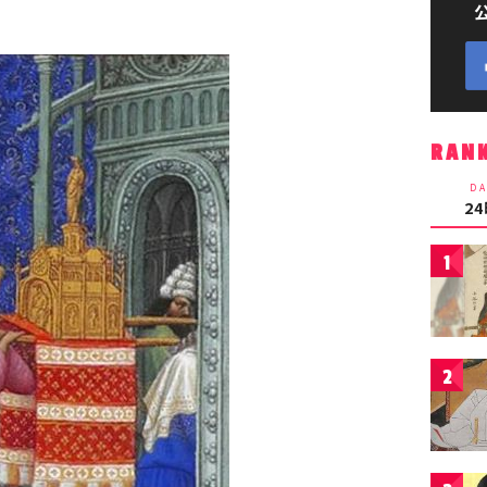
RAN
DA
2
1
2