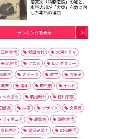
沼意次「賄賂伝説」の嘘と、
水野忠邦が「大奥」を敵に回
した本当の理由
ランキングを表示
江戸時代
戦国時代
大河ドラマ
平安時代
アニメ
ロングセラー
国武将
スイーツ
雑学
お菓子
幕末
漫画
時代劇
テレビ
べらぼう
明治時代
徳川家康
田信長
抹茶
デザイン
文房具
フィギュア
展覧会
鎌倉時代
豊臣秀吉
豊臣兄弟！
昭和時代