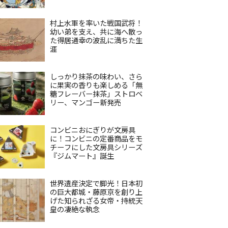
村上水軍を率いた戦国武将！
幼い弟を支え、共に海へ散っ
た得居通幸の波乱に満ちた生
涯
しっかり抹茶の味わい、さら
に果実の香りも楽しめる「無
糖フレーバー抹茶」ストロベ
リー、マンゴー新発売
コンビニおにぎりが文房具
に！コンビニの定番商品をモ
チーフにした文房具シリーズ
『ジムマート』誕生
世界遺産決定で脚光！日本初
の巨大都城・藤原京を創り上
げた知られざる女帝・持統天
皇の凄絶な執念