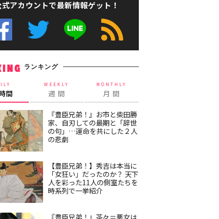
公式アカウントで最新情報ゲット！
ランキング
KING
ILY
WEEKLY
MONTHLY
4時間
週 間
月 間
『豊臣兄弟！』お市と柴田勝
家、自刃しての最期と「辞世
の句」…運命を共にした２人
の悲劇
【豊臣兄弟！】秀吉は本当に
「女狂い」だったのか？ 天下
人を彩った11人の側室たちを
時系列で一挙紹介
『豊臣兄弟！』茶々＝悪女は