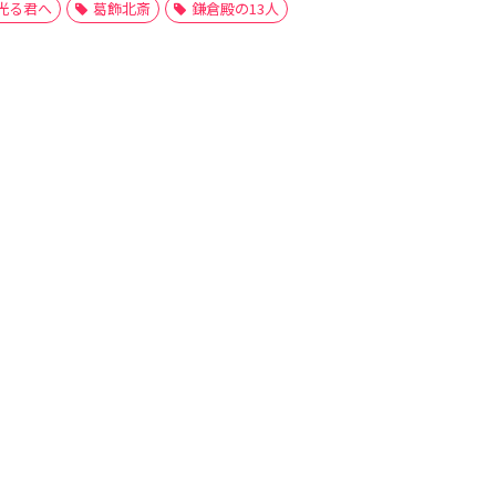
光る君へ
葛飾北斎
鎌倉殿の13人