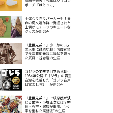
詳細を発表！今年はシリコン
ポーチ「はとっこ」
土偶なりきりパーカーも！青
森の縄文遺跡群で発掘された
土偶がモチーフのキュートな
グッズが新発売
『豊臣兄弟！』小一郎の5万
の大軍に徹底抗戦！切腹覚悟
で長宗我部元親に降伏を迫っ
た武将・谷忠澄の生涯
ゴジラの咆哮で目覚める朝…
1954年公開『ゴジラ』の貴重
音源を搭載した「ゴジラ音声
目覚まし時計」が新発売
『豊臣兄弟！』で萩原護が演
じる武将・小堀正次とは？秀
長・秀吉・家康が重用、“出
家を重ねた実務派”の生涯