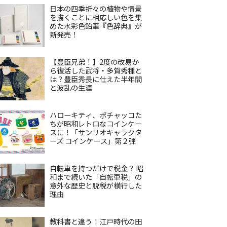
日本の四季折々の植物や情景
を描くことに相応しい色を集
めた水彩色鉛筆『色辞典』が
新発売！
【豊臣兄弟！】2度の改易か
ら復活した武将・多賀秀種と
は？豊臣秀長に仕えた半年間
と波乱の生涯
ハローキティ、ポチャッコた
ちが昭和レトロなコインケー
スに！「サンリオキャラクタ
ーズ コインケース」第２弾
自転車を持つだけで税金？ 昭
和まで続いた「自転車税」の
意外な歴史と脱税が横行した
理由
教科書と違う！江戸時代の田