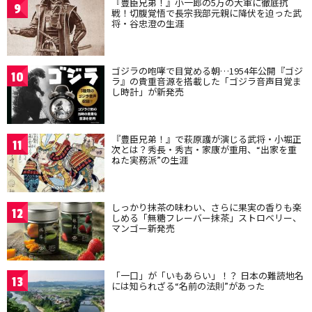
『豊臣兄弟！』小一郎の5万の大軍に徹底抗
9
戦！切腹覚悟で長宗我部元親に降伏を迫った武
将・谷忠澄の生涯
ゴジラの咆哮で目覚める朝…1954年公開『ゴジ
10
ラ』の貴重音源を搭載した「ゴジラ音声目覚ま
し時計」が新発売
『豊臣兄弟！』で萩原護が演じる武将・小堀正
11
次とは？秀長・秀吉・家康が重用、“出家を重
ねた実務派”の生涯
しっかり抹茶の味わい、さらに果実の香りも楽
12
しめる「無糖フレーバー抹茶」ストロベリー、
マンゴー新発売
「一口」が「いもあらい」！？ 日本の難読地名
13
には知られざる“名前の法則”があった