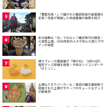
『豊臣兄弟！』で描かれた織田信長の道普請は
5
史実？信長が実施した街道整備の施策を紹介
あの装飾は「炎」ではない？縄文時代の国宝・
6
火焔型土器、5000年前の人々が刻んだ謎とデザ
インの秘密
鳩サブレーの豊島屋が『鳩の日』（8月10日）
7
限定グッズ詳細を発表！今年はシリコンポーチ
「はとっこ」
土偶なりきりパーカーも！青森の縄文遺跡群で
8
発掘された土偶がモチーフのキュートなグッズ
が新発売