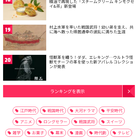
精油で再現した「スチームクリーム キンモクセ
イ&茶」新登場
村上水軍を率いた戦国武将！幼い弟を支え、共
19
に海へ散った得居通幸の波乱に満ちた生涯
怪獣革を纏う！ダダ、エレキング…ウルトラ怪
20
獣モチーフの革を使った新アパレルコレクショ
ンが発表
ランキングを表示
江戸時代
戦国時代
大河ドラマ
平安時代
アニメ
ロングセラー
戦国武将
スイーツ
雑学
お菓子
幕末
漫画
時代劇
テレビ