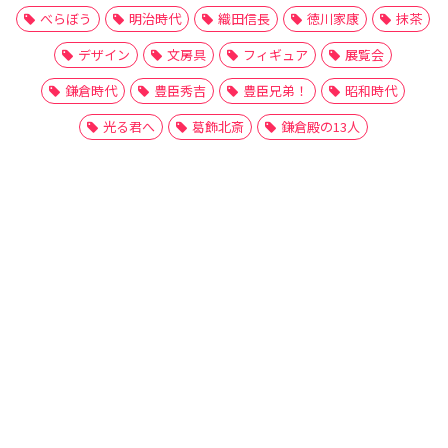
べらぼう
明治時代
織田信長
徳川家康
抹茶
デザイン
文房具
フィギュア
展覧会
鎌倉時代
豊臣秀吉
豊臣兄弟！
昭和時代
光る君へ
葛飾北斎
鎌倉殿の13人