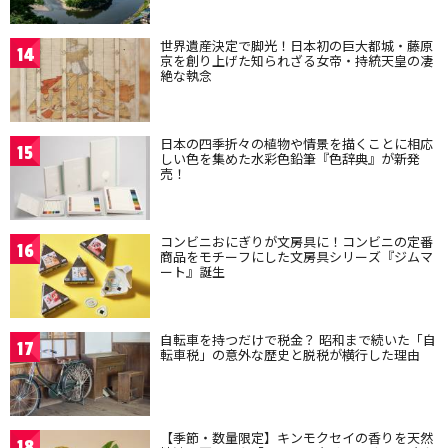
世界遺産決定で脚光！日本初の巨大都城・藤原
14
京を創り上げた知られざる女帝・持統天皇の凄
絶な執念
日本の四季折々の植物や情景を描くことに相応
15
しい色を集めた水彩色鉛筆『色辞典』が新発
売！
コンビニおにぎりが文房具に！コンビニの定番
16
商品をモチーフにした文房具シリーズ『ジムマ
ート』誕生
自転車を持つだけで税金？ 昭和まで続いた「自
17
転車税」の意外な歴史と脱税が横行した理由
【季節・数量限定】キンモクセイの香りを天然
18