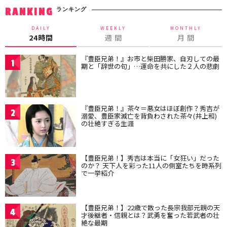
ランキング
RANKING
DAILY
WEEKLY
MONTHLY
24時間
週 間
月 間
『豊臣兄弟！』お市と柴田勝家、自刃しての最
1
期と「辞世の句」…運命を共にした２人の悲劇
『豊臣兄弟！』茶々＝悪女はほぼ創作？秀吉が
2
溺愛、豊臣家滅亡を背負わされた茶々(井上和)
の壮絶すぎる生涯
【豊臣兄弟！】秀吉は本当に「女狂い」だった
3
のか？ 天下人を彩った11人の側室たちを時系列
で一挙紹介
【豊臣兄弟！】22歳で散った長宗我部元親の天
4
才後継者・信親とは？武勇を奮った若武者の壮
絶な最期