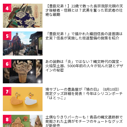
【豊臣兄弟！】22歳で散った長宗我部元親の天
4
才後継者・信親とは？武勇を奮った若武者の壮
絶な最期
『豊臣兄弟！』で描かれた織田信長の道普請は
5
史実？信長が実施した街道整備の施策を紹介
あの装飾は「炎」ではない？縄文時代の国宝・
6
火焔型土器、5000年前の人々が刻んだ謎とデザ
インの秘密
鳩サブレーの豊島屋が『鳩の日』（8月10日）
7
限定グッズ詳細を発表！今年はシリコンポーチ
「はとっこ」
土偶なりきりパーカーも！青森の縄文遺跡群で
8
発掘された土偶がモチーフのキュートなグッズ
が新発売