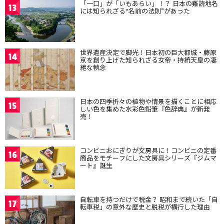
「一口」が「いもあらい」！？ 日本の難読地名
13
には知られざる“名前の法則”があった
世界遺産決定で脚光！日本初の巨大都城・藤原
14
京を創り上げた知られざる女帝・持統天皇の凄
絶な執念
日本の四季折々の植物や情景を描くことに相応
15
しい色を集めた水彩色鉛筆『色辞典』が新発
売！
コンビニおにぎりが文房具に！コンビニの定番
16
商品をモチーフにした文房具シリーズ『ジムマ
ート』誕生
自転車を持つだけで税金？ 昭和まで続いた「自
17
転車税」の意外な歴史と脱税が横行した理由