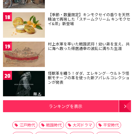
【季節・数量限定】キンモクセイの香りを天然
18
精油で再現した「スチームクリーム キンモクセ
イ&茶」新登場
村上水軍を率いた戦国武将！幼い弟を支え、共
19
に海へ散った得居通幸の波乱に満ちた生涯
怪獣革を纏う！ダダ、エレキング…ウルトラ怪
20
獣モチーフの革を使った新アパレルコレクショ
ンが発表
ランキングを表示
江戸時代
戦国時代
大河ドラマ
平安時代