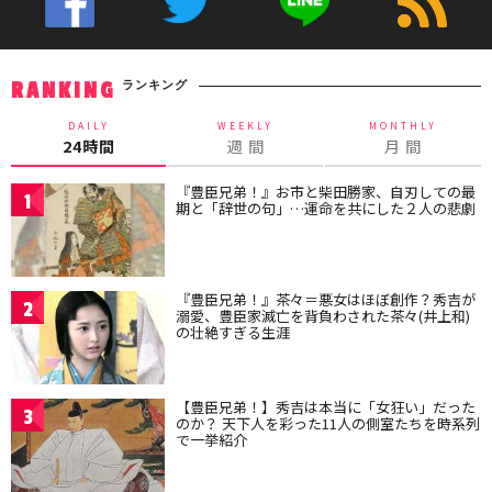
ランキング
RANKING
DAILY
WEEKLY
MONTHLY
24時間
週 間
月 間
『豊臣兄弟！』お市と柴田勝家、自刃しての最
1
期と「辞世の句」…運命を共にした２人の悲劇
『豊臣兄弟！』茶々＝悪女はほぼ創作？秀吉が
2
溺愛、豊臣家滅亡を背負わされた茶々(井上和)
の壮絶すぎる生涯
【豊臣兄弟！】秀吉は本当に「女狂い」だった
3
のか？ 天下人を彩った11人の側室たちを時系列
で一挙紹介