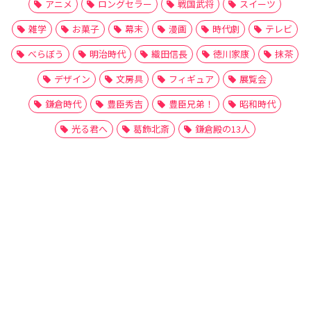
アニメ
ロングセラー
戦国武将
スイーツ
雑学
お菓子
幕末
漫画
時代劇
テレビ
べらぼう
明治時代
織田信長
徳川家康
抹茶
デザイン
文房具
フィギュア
展覧会
鎌倉時代
豊臣秀吉
豊臣兄弟！
昭和時代
光る君へ
葛飾北斎
鎌倉殿の13人