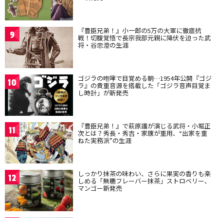
『豊臣兄弟！』小一郎の5万の大軍に徹底抗
9
戦！切腹覚悟で長宗我部元親に降伏を迫った武
将・谷忠澄の生涯
ゴジラの咆哮で目覚める朝…1954年公開『ゴジ
10
ラ』の貴重音源を搭載した「ゴジラ音声目覚ま
し時計」が新発売
『豊臣兄弟！』で萩原護が演じる武将・小堀正
11
次とは？秀長・秀吉・家康が重用、“出家を重
ねた実務派”の生涯
しっかり抹茶の味わい、さらに果実の香りも楽
12
しめる「無糖フレーバー抹茶」ストロベリー、
マンゴー新発売