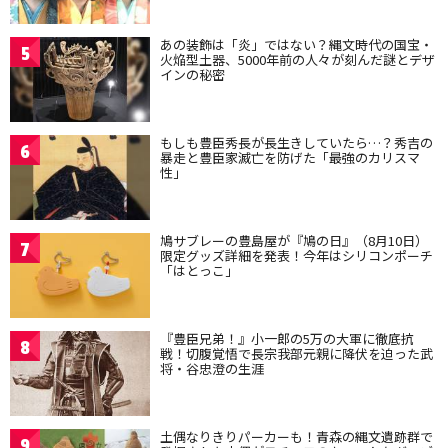
あの装飾は「炎」ではない？縄文時代の国宝・
5
火焔型土器、5000年前の人々が刻んだ謎とデザ
インの秘密
もしも豊臣秀長が長生きしていたら…？秀吉の
6
暴走と豊臣家滅亡を防げた「最強のカリスマ
性」
鳩サブレーの豊島屋が『鳩の日』（8月10日）
7
限定グッズ詳細を発表！今年はシリコンポーチ
「はとっこ」
『豊臣兄弟！』小一郎の5万の大軍に徹底抗
8
戦！切腹覚悟で長宗我部元親に降伏を迫った武
将・谷忠澄の生涯
土偶なりきりパーカーも！青森の縄文遺跡群で
9