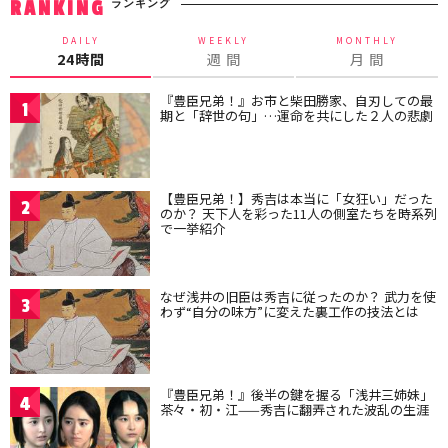
ランキング
RANKING
DAILY
WEEKLY
MONTHLY
24時間
週 間
月 間
『豊臣兄弟！』お市と柴田勝家、自刃しての最
1
期と「辞世の句」…運命を共にした２人の悲劇
【豊臣兄弟！】秀吉は本当に「女狂い」だった
2
のか？ 天下人を彩った11人の側室たちを時系列
で一挙紹介
なぜ浅井の旧臣は秀吉に従ったのか？ 武力を使
3
わず“自分の味方”に変えた裏工作の技法とは
『豊臣兄弟！』後半の鍵を握る「浅井三姉妹」
4
茶々・初・江——秀吉に翻弄された波乱の生涯