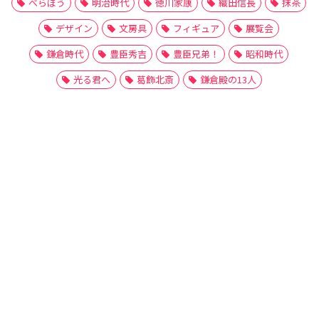
べらぼう
明治時代
徳川家康
織田信長
抹茶
デザイン
文房具
フィギュア
展覧会
鎌倉時代
豊臣秀吉
豊臣兄弟！
昭和時代
光る君へ
葛飾北斎
鎌倉殿の13人