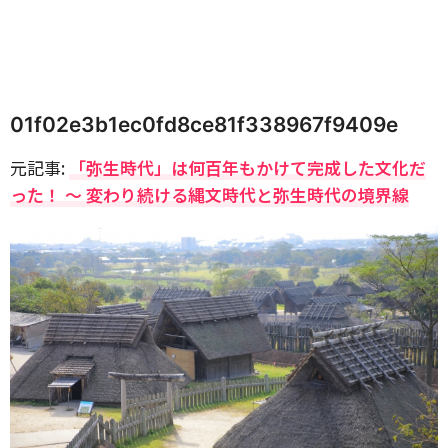
01f02e3b1ec0fd8ce81f338967f9409e
元記事:
「弥生時代」は何百年もかけて完成した文化だ
った！ 〜 変わり続ける縄文時代と弥生時代の境界線