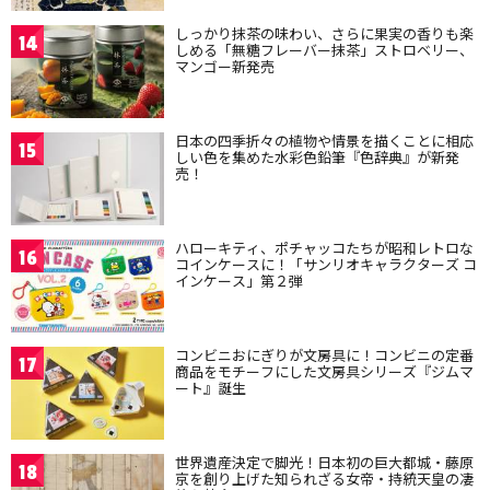
しっかり抹茶の味わい、さらに果実の香りも楽
14
しめる「無糖フレーバー抹茶」ストロベリー、
マンゴー新発売
日本の四季折々の植物や情景を描くことに相応
15
しい色を集めた水彩色鉛筆『色辞典』が新発
売！
ハローキティ、ポチャッコたちが昭和レトロな
16
コインケースに！「サンリオキャラクターズ コ
インケース」第２弾
コンビニおにぎりが文房具に！コンビニの定番
17
商品をモチーフにした文房具シリーズ『ジムマ
ート』誕生
世界遺産決定で脚光！日本初の巨大都城・藤原
18
京を創り上げた知られざる女帝・持統天皇の凄