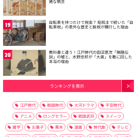
絶な執念
自転車を持つだけで税金？ 昭和まで続いた「自
19
転車税」の意外な歴史と脱税が横行した理由
教科書と違う！江戸時代の田沼意次「賄賂伝
20
説」の嘘と、水野忠邦が「大奥」を敵に回した
本当の理由
ランキングを表示
江戸時代
戦国時代
大河ドラマ
平安時代
アニメ
ロングセラー
戦国武将
スイーツ
雑学
お菓子
幕末
漫画
時代劇
テレビ