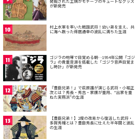
発掘された土偶がモチーフのキュートなグッズ
が新発売
村上水軍を率いた戦国武将！幼い弟を支え、共
10
に海へ散った得居通幸の波乱に満ちた生涯
ゴジラの咆哮で目覚める朝…1954年公開『ゴジ
11
ラ』の貴重音源を搭載した「ゴジラ音声目覚ま
し時計」が新発売
『豊臣兄弟！』で萩原護が演じる武将・小堀正
12
次とは？秀長・秀吉・家康が重用、“出家を重
ねた実務派”の生涯
【豊臣兄弟！】2度の改易から復活した武将・
13
多賀秀種とは？豊臣秀長に仕えた半年間と波乱
の生涯