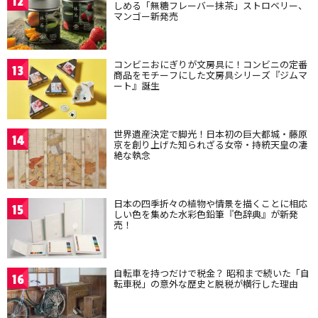
12
しめる「無糖フレーバー抹茶」ストロベリー、
マンゴー新発売
コンビニおにぎりが文房具に！コンビニの定番
13
商品をモチーフにした文房具シリーズ『ジムマ
ート』誕生
世界遺産決定で脚光！日本初の巨大都城・藤原
14
京を創り上げた知られざる女帝・持統天皇の凄
絶な執念
日本の四季折々の植物や情景を描くことに相応
15
しい色を集めた水彩色鉛筆『色辞典』が新発
売！
自転車を持つだけで税金？ 昭和まで続いた「自
16
転車税」の意外な歴史と脱税が横行した理由