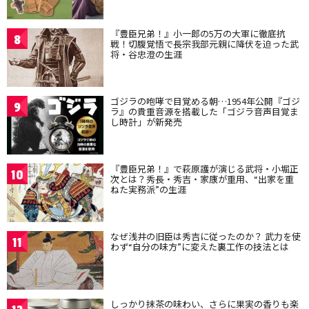
『豊臣兄弟！』小一郎の5万の大軍に徹底抗
8
戦！切腹覚悟で長宗我部元親に降伏を迫った武
将・谷忠澄の生涯
ゴジラの咆哮で目覚める朝…1954年公開『ゴジ
9
ラ』の貴重音源を搭載した「ゴジラ音声目覚ま
し時計」が新発売
『豊臣兄弟！』で萩原護が演じる武将・小堀正
10
次とは？秀長・秀吉・家康が重用、“出家を重
ねた実務派”の生涯
なぜ浅井の旧臣は秀吉に従ったのか？ 武力を使
11
わず“自分の味方”に変えた裏工作の技法とは
しっかり抹茶の味わい、さらに果実の香りも楽