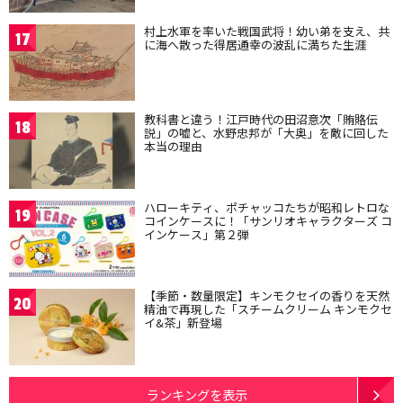
村上水軍を率いた戦国武将！幼い弟を支え、共
17
に海へ散った得居通幸の波乱に満ちた生涯
教科書と違う！江戸時代の田沼意次「賄賂伝
18
説」の嘘と、水野忠邦が「大奥」を敵に回した
本当の理由
ハローキティ、ポチャッコたちが昭和レトロな
19
コインケースに！「サンリオキャラクターズ コ
インケース」第２弾
【季節・数量限定】キンモクセイの香りを天然
20
精油で再現した「スチームクリーム キンモクセ
イ&茶」新登場
ランキングを表示