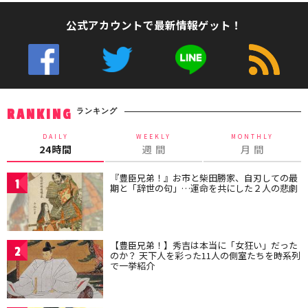
公式アカウントで最新情報ゲット！
ランキング
RANKING
DAILY
WEEKLY
MONTHLY
24時間
週 間
月 間
『豊臣兄弟！』お市と柴田勝家、自刃しての最
1
期と「辞世の句」…運命を共にした２人の悲劇
【豊臣兄弟！】秀吉は本当に「女狂い」だった
2
のか？ 天下人を彩った11人の側室たちを時系列
で一挙紹介