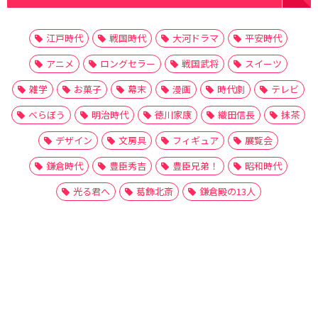
江戸時代
戦国時代
大河ドラマ
平安時代
アニメ
ロングセラー
戦国武将
スイーツ
雑学
お菓子
幕末
漫画
時代劇
テレビ
べらぼう
明治時代
徳川家康
織田信長
抹茶
デザイン
文房具
フィギュア
展覧会
鎌倉時代
豊臣秀吉
豊臣兄弟！
昭和時代
光る君へ
葛飾北斎
鎌倉殿の13人