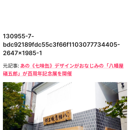
130955-7-
bdc92189fdc55c3f66f1103077734405-
2647×1985-1
元記事:
あの《七味缶》デザインがおなじみの「八幡屋
礒五郎」が百周年記念展を開催