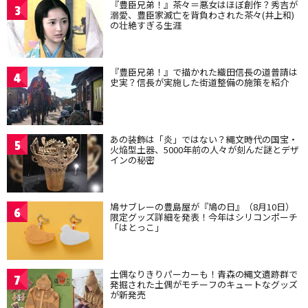
『豊臣兄弟！』茶々＝悪女はほぼ創作？秀吉が
3
溺愛、豊臣家滅亡を背負わされた茶々(井上和)
の壮絶すぎる生涯
『豊臣兄弟！』で描かれた織田信長の道普請は
4
史実？信長が実施した街道整備の施策を紹介
あの装飾は「炎」ではない？縄文時代の国宝・
5
火焔型土器、5000年前の人々が刻んだ謎とデザ
インの秘密
鳩サブレーの豊島屋が『鳩の日』（8月10日）
6
限定グッズ詳細を発表！今年はシリコンポーチ
「はとっこ」
土偶なりきりパーカーも！青森の縄文遺跡群で
7
発掘された土偶がモチーフのキュートなグッズ
が新発売