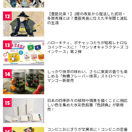
【豊臣兄弟！】2度の改易から復活した武将・
12
多賀秀種とは？豊臣秀長に仕えた半年間と波乱
の生涯
ハローキティ、ポチャッコたちが昭和レトロな
13
コインケースに！「サンリオキャラクターズ コ
インケース」第２弾
しっかり抹茶の味わい、さらに果実の香りも楽
14
しめる「無糖フレーバー抹茶」ストロベリー、
マンゴー新発売
日本の四季折々の植物や情景を描くことに相応
15
しい色を集めた水彩色鉛筆『色辞典』が新発
売！
コンビニおにぎりが文房具に！コンビニの定番