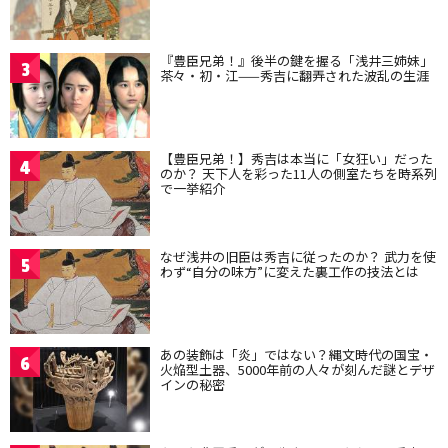
『豊臣兄弟！』後半の鍵を握る「浅井三姉妹」
3
茶々・初・江——秀吉に翻弄された波乱の生涯
【豊臣兄弟！】秀吉は本当に「女狂い」だった
4
のか？ 天下人を彩った11人の側室たちを時系列
で一挙紹介
なぜ浅井の旧臣は秀吉に従ったのか？ 武力を使
5
わず“自分の味方”に変えた裏工作の技法とは
あの装飾は「炎」ではない？縄文時代の国宝・
6
火焔型土器、5000年前の人々が刻んだ謎とデザ
インの秘密