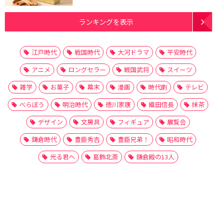
ランキングを表示
江戸時代
戦国時代
大河ドラマ
平安時代
アニメ
ロングセラー
戦国武将
スイーツ
雑学
お菓子
幕末
漫画
時代劇
テレビ
べらぼう
明治時代
徳川家康
織田信長
抹茶
デザイン
文房具
フィギュア
展覧会
鎌倉時代
豊臣秀吉
豊臣兄弟！
昭和時代
光る君へ
葛飾北斎
鎌倉殿の13人