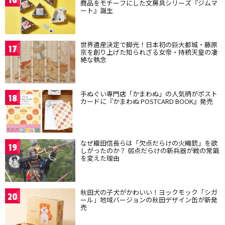
16
商品をモチーフにした文房具シリーズ『ジムマ
ート』誕生
世界遺産決定で脚光！日本初の巨大都城・藤原
17
京を創り上げた知られざる女帝・持統天皇の凄
絶な執念
手ぬぐい専門店「かまわぬ」の人気柄がポスト
18
カードに『かまわぬ POSTCARD BOOK』発売
なぜ織田信長らは「欠点だらけの火縄銃」を欲
19
しがったのか？ 弱点だらけの新兵器が戦の常識
を変えた理由
秋田犬の子犬がかわいい！ヨックモック「シガ
20
ール」地域バージョンの秋田デザイン缶が新発
売