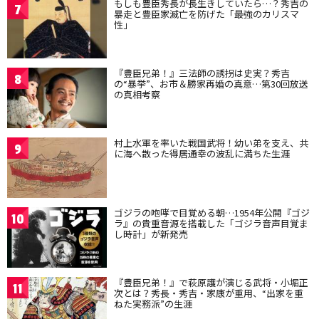
もしも豊臣秀長が長生きしていたら…？秀吉の
7
暴走と豊臣家滅亡を防げた「最強のカリスマ
性」
『豊臣兄弟！』三法師の誘拐は史実？秀吉
8
の“暴挙”、お市＆勝家再婚の真意…第30回放送
の真相考察
村上水軍を率いた戦国武将！幼い弟を支え、共
9
に海へ散った得居通幸の波乱に満ちた生涯
ゴジラの咆哮で目覚める朝…1954年公開『ゴジ
10
ラ』の貴重音源を搭載した「ゴジラ音声目覚ま
し時計」が新発売
『豊臣兄弟！』で萩原護が演じる武将・小堀正
11
次とは？秀長・秀吉・家康が重用、“出家を重
ねた実務派”の生涯