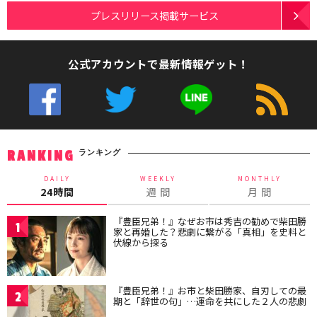
プレスリリース掲載サービス
公式アカウントで最新情報ゲット！
ランキング
RANKING
DAILY
WEEKLY
MONTHLY
24時間
週 間
月 間
『豊臣兄弟！』なぜお市は秀吉の勧めで柴田勝
1
家と再婚した？悲劇に繋がる「真相」を史料と
伏線から探る
『豊臣兄弟！』お市と柴田勝家、自刃しての最
2
期と「辞世の句」…運命を共にした２人の悲劇