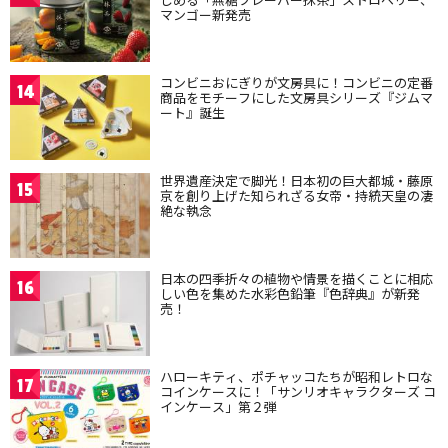
マンゴー新発売
コンビニおにぎりが文房具に！コンビニの定番
14
商品をモチーフにした文房具シリーズ『ジムマ
ート』誕生
世界遺産決定で脚光！日本初の巨大都城・藤原
15
京を創り上げた知られざる女帝・持統天皇の凄
絶な執念
日本の四季折々の植物や情景を描くことに相応
16
しい色を集めた水彩色鉛筆『色辞典』が新発
売！
ハローキティ、ポチャッコたちが昭和レトロな
17
コインケースに！「サンリオキャラクターズ コ
インケース」第２弾