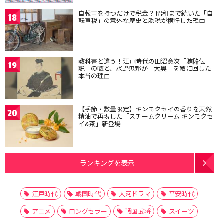
自転車を持つだけで税金？ 昭和まで続いた「自
18
転車税」の意外な歴史と脱税が横行した理由
教科書と違う！江戸時代の田沼意次「賄賂伝
19
説」の嘘と、水野忠邦が「大奥」を敵に回した
本当の理由
【季節・数量限定】キンモクセイの香りを天然
20
精油で再現した「スチームクリーム キンモクセ
イ&茶」新登場
ランキングを表示
江戸時代
戦国時代
大河ドラマ
平安時代
アニメ
ロングセラー
戦国武将
スイーツ