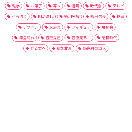
雑学
お菓子
幕末
漫画
時代劇
テレビ
べらぼう
明治時代
徳川家康
織田信長
抹茶
デザイン
文房具
フィギュア
展覧会
鎌倉時代
豊臣秀吉
豊臣兄弟！
昭和時代
光る君へ
葛飾北斎
鎌倉殿の13人