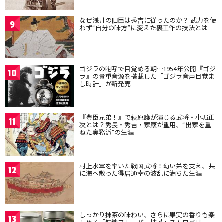
なぜ浅井の旧臣は秀吉に従ったのか？ 武力を使
9
わず“自分の味方”に変えた裏工作の技法とは
ゴジラの咆哮で目覚める朝…1954年公開『ゴジ
10
ラ』の貴重音源を搭載した「ゴジラ音声目覚ま
し時計」が新発売
『豊臣兄弟！』で萩原護が演じる武将・小堀正
11
次とは？秀長・秀吉・家康が重用、“出家を重
ねた実務派”の生涯
村上水軍を率いた戦国武将！幼い弟を支え、共
12
に海へ散った得居通幸の波乱に満ちた生涯
しっかり抹茶の味わい、さらに果実の香りも楽
13
しめる「無糖フレーバー抹茶」ストロベリー、