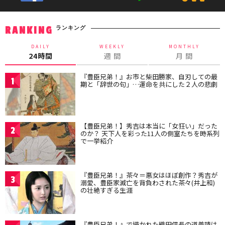
ランキング
RANKING
DAILY
WEEKLY
MONTHLY
24時間
週 間
月 間
『豊臣兄弟！』お市と柴田勝家、自刃しての最
1
期と「辞世の句」…運命を共にした２人の悲劇
【豊臣兄弟！】秀吉は本当に「女狂い」だった
2
のか？ 天下人を彩った11人の側室たちを時系列
で一挙紹介
『豊臣兄弟！』茶々＝悪女はほぼ創作？秀吉が
3
溺愛、豊臣家滅亡を背負わされた茶々(井上和)
の壮絶すぎる生涯
『豊臣兄弟！』で描かれた織田信長の道普請は