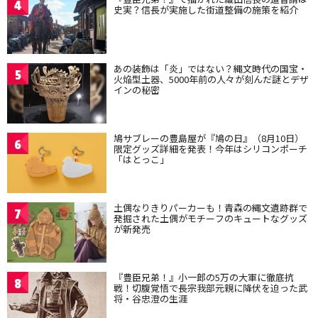
4
史実？信長が実施した街道整備の施策を紹介
あの装飾は「炎」ではない？縄文時代の国宝・
5
火焔型土器、5000年前の人々が刻んだ謎とデザ
インの秘密
鳩サブレーの豊島屋が『鳩の日』（8月10日）
6
限定グッズ詳細を発表！今年はシリコンポーチ
「はとっこ」
土偶なりきりパーカーも！青森の縄文遺跡群で
7
発掘された土偶がモチーフのキュートなグッズ
が新発売
『豊臣兄弟！』小一郎の5万の大軍に徹底抗
8
戦！切腹覚悟で長宗我部元親に降伏を迫った武
将・谷忠澄の生涯