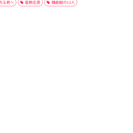
光る君へ
葛飾北斎
鎌倉殿の13人