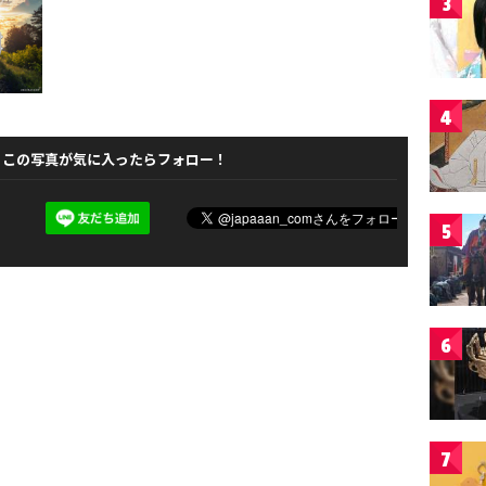
3
4
この写真が気に入ったらフォロー！
5
6
7