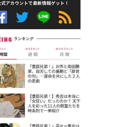
公式アカウントで最新情報ゲット！
ランキング
KING
ILY
WEEKLY
MONTHLY
4時間
週 間
月 間
『豊臣兄弟！』お市と柴田勝
家、自刃しての最期と「辞世
の句」…運命を共にした２人
の悲劇
【豊臣兄弟！】秀吉は本当に
「女狂い」だったのか？ 天下
人を彩った11人の側室たちを
時系列で一挙紹介
『豊臣兄弟！』茶々＝悪女は