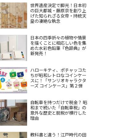
世界遺産決定で脚光！日本初
の巨大都城・藤原京を創り上
げた知られざる女帝・持統天
皇の凄絶な執念
日本の四季折々の植物や情景
を描くことに相応しい色を集
めた水彩色鉛筆『色辞典』が
新発売！
ハローキティ、ポチャッコた
ちが昭和レトロなコインケー
スに！「サンリオキャラクタ
ーズ コインケース」第２弾
自転車を持つだけで税金？ 昭
和まで続いた「自転車税」の
意外な歴史と脱税が横行した
理由
教科書と違う！江戸時代の田