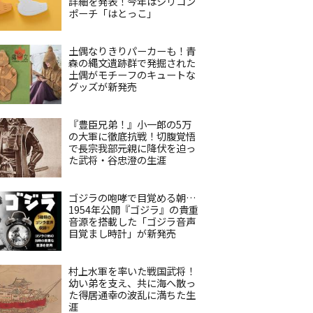
詳細を発表！今年はシリコン
ポーチ「はとっこ」
土偶なりきりパーカーも！青
森の縄文遺跡群で発掘された
土偶がモチーフのキュートな
グッズが新発売
『豊臣兄弟！』小一郎の5万
の大軍に徹底抗戦！切腹覚悟
で長宗我部元親に降伏を迫っ
た武将・谷忠澄の生涯
ゴジラの咆哮で目覚める朝…
1954年公開『ゴジラ』の貴重
音源を搭載した「ゴジラ音声
目覚まし時計」が新発売
村上水軍を率いた戦国武将！
幼い弟を支え、共に海へ散っ
た得居通幸の波乱に満ちた生
涯