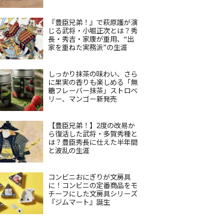
『豊臣兄弟！』で萩原護が演
じる武将・小堀正次とは？秀
長・秀吉・家康が重用、“出
家を重ねた実務派”の生涯
しっかり抹茶の味わい、さら
に果実の香りも楽しめる「無
糖フレーバー抹茶」ストロベ
リー、マンゴー新発売
【豊臣兄弟！】2度の改易か
ら復活した武将・多賀秀種と
は？豊臣秀長に仕えた半年間
と波乱の生涯
コンビニおにぎりが文房具
に！コンビニの定番商品をモ
チーフにした文房具シリーズ
『ジムマート』誕生