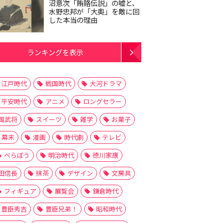
沼意次「賄賂伝説」の嘘と、
水野忠邦が「大奥」を敵に回
した本当の理由
ランキングを表示
江戸時代
戦国時代
大河ドラマ
平安時代
アニメ
ロングセラー
国武将
スイーツ
雑学
お菓子
幕末
漫画
時代劇
テレビ
べらぼう
明治時代
徳川家康
田信長
抹茶
デザイン
文房具
フィギュア
展覧会
鎌倉時代
豊臣秀吉
豊臣兄弟！
昭和時代