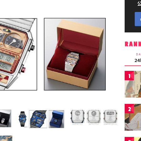
RAN
DA
2
1
2