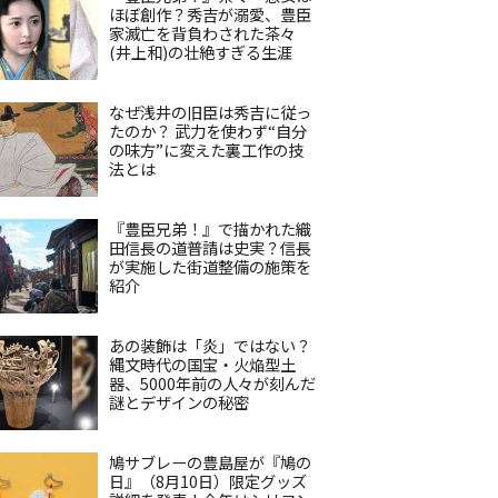
ほぼ創作？秀吉が溺愛、豊臣
家滅亡を背負わされた茶々
(井上和)の壮絶すぎる生涯
なぜ浅井の旧臣は秀吉に従っ
たのか？ 武力を使わず“自分
の味方”に変えた裏工作の技
法とは
『豊臣兄弟！』で描かれた織
田信長の道普請は史実？信長
が実施した街道整備の施策を
紹介
あの装飾は「炎」ではない？
縄文時代の国宝・火焔型土
器、5000年前の人々が刻んだ
謎とデザインの秘密
鳩サブレーの豊島屋が『鳩の
日』（8月10日）限定グッズ