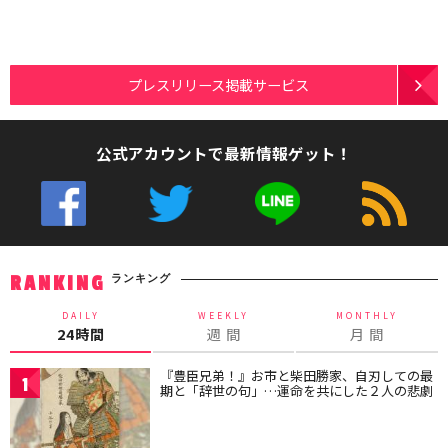
プレスリリース掲載サービス
公式アカウントで最新情報ゲット！
ランキング
RANKING
DAILY
WEEKLY
MONTHLY
24時間
週 間
月 間
『豊臣兄弟！』お市と柴田勝家、自刃しての最
1
期と「辞世の句」…運命を共にした２人の悲劇