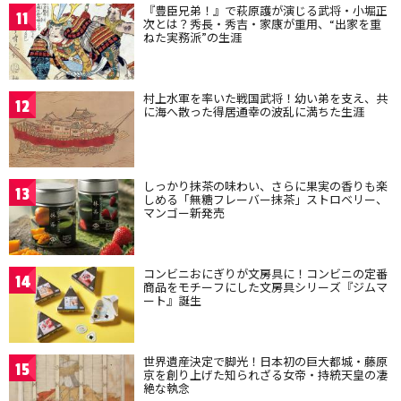
『豊臣兄弟！』で萩原護が演じる武将・小堀正
11
次とは？秀長・秀吉・家康が重用、“出家を重
ねた実務派”の生涯
村上水軍を率いた戦国武将！幼い弟を支え、共
12
に海へ散った得居通幸の波乱に満ちた生涯
しっかり抹茶の味わい、さらに果実の香りも楽
13
しめる「無糖フレーバー抹茶」ストロベリー、
マンゴー新発売
コンビニおにぎりが文房具に！コンビニの定番
14
商品をモチーフにした文房具シリーズ『ジムマ
ート』誕生
世界遺産決定で脚光！日本初の巨大都城・藤原
15
京を創り上げた知られざる女帝・持統天皇の凄
絶な執念