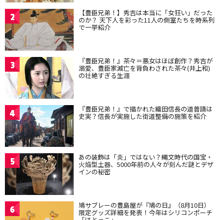
【豊臣兄弟！】秀吉は本当に「女狂い」だった
2
のか？ 天下人を彩った11人の側室たちを時系列
で一挙紹介
『豊臣兄弟！』茶々＝悪女はほぼ創作？秀吉が
3
溺愛、豊臣家滅亡を背負わされた茶々(井上和)
の壮絶すぎる生涯
『豊臣兄弟！』で描かれた織田信長の道普請は
4
史実？信長が実施した街道整備の施策を紹介
あの装飾は「炎」ではない？縄文時代の国宝・
5
火焔型土器、5000年前の人々が刻んだ謎とデザ
インの秘密
鳩サブレーの豊島屋が『鳩の日』（8月10日）
6
限定グッズ詳細を発表！今年はシリコンポーチ
「はとっこ」