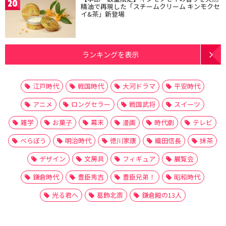
20
精油で再現した「スチームクリーム キンモクセ
イ&茶」新登場
ランキングを表示
江戸時代
戦国時代
大河ドラマ
平安時代
アニメ
ロングセラー
戦国武将
スイーツ
雑学
お菓子
幕末
漫画
時代劇
テレビ
べらぼう
明治時代
徳川家康
織田信長
抹茶
デザイン
文房具
フィギュア
展覧会
鎌倉時代
豊臣秀吉
豊臣兄弟！
昭和時代
光る君へ
葛飾北斎
鎌倉殿の13人