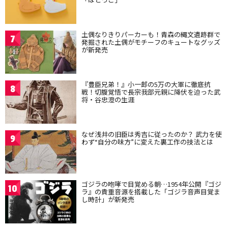
土偶なりきりパーカーも！青森の縄文遺跡群で
7
発掘された土偶がモチーフのキュートなグッズ
が新発売
『豊臣兄弟！』小一郎の5万の大軍に徹底抗
8
戦！切腹覚悟で長宗我部元親に降伏を迫った武
将・谷忠澄の生涯
なぜ浅井の旧臣は秀吉に従ったのか？ 武力を使
9
わず“自分の味方”に変えた裏工作の技法とは
ゴジラの咆哮で目覚める朝…1954年公開『ゴジ
10
ラ』の貴重音源を搭載した「ゴジラ音声目覚ま
し時計」が新発売