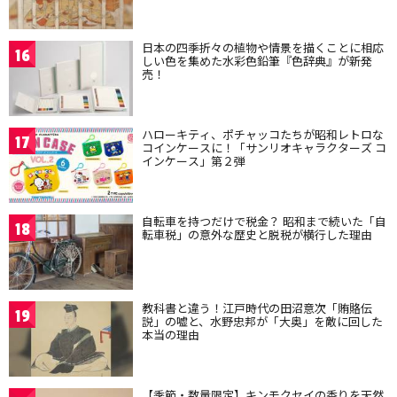
日本の四季折々の植物や情景を描くことに相応
16
しい色を集めた水彩色鉛筆『色辞典』が新発
売！
ハローキティ、ポチャッコたちが昭和レトロな
17
コインケースに！「サンリオキャラクターズ コ
インケース」第２弾
自転車を持つだけで税金？ 昭和まで続いた「自
18
転車税」の意外な歴史と脱税が横行した理由
教科書と違う！江戸時代の田沼意次「賄賂伝
19
説」の嘘と、水野忠邦が「大奥」を敵に回した
本当の理由
【季節・数量限定】キンモクセイの香りを天然