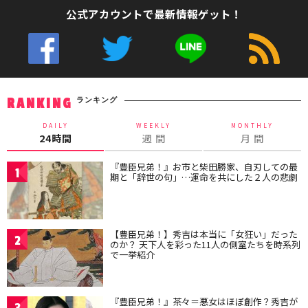
公式アカウントで最新情報ゲット！
ランキング
RANKING
DAILY
WEEKLY
MONTHLY
24時間
週 間
月 間
『豊臣兄弟！』お市と柴田勝家、自刃しての最
1
期と「辞世の句」…運命を共にした２人の悲劇
【豊臣兄弟！】秀吉は本当に「女狂い」だった
2
のか？ 天下人を彩った11人の側室たちを時系列
で一挙紹介
『豊臣兄弟！』茶々＝悪女はほぼ創作？秀吉が
3