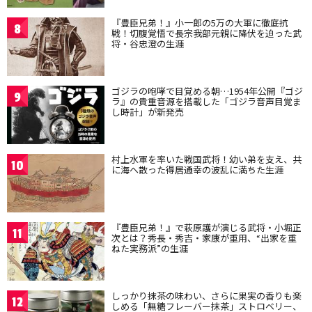
『豊臣兄弟！』小一郎の5万の大軍に徹底抗
8
戦！切腹覚悟で長宗我部元親に降伏を迫った武
将・谷忠澄の生涯
ゴジラの咆哮で目覚める朝…1954年公開『ゴジ
9
ラ』の貴重音源を搭載した「ゴジラ音声目覚ま
し時計」が新発売
村上水軍を率いた戦国武将！幼い弟を支え、共
10
に海へ散った得居通幸の波乱に満ちた生涯
『豊臣兄弟！』で萩原護が演じる武将・小堀正
11
次とは？秀長・秀吉・家康が重用、“出家を重
ねた実務派”の生涯
しっかり抹茶の味わい、さらに果実の香りも楽
12
しめる「無糖フレーバー抹茶」ストロベリー、