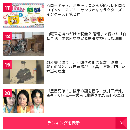
ハローキティ、ポチャッコたちが昭和レトロな
17
コインケースに！「サンリオキャラクターズ コ
インケース」第２弾
自転車を持つだけで税金？ 昭和まで続いた「自
18
転車税」の意外な歴史と脱税が横行した理由
教科書と違う！江戸時代の田沼意次「賄賂伝
19
説」の嘘と、水野忠邦が「大奥」を敵に回した
本当の理由
『豊臣兄弟！』後半の鍵を握る「浅井三姉妹」
20
茶々・初・江——秀吉に翻弄された波乱の生涯
ランキングを表示