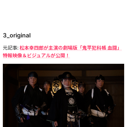
3_original
元記事:
松本幸四郎が主演の劇場版「鬼平犯科帳 血闘」
特報映像＆ビジュアルが公開！