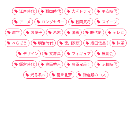
江戸時代
戦国時代
大河ドラマ
平安時代
アニメ
ロングセラー
戦国武将
スイーツ
雑学
お菓子
幕末
漫画
時代劇
テレビ
べらぼう
明治時代
徳川家康
織田信長
抹茶
デザイン
文房具
フィギュア
展覧会
鎌倉時代
豊臣秀吉
豊臣兄弟！
昭和時代
光る君へ
葛飾北斎
鎌倉殿の13人