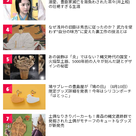
溺愛、豊臣家滅亡を背負わされた茶々(井上和)
の壮絶すぎる生涯
なぜ浅井の旧臣は秀吉に従ったのか？ 武力を使
4
わず“自分の味方”に変えた裏工作の技法とは
あの装飾は「炎」ではない？縄文時代の国宝・
5
火焔型土器、5000年前の人々が刻んだ謎とデザ
インの秘密
鳩サブレーの豊島屋が『鳩の日』（8月10日）
6
限定グッズ詳細を発表！今年はシリコンポーチ
「はとっこ」
土偶なりきりパーカーも！青森の縄文遺跡群で
7
発掘された土偶がモチーフのキュートなグッズ
が新発売