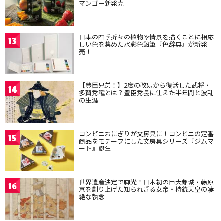
マンゴー新発売
日本の四季折々の植物や情景を描くことに相応
13
しい色を集めた水彩色鉛筆『色辞典』が新発
売！
【豊臣兄弟！】2度の改易から復活した武将・
14
多賀秀種とは？豊臣秀長に仕えた半年間と波乱
の生涯
コンビニおにぎりが文房具に！コンビニの定番
15
商品をモチーフにした文房具シリーズ『ジムマ
ート』誕生
世界遺産決定で脚光！日本初の巨大都城・藤原
16
京を創り上げた知られざる女帝・持統天皇の凄
絶な執念