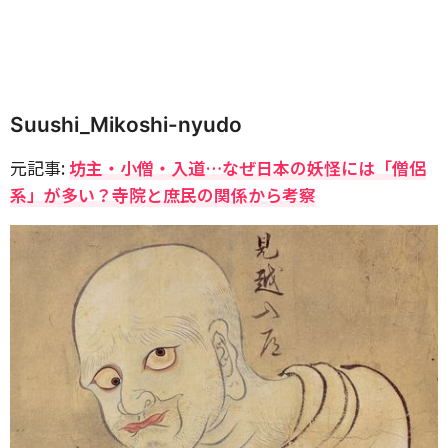
Suushi_Mikoshi-nyudo
元記事:
坊主・小僧・入道…なぜ日本の妖怪には「僧侶
系」が多い？寺院と庶民の関係から考察