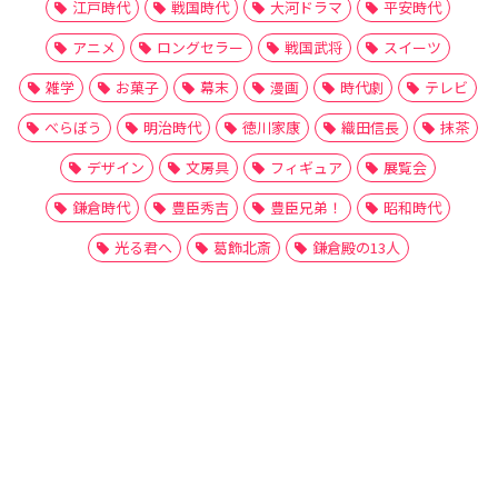
江戸時代
戦国時代
大河ドラマ
平安時代
アニメ
ロングセラー
戦国武将
スイーツ
雑学
お菓子
幕末
漫画
時代劇
テレビ
べらぼう
明治時代
徳川家康
織田信長
抹茶
デザイン
文房具
フィギュア
展覧会
鎌倉時代
豊臣秀吉
豊臣兄弟！
昭和時代
光る君へ
葛飾北斎
鎌倉殿の13人