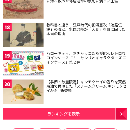
に海へ散った得居通幸の波乱に満ちた生涯
教科書と違う！江戸時代の田沼意次「賄賂伝
18
説」の嘘と、水野忠邦が「大奥」を敵に回した
本当の理由
ハローキティ、ポチャッコたちが昭和レトロな
19
コインケースに！「サンリオキャラクターズ コ
インケース」第２弾
【季節・数量限定】キンモクセイの香りを天然
20
精油で再現した「スチームクリーム キンモクセ
イ&茶」新登場
ランキングを表示