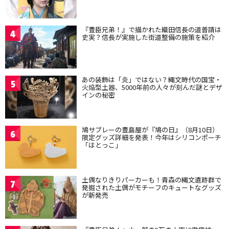
『豊臣兄弟！』で描かれた織田信長の道普請は
4
史実？信長が実施した街道整備の施策を紹介
あの装飾は「炎」ではない？縄文時代の国宝・
5
火焔型土器、5000年前の人々が刻んだ謎とデザ
インの秘密
鳩サブレーの豊島屋が『鳩の日』（8月10日）
6
限定グッズ詳細を発表！今年はシリコンポーチ
「はとっこ」
土偶なりきりパーカーも！青森の縄文遺跡群で
7
発掘された土偶がモチーフのキュートなグッズ
が新発売