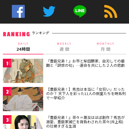
ランキング
RANKING
DAILY
WEEKLY
MONTHLY
24時間
週 間
月 間
『豊臣兄弟！』お市と柴田勝家、自刃しての最
1
期と「辞世の句」…運命を共にした２人の悲劇
【豊臣兄弟！】秀吉は本当に「女狂い」だった
2
のか？ 天下人を彩った11人の側室たちを時系列
で一挙紹介
『豊臣兄弟！』茶々＝悪女はほぼ創作？秀吉が
3
溺愛、豊臣家滅亡を背負わされた茶々(井上和)
の壮絶すぎる生涯