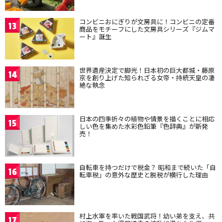
コンビニおにぎりが文房具に！コンビニの定番
13
商品をモチーフにした文房具シリーズ『ジムマ
ート』誕生
世界遺産決定で脚光！日本初の巨大都城・藤原
14
京を創り上げた知られざる女帝・持統天皇の凄
絶な執念
日本の四季折々の植物や情景を描くことに相応
15
しい色を集めた水彩色鉛筆『色辞典』が新発
売！
自転車を持つだけで税金？ 昭和まで続いた「自
16
転車税」の意外な歴史と脱税が横行した理由
村上水軍を率いた戦国武将！幼い弟を支え、共
17