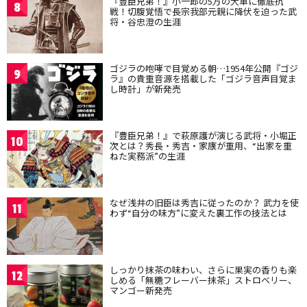
『豊臣兄弟！』小一郎の5万の大軍に徹底抗
8
戦！切腹覚悟で長宗我部元親に降伏を迫った武
将・谷忠澄の生涯
ゴジラの咆哮で目覚める朝…1954年公開『ゴジ
9
ラ』の貴重音源を搭載した「ゴジラ音声目覚ま
し時計」が新発売
『豊臣兄弟！』で萩原護が演じる武将・小堀正
10
次とは？秀長・秀吉・家康が重用、“出家を重
ねた実務派”の生涯
なぜ浅井の旧臣は秀吉に従ったのか？ 武力を使
11
わず“自分の味方”に変えた裏工作の技法とは
しっかり抹茶の味わい、さらに果実の香りも楽
12
しめる「無糖フレーバー抹茶」ストロベリー、
マンゴー新発売