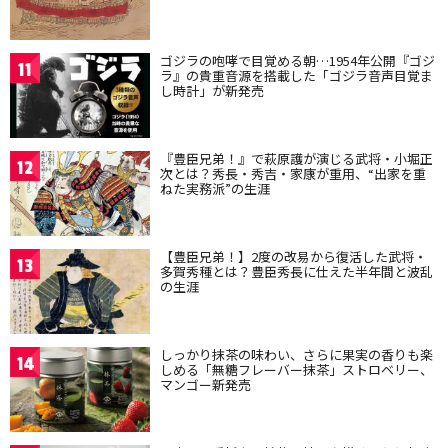
ゴジラの咆哮で目覚める朝…1954年公開『ゴジ
11
ラ』の貴重音源を搭載した「ゴジラ音声目覚ま
し時計」が新発売
『豊臣兄弟！』で萩原護が演じる武将・小堀正
12
次とは？秀長・秀吉・家康が重用、“出家を重
ねた実務派”の生涯
【豊臣兄弟！】2度の改易から復活した武将・
13
多賀秀種とは？豊臣秀長に仕えた半年間と波乱
の生涯
しっかり抹茶の味わい、さらに果実の香りも楽
14
しめる「無糖フレーバー抹茶」ストロベリー、
マンゴー新発売