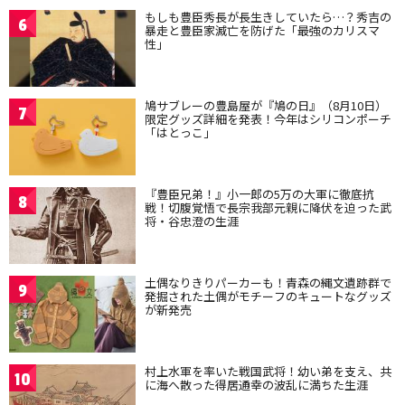
もしも豊臣秀長が長生きしていたら…？秀吉の
6
暴走と豊臣家滅亡を防げた「最強のカリスマ
性」
鳩サブレーの豊島屋が『鳩の日』（8月10日）
7
限定グッズ詳細を発表！今年はシリコンポーチ
「はとっこ」
『豊臣兄弟！』小一郎の5万の大軍に徹底抗
8
戦！切腹覚悟で長宗我部元親に降伏を迫った武
将・谷忠澄の生涯
土偶なりきりパーカーも！青森の縄文遺跡群で
9
発掘された土偶がモチーフのキュートなグッズ
が新発売
村上水軍を率いた戦国武将！幼い弟を支え、共
10
に海へ散った得居通幸の波乱に満ちた生涯