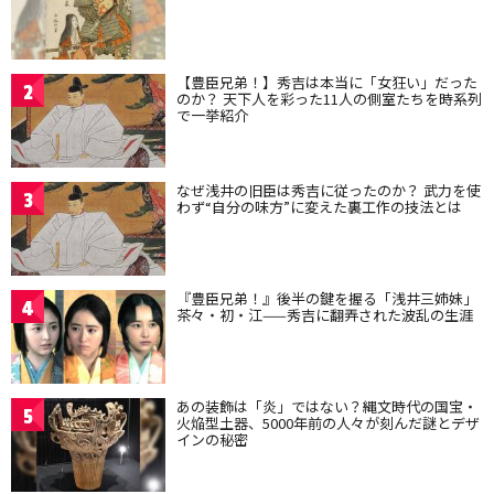
【豊臣兄弟！】秀吉は本当に「女狂い」だった
2
のか？ 天下人を彩った11人の側室たちを時系列
で一挙紹介
なぜ浅井の旧臣は秀吉に従ったのか？ 武力を使
3
わず“自分の味方”に変えた裏工作の技法とは
『豊臣兄弟！』後半の鍵を握る「浅井三姉妹」
4
茶々・初・江——秀吉に翻弄された波乱の生涯
あの装飾は「炎」ではない？縄文時代の国宝・
5
火焔型土器、5000年前の人々が刻んだ謎とデザ
インの秘密