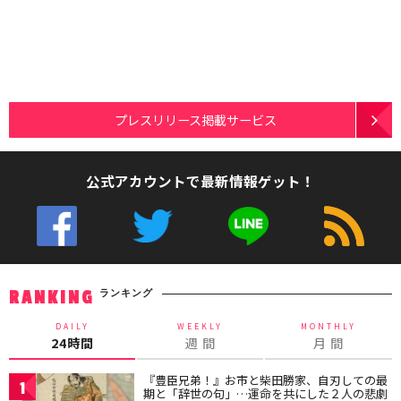
プレスリリース掲載サービス
公式アカウントで最新情報ゲット！
ランキング
RANKING
DAILY
WEEKLY
MONTHLY
24時間
週 間
月 間
『豊臣兄弟！』お市と柴田勝家、自刃しての最
1
期と「辞世の句」…運命を共にした２人の悲劇