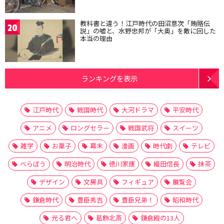
教科書と違う！江戸時代の田沼意次「賄賂伝
20
説」の嘘と、水野忠邦が「大奥」を敵に回した
本当の理由
ランキングを表示
江戸時代
戦国時代
大河ドラマ
平安時代
アニメ
ロングセラー
戦国武将
スイーツ
雑学
お菓子
幕末
漫画
時代劇
テレビ
べらぼう
明治時代
徳川家康
織田信長
抹茶
デザイン
文房具
フィギュア
展覧会
鎌倉時代
豊臣秀吉
豊臣兄弟！
昭和時代
光る君へ
葛飾北斎
鎌倉殿の13人