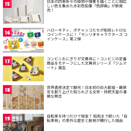
日本の四季折々の植物や情景を描くことに相応
15
しい色を集めた水彩色鉛筆『色辞典』が新発
売！
ハローキティ、ポチャッコたちが昭和レトロな
16
コインケースに！「サンリオキャラクターズ コ
インケース」第２弾
コンビニおにぎりが文房具に！コンビニの定番
17
商品をモチーフにした文房具シリーズ『ジムマ
ート』誕生
世界遺産決定で脚光！日本初の巨大都城・藤原
18
京を創り上げた知られざる女帝・持統天皇の凄
絶な執念
自転車を持つだけで税金？ 昭和まで続いた「自
19
転車税」の意外な歴史と脱税が横行した理由