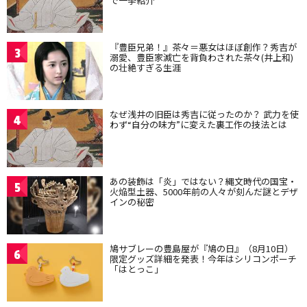
で一挙紹介
『豊臣兄弟！』茶々＝悪女はほぼ創作？秀吉が
3
溺愛、豊臣家滅亡を背負わされた茶々(井上和)
の壮絶すぎる生涯
なぜ浅井の旧臣は秀吉に従ったのか？ 武力を使
4
わず“自分の味方”に変えた裏工作の技法とは
あの装飾は「炎」ではない？縄文時代の国宝・
5
火焔型土器、5000年前の人々が刻んだ謎とデザ
インの秘密
鳩サブレーの豊島屋が『鳩の日』（8月10日）
6
限定グッズ詳細を発表！今年はシリコンポーチ
「はとっこ」