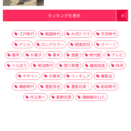
ランキングを表示
江戸時代
戦国時代
大河ドラマ
平安時代
アニメ
ロングセラー
戦国武将
スイーツ
雑学
お菓子
幕末
漫画
時代劇
テレビ
べらぼう
明治時代
徳川家康
織田信長
抹茶
デザイン
文房具
フィギュア
展覧会
鎌倉時代
豊臣秀吉
豊臣兄弟！
昭和時代
光る君へ
葛飾北斎
鎌倉殿の13人