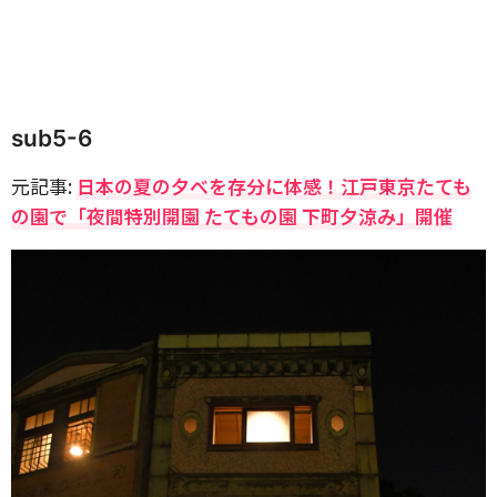
sub5-6
元記事:
日本の夏の夕べを存分に体感！江戸東京たても
の園で「夜間特別開園 たてもの園 下町夕涼み」開催