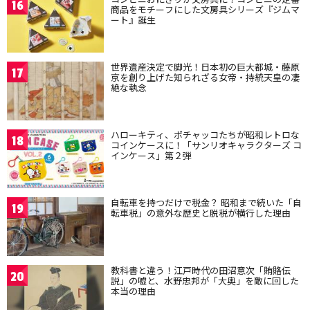
16
商品をモチーフにした文房具シリーズ『ジムマ
ート』誕生
世界遺産決定で脚光！日本初の巨大都城・藤原
17
京を創り上げた知られざる女帝・持統天皇の凄
絶な執念
ハローキティ、ポチャッコたちが昭和レトロな
18
コインケースに！「サンリオキャラクターズ コ
インケース」第２弾
自転車を持つだけで税金？ 昭和まで続いた「自
19
転車税」の意外な歴史と脱税が横行した理由
教科書と違う！江戸時代の田沼意次「賄賂伝
20
説」の嘘と、水野忠邦が「大奥」を敵に回した
本当の理由