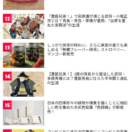
『豊臣兄弟！』で萩原護が演じる武将・小堀正
12
次とは？秀長・秀吉・家康が重用、“出家を重
ねた実務派”の生涯
しっかり抹茶の味わい、さらに果実の香りも楽
13
しめる「無糖フレーバー抹茶」ストロベリー、
マンゴー新発売
【豊臣兄弟！】2度の改易から復活した武将・
14
多賀秀種とは？豊臣秀長に仕えた半年間と波乱
の生涯
日本の四季折々の植物や情景を描くことに相応
15
しい色を集めた水彩色鉛筆『色辞典』が新発
売！
コンビニおにぎりが文房具に！コンビニの定番