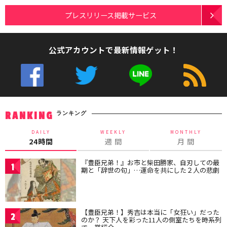
プレスリリース掲載サービス
公式アカウントで最新情報ゲット！
ランキング
RANKING
DAILY
WEEKLY
MONTHLY
24時間
週 間
月 間
『豊臣兄弟！』お市と柴田勝家、自刃しての最
1
期と「辞世の句」…運命を共にした２人の悲劇
【豊臣兄弟！】秀吉は本当に「女狂い」だった
2
のか？ 天下人を彩った11人の側室たちを時系列