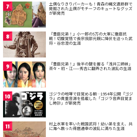
土偶なりきりパーカーも！青森の縄文遺跡群で
7
発掘された土偶がモチーフのキュートなグッズ
が新発売
『豊臣兄弟！』小一郎の5万の大軍に徹底抗
8
戦！切腹覚悟で長宗我部元親に降伏を迫った武
将・谷忠澄の生涯
『豊臣兄弟！』後半の鍵を握る「浅井三姉妹」
9
茶々・初・江——秀吉に翻弄された波乱の生涯
ゴジラの咆哮で目覚める朝…1954年公開『ゴジ
10
ラ』の貴重音源を搭載した「ゴジラ音声目覚ま
し時計」が新発売
村上水軍を率いた戦国武将！幼い弟を支え、共
11
に海へ散った得居通幸の波乱に満ちた生涯