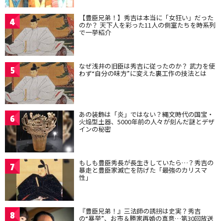
【豊臣兄弟！】秀吉は本当に「女狂い」だった
4
のか？ 天下人を彩った11人の側室たちを時系列
で一挙紹介
なぜ浅井の旧臣は秀吉に従ったのか？ 武力を使
5
わず“自分の味方”に変えた裏工作の技法とは
あの装飾は「炎」ではない？縄文時代の国宝・
6
火焔型土器、5000年前の人々が刻んだ謎とデザ
インの秘密
もしも豊臣秀長が長生きしていたら…？秀吉の
7
暴走と豊臣家滅亡を防げた「最強のカリスマ
性」
『豊臣兄弟！』三法師の誘拐は史実？秀吉
8
の“暴挙”、お市＆勝家再婚の真意…第30回放送