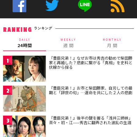
ランキング
RANKING
DAILY
WEEKLY
MONTHLY
24時間
週 間
月 間
『豊臣兄弟！』なぜお市は秀吉の勧めで柴田勝
1
家と再婚した？悲劇に繋がる「真相」を史料と
伏線から探る
『豊臣兄弟！』お市と柴田勝家、自刃しての最
2
期と「辞世の句」…運命を共にした２人の悲劇
『豊臣兄弟！』後半の鍵を握る「浅井三姉妹」
3
茶々・初・江——秀吉に翻弄された波乱の生涯