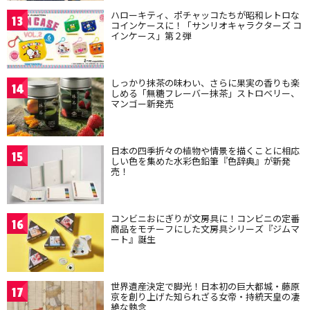
ハローキティ、ポチャッコたちが昭和レトロな
13
コインケースに！「サンリオキャラクターズ コ
インケース」第２弾
しっかり抹茶の味わい、さらに果実の香りも楽
14
しめる「無糖フレーバー抹茶」ストロベリー、
マンゴー新発売
日本の四季折々の植物や情景を描くことに相応
15
しい色を集めた水彩色鉛筆『色辞典』が新発
売！
コンビニおにぎりが文房具に！コンビニの定番
16
商品をモチーフにした文房具シリーズ『ジムマ
ート』誕生
世界遺産決定で脚光！日本初の巨大都城・藤原
17
京を創り上げた知られざる女帝・持統天皇の凄
絶な執念