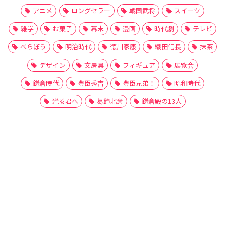
アニメ
ロングセラー
戦国武将
スイーツ
雑学
お菓子
幕末
漫画
時代劇
テレビ
べらぼう
明治時代
徳川家康
織田信長
抹茶
デザイン
文房具
フィギュア
展覧会
鎌倉時代
豊臣秀吉
豊臣兄弟！
昭和時代
光る君へ
葛飾北斎
鎌倉殿の13人