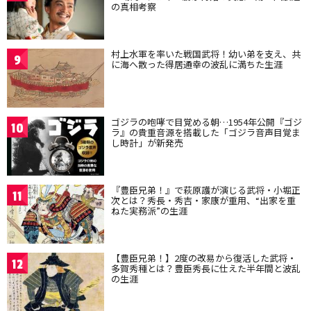
の真相考察
村上水軍を率いた戦国武将！幼い弟を支え、共
9
に海へ散った得居通幸の波乱に満ちた生涯
ゴジラの咆哮で目覚める朝…1954年公開『ゴジ
10
ラ』の貴重音源を搭載した「ゴジラ音声目覚ま
し時計」が新発売
『豊臣兄弟！』で萩原護が演じる武将・小堀正
11
次とは？秀長・秀吉・家康が重用、“出家を重
ねた実務派”の生涯
【豊臣兄弟！】2度の改易から復活した武将・
12
多賀秀種とは？豊臣秀長に仕えた半年間と波乱
の生涯