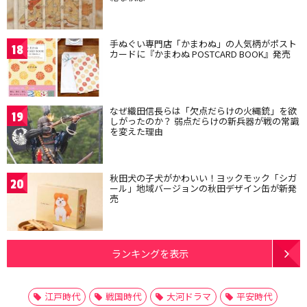
手ぬぐい専門店「かまわぬ」の人気柄がポスト
18
カードに『かまわぬ POSTCARD BOOK』発売
なぜ織田信長らは「欠点だらけの火縄銃」を欲
19
しがったのか？ 弱点だらけの新兵器が戦の常識
を変えた理由
秋田犬の子犬がかわいい！ヨックモック「シガ
20
ール」地域バージョンの秋田デザイン缶が新発
売
ランキングを表示
江戸時代
戦国時代
大河ドラマ
平安時代