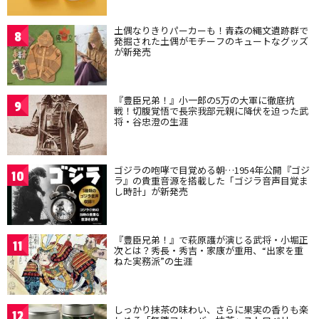
土偶なりきりパーカーも！青森の縄文遺跡群で
8
発掘された土偶がモチーフのキュートなグッズ
が新発売
『豊臣兄弟！』小一郎の5万の大軍に徹底抗
9
戦！切腹覚悟で長宗我部元親に降伏を迫った武
将・谷忠澄の生涯
ゴジラの咆哮で目覚める朝…1954年公開『ゴジ
10
ラ』の貴重音源を搭載した「ゴジラ音声目覚ま
し時計」が新発売
『豊臣兄弟！』で萩原護が演じる武将・小堀正
11
次とは？秀長・秀吉・家康が重用、“出家を重
ねた実務派”の生涯
しっかり抹茶の味わい、さらに果実の香りも楽
12