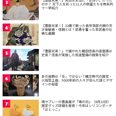
【豊臣兄弟！】秀吉は本当に「女狂い」だった
3
のか？ 天下人を彩った11人の側室たちを時系列
で一挙紹介
【豊臣兄弟！】22歳で散った長宗我部元親の天
4
才後継者・信親とは？武勇を奮った若武者の壮
絶な最期
『豊臣兄弟！』で描かれた織田信長の道普請は
5
史実？信長が実施した街道整備の施策を紹介
あの装飾は「炎」ではない？縄文時代の国宝・
6
火焔型土器、5000年前の人々が刻んだ謎とデザ
インの秘密
鳩サブレーの豊島屋が『鳩の日』（8月10日）
7
限定グッズ詳細を発表！今年はシリコンポーチ
「はとっこ」