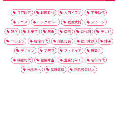
江戸時代
戦国時代
大河ドラマ
平安時代
アニメ
ロングセラー
戦国武将
スイーツ
雑学
お菓子
幕末
漫画
時代劇
テレビ
べらぼう
明治時代
織田信長
徳川家康
抹茶
デザイン
文房具
フィギュア
展覧会
鎌倉時代
豊臣秀吉
豊臣兄弟！
昭和時代
光る君へ
葛飾北斎
鎌倉殿の13人