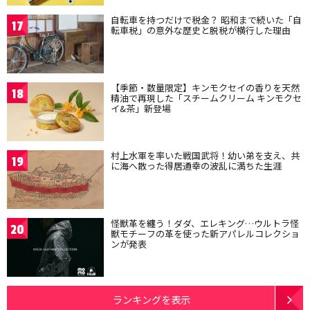
自転車を持つだけで税金？ 昭和まで続いた「自
17
転車税」の意外な歴史と脱税が横行した理由
【季節・数量限定】キンモクセイの香りを天然
18
精油で再現した「スチームクリーム キンモクセ
イ&茶」新登場
村上水軍を率いた戦国武将！幼い弟を支え、共
19
に海へ散った得居通幸の波乱に満ちた生涯
怪獣革を纏う！ダダ、エレキング…ウルトラ怪
20
獣モチーフの革を使った新アパレルコレクショ
ンが発表
ランキングを表示