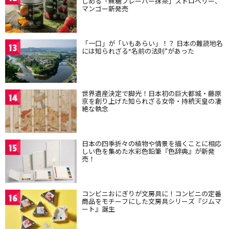
しめる「無糖フレーバー抹茶」ストロベリー、
マンゴー新発売
「一口」が「いもあらい」！？ 日本の難読地名
13
には知られざる“名前の法則”があった
世界遺産決定で脚光！日本初の巨大都城・藤原
14
京を創り上げた知られざる女帝・持統天皇の凄
絶な執念
日本の四季折々の植物や情景を描くことに相応
15
しい色を集めた水彩色鉛筆『色辞典』が新発
売！
コンビニおにぎりが文房具に！コンビニの定番
16
商品をモチーフにした文房具シリーズ『ジムマ
ート』誕生