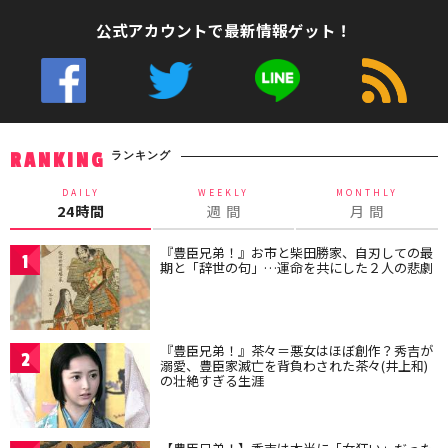
公式アカウントで最新情報ゲット！
ランキング
RANKING
DAILY
WEEKLY
MONTHLY
24時間
週 間
月 間
『豊臣兄弟！』お市と柴田勝家、自刃しての最
1
期と「辞世の句」…運命を共にした２人の悲劇
『豊臣兄弟！』茶々＝悪女はほぼ創作？秀吉が
2
溺愛、豊臣家滅亡を背負わされた茶々(井上和)
の壮絶すぎる生涯