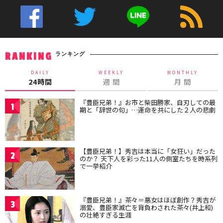
ランキング
RANKING
DAILY
WEEKLY
MONTHLY
24時間
週 間
月 間
『豊臣兄弟！』お市と柴田勝家、自刃しての最
1
期と「辞世の句」…運命を共にした２人の悲劇
【豊臣兄弟！】秀吉は本当に「女狂い」だった
2
のか？ 天下人を彩った11人の側室たちを時系列
で一挙紹介
『豊臣兄弟！』茶々＝悪女はほぼ創作？秀吉が
3
溺愛、豊臣家滅亡を背負わされた茶々(井上和)
の壮絶すぎる生涯