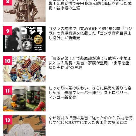
8
戦！切腹覚悟で長宗我部元親に降伏を迫った武
将・谷忠澄の生涯
ゴジラの咆哮で目覚める朝…1954年公開『ゴジ
9
ラ』の貴重音源を搭載した「ゴジラ音声目覚ま
し時計」が新発売
『豊臣兄弟！』で萩原護が演じる武将・小堀正
10
次とは？秀長・秀吉・家康が重用、“出家を重
ねた実務派”の生涯
しっかり抹茶の味わい、さらに果実の香りも楽
11
しめる「無糖フレーバー抹茶」ストロベリー、
マンゴー新発売
なぜ浅井の旧臣は秀吉に従ったのか？ 武力を使
12
わず“自分の味方”に変えた裏工作の技法とは