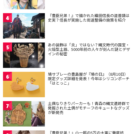
『豊臣兄弟！』で描かれた織田信長の道普請は
4
史実？信長が実施した街道整備の施策を紹介
あの装飾は「炎」ではない？縄文時代の国宝・
5
火焔型土器、5000年前の人々が刻んだ謎とデザ
インの秘密
鳩サブレーの豊島屋が『鳩の日』（8月10日）
6
限定グッズ詳細を発表！今年はシリコンポーチ
「はとっこ」
土偶なりきりパーカーも！青森の縄文遺跡群で
7
発掘された土偶がモチーフのキュートなグッズ
が新発売
『豊臣兄弟！』小一郎の5万の大軍に徹底抗