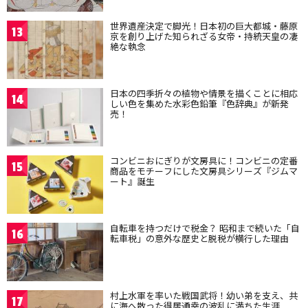
世界遺産決定で脚光！日本初の巨大都城・藤原
13
京を創り上げた知られざる女帝・持統天皇の凄
絶な執念
日本の四季折々の植物や情景を描くことに相応
14
しい色を集めた水彩色鉛筆『色辞典』が新発
売！
コンビニおにぎりが文房具に！コンビニの定番
15
商品をモチーフにした文房具シリーズ『ジムマ
ート』誕生
自転車を持つだけで税金？ 昭和まで続いた「自
16
転車税」の意外な歴史と脱税が横行した理由
村上水軍を率いた戦国武将！幼い弟を支え、共
17
に海へ散った得居通幸の波乱に満ちた生涯