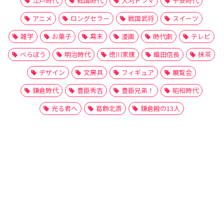
江戸時代
戦国時代
大河ドラマ
平安時代
アニメ
ロングセラー
戦国武将
スイーツ
雑学
お菓子
幕末
漫画
時代劇
テレビ
べらぼう
明治時代
徳川家康
織田信長
抹茶
デザイン
文房具
フィギュア
展覧会
鎌倉時代
豊臣秀吉
豊臣兄弟！
昭和時代
光る君へ
葛飾北斎
鎌倉殿の13人