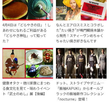
4月4日は「どらやきの日」！し
なんとエアロスミスとコラボし
あわせになれるご利益がある
た”たい焼き”が鳴門鯛焼本舗か
「どらやき神社」って知って
ら発売！スティーヴンめちゃく
た？
ちゃたい焼き好きなんです
健康オタク・徳川家康にまつわ
ドット、ストライプやデニム…
る食文化を見て・味わうイベン
「振袖KAPUKI」からオールブ
ト「武士のめし」展【後編】
ラックの振袖新作コレクション
「nocturne」登場！