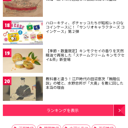
ハローキティ、ポチャッコたちが昭和レトロな
18
コインケースに！「サンリオキャラクターズ コ
インケース」第２弾
【季節・数量限定】キンモクセイの香りを天然
19
精油で再現した「スチームクリーム キンモクセ
イ&茶」新登場
教科書と違う！江戸時代の田沼意次「賄賂伝
20
説」の嘘と、水野忠邦が「大奥」を敵に回した
本当の理由
ランキングを表示