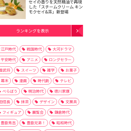
セイの香りを天然精油で再現
した「スチームクリーム キン
モクセイ&茶」新登場
ランキングを表示
江戸時代
戦国時代
大河ドラマ
平安時代
アニメ
ロングセラー
国武将
スイーツ
雑学
お菓子
幕末
漫画
時代劇
テレビ
べらぼう
明治時代
徳川家康
田信長
抹茶
デザイン
文房具
フィギュア
展覧会
鎌倉時代
豊臣秀吉
豊臣兄弟！
昭和時代