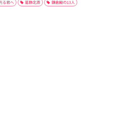
光る君へ
葛飾北斎
鎌倉殿の13人