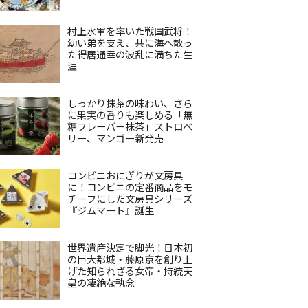
村上水軍を率いた戦国武将！
幼い弟を支え、共に海へ散っ
た得居通幸の波乱に満ちた生
涯
しっかり抹茶の味わい、さら
に果実の香りも楽しめる「無
糖フレーバー抹茶」ストロベ
リー、マンゴー新発売
コンビニおにぎりが文房具
に！コンビニの定番商品をモ
チーフにした文房具シリーズ
『ジムマート』誕生
世界遺産決定で脚光！日本初
の巨大都城・藤原京を創り上
げた知られざる女帝・持統天
皇の凄絶な執念