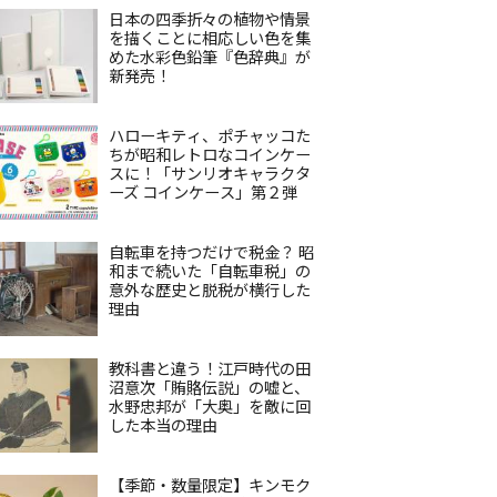
日本の四季折々の植物や情景
を描くことに相応しい色を集
めた水彩色鉛筆『色辞典』が
新発売！
ハローキティ、ポチャッコた
ちが昭和レトロなコインケー
スに！「サンリオキャラクタ
ーズ コインケース」第２弾
自転車を持つだけで税金？ 昭
和まで続いた「自転車税」の
意外な歴史と脱税が横行した
理由
教科書と違う！江戸時代の田
沼意次「賄賂伝説」の嘘と、
水野忠邦が「大奥」を敵に回
した本当の理由
【季節・数量限定】キンモク