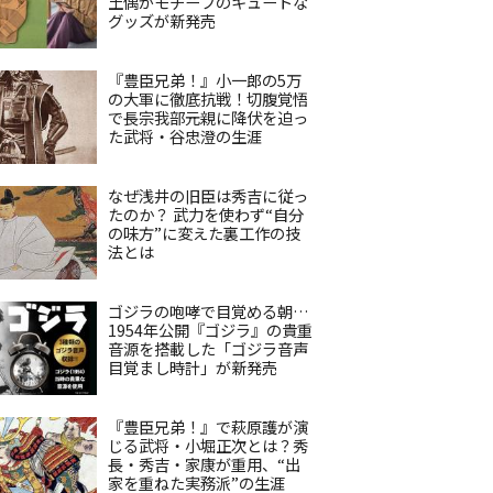
土偶がモチーフのキュートな
グッズが新発売
『豊臣兄弟！』小一郎の5万
の大軍に徹底抗戦！切腹覚悟
で長宗我部元親に降伏を迫っ
た武将・谷忠澄の生涯
なぜ浅井の旧臣は秀吉に従っ
たのか？ 武力を使わず“自分
の味方”に変えた裏工作の技
法とは
ゴジラの咆哮で目覚める朝…
1954年公開『ゴジラ』の貴重
音源を搭載した「ゴジラ音声
目覚まし時計」が新発売
『豊臣兄弟！』で萩原護が演
じる武将・小堀正次とは？秀
長・秀吉・家康が重用、“出
家を重ねた実務派”の生涯