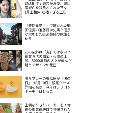
ほぼ創作？秀吉が溺愛、豊臣
家滅亡を背負わされた茶々
(井上和)の壮絶すぎる生涯
『豊臣兄弟！』で描かれた織
田信長の道普請は史実？信長
が実施した街道整備の施策を
紹介
あの装飾は「炎」ではない？
縄文時代の国宝・火焔型土
器、5000年前の人々が刻んだ
謎とデザインの秘密
鳩サブレーの豊島屋が『鳩の
日』（8月10日）限定グッズ
詳細を発表！今年はシリコン
ポーチ「はとっこ」
土偶なりきりパーカーも！青
森の縄文遺跡群で発掘された