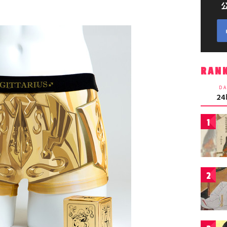
RAN
DA
2
1
2