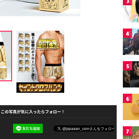
3
4
5
6
この写真が気に入ったらフォロー！
7