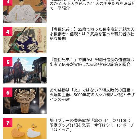
3
のか？ 天下人を彩った11人の側室たちを時系列
で一挙紹介
【豊臣兄弟！】22歳で散った長宗我部元親の天
4
才後継者・信親とは？武勇を奮った若武者の壮
絶な最期
『豊臣兄弟！』で描かれた織田信長の道普請は
5
史実？信長が実施した街道整備の施策を紹介
あの装飾は「炎」ではない？縄文時代の国宝・
6
火焔型土器、5000年前の人々が刻んだ謎とデザ
インの秘密
鳩サブレーの豊島屋が『鳩の日』（8月10日）
7
限定グッズ詳細を発表！今年はシリコンポーチ
「はとっこ」