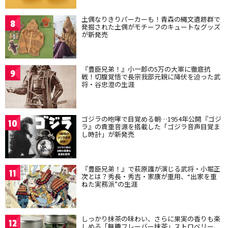
土偶なりきりパーカーも！青森の縄文遺跡群で
8
発掘された土偶がモチーフのキュートなグッズ
が新発売
『豊臣兄弟！』小一郎の5万の大軍に徹底抗
9
戦！切腹覚悟で長宗我部元親に降伏を迫った武
将・谷忠澄の生涯
ゴジラの咆哮で目覚める朝…1954年公開『ゴジ
10
ラ』の貴重音源を搭載した「ゴジラ音声目覚ま
し時計」が新発売
『豊臣兄弟！』で萩原護が演じる武将・小堀正
11
次とは？秀長・秀吉・家康が重用、“出家を重
ねた実務派”の生涯
しっかり抹茶の味わい、さらに果実の香りも楽
12
しめる「無糖フレーバー抹茶」ストロベリー、