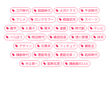
江戸時代
戦国時代
大河ドラマ
平安時代
アニメ
ロングセラー
戦国武将
スイーツ
雑学
お菓子
幕末
漫画
時代劇
テレビ
べらぼう
明治時代
織田信長
徳川家康
抹茶
デザイン
文房具
フィギュア
展覧会
鎌倉時代
豊臣秀吉
豊臣兄弟！
昭和時代
光る君へ
葛飾北斎
鎌倉殿の13人