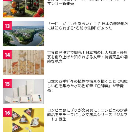
マンゴー新発売
「一口」が「いもあらい」！？ 日本の難読地名
13
には知られざる“名前の法則”があった
世界遺産決定で脚光！日本初の巨大都城・藤原
14
京を創り上げた知られざる女帝・持統天皇の凄
絶な執念
日本の四季折々の植物や情景を描くことに相応
15
しい色を集めた水彩色鉛筆『色辞典』が新発
売！
コンビニおにぎりが文房具に！コンビニの定番
16
商品をモチーフにした文房具シリーズ『ジムマ
ート』誕生