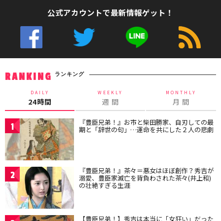
公式アカウントで最新情報ゲット！
ランキング
RANKING
DAILY
WEEKLY
MONTHLY
24時間
週 間
月 間
『豊臣兄弟！』お市と柴田勝家、自刃しての最
1
期と「辞世の句」…運命を共にした２人の悲劇
『豊臣兄弟！』茶々＝悪女はほぼ創作？秀吉が
2
溺愛、豊臣家滅亡を背負わされた茶々(井上和)
の壮絶すぎる生涯
【豊臣兄弟！】秀吉は本当に「女狂い」だった