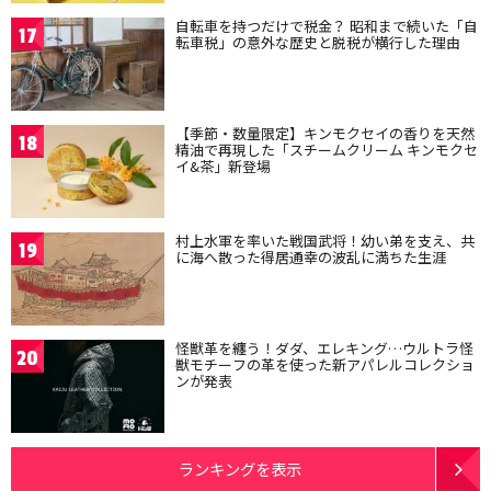
自転車を持つだけで税金？ 昭和まで続いた「自
17
転車税」の意外な歴史と脱税が横行した理由
【季節・数量限定】キンモクセイの香りを天然
18
精油で再現した「スチームクリーム キンモクセ
イ&茶」新登場
村上水軍を率いた戦国武将！幼い弟を支え、共
19
に海へ散った得居通幸の波乱に満ちた生涯
怪獣革を纏う！ダダ、エレキング…ウルトラ怪
20
獣モチーフの革を使った新アパレルコレクショ
ンが発表
ランキングを表示