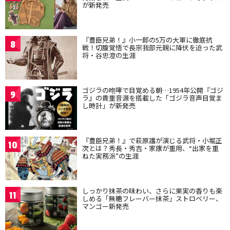
が新発売
『豊臣兄弟！』小一郎の5万の大軍に徹底抗
8
戦！切腹覚悟で長宗我部元親に降伏を迫った武
将・谷忠澄の生涯
ゴジラの咆哮で目覚める朝…1954年公開『ゴジ
9
ラ』の貴重音源を搭載した「ゴジラ音声目覚ま
し時計」が新発売
『豊臣兄弟！』で萩原護が演じる武将・小堀正
10
次とは？秀長・秀吉・家康が重用、“出家を重
ねた実務派”の生涯
しっかり抹茶の味わい、さらに果実の香りも楽
11
しめる「無糖フレーバー抹茶」ストロベリー、
マンゴー新発売