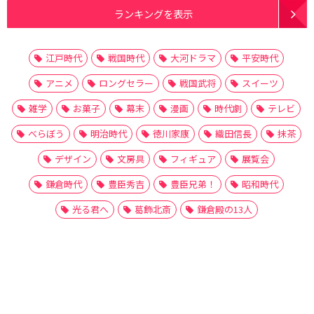
ランキングを表示
江戸時代
戦国時代
大河ドラマ
平安時代
アニメ
ロングセラー
戦国武将
スイーツ
雑学
お菓子
幕末
漫画
時代劇
テレビ
べらぼう
明治時代
徳川家康
織田信長
抹茶
デザイン
文房具
フィギュア
展覧会
鎌倉時代
豊臣秀吉
豊臣兄弟！
昭和時代
光る君へ
葛飾北斎
鎌倉殿の13人