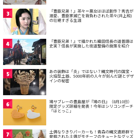
『豊臣兄弟！』茶々＝悪女はほぼ創作？秀吉が
3
溺愛、豊臣家滅亡を背負わされた茶々(井上和)
の壮絶すぎる生涯
『豊臣兄弟！』で描かれた織田信長の道普請は
4
史実？信長が実施した街道整備の施策を紹介
あの装飾は「炎」ではない？縄文時代の国宝・
5
火焔型土器、5000年前の人々が刻んだ謎とデザ
インの秘密
鳩サブレーの豊島屋が『鳩の日』（8月10日）
6
限定グッズ詳細を発表！今年はシリコンポーチ
「はとっこ」
土偶なりきりパーカーも！青森の縄文遺跡群で
7
発掘された土偶がモチーフのキュートなグッズ