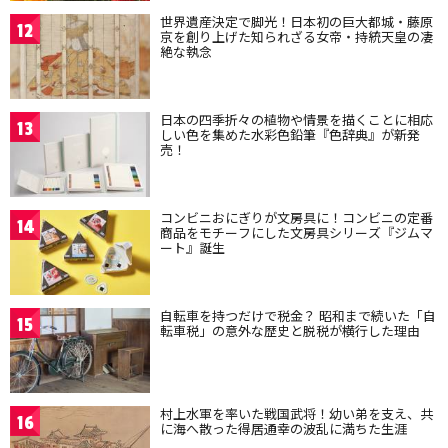
世界遺産決定で脚光！日本初の巨大都城・藤原
12
京を創り上げた知られざる女帝・持統天皇の凄
絶な執念
日本の四季折々の植物や情景を描くことに相応
13
しい色を集めた水彩色鉛筆『色辞典』が新発
売！
コンビニおにぎりが文房具に！コンビニの定番
14
商品をモチーフにした文房具シリーズ『ジムマ
ート』誕生
自転車を持つだけで税金？ 昭和まで続いた「自
15
転車税」の意外な歴史と脱税が横行した理由
村上水軍を率いた戦国武将！幼い弟を支え、共
16
に海へ散った得居通幸の波乱に満ちた生涯