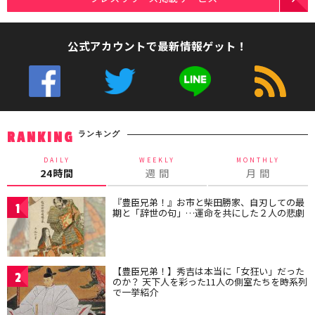
公式アカウントで最新情報ゲット！
ランキング
RANKING
DAILY
WEEKLY
MONTHLY
24時間
週 間
月 間
『豊臣兄弟！』お市と柴田勝家、自刃しての最
1
期と「辞世の句」…運命を共にした２人の悲劇
【豊臣兄弟！】秀吉は本当に「女狂い」だった
2
のか？ 天下人を彩った11人の側室たちを時系列
で一挙紹介