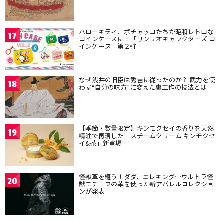
ハローキティ、ポチャッコたちが昭和レトロな
17
コインケースに！「サンリオキャラクターズ コ
インケース」第２弾
なぜ浅井の旧臣は秀吉に従ったのか？ 武力を使
18
わず“自分の味方”に変えた裏工作の技法とは
【季節・数量限定】キンモクセイの香りを天然
19
精油で再現した「スチームクリーム キンモクセ
イ&茶」新登場
怪獣革を纏う！ダダ、エレキング…ウルトラ怪
20
獣モチーフの革を使った新アパレルコレクショ
ンが発表