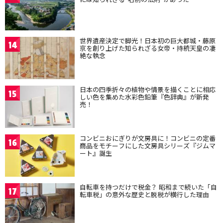
世界遺産決定で脚光！日本初の巨大都城・藤原
14
京を創り上げた知られざる女帝・持統天皇の凄
絶な執念
日本の四季折々の植物や情景を描くことに相応
15
しい色を集めた水彩色鉛筆『色辞典』が新発
売！
コンビニおにぎりが文房具に！コンビニの定番
16
商品をモチーフにした文房具シリーズ『ジムマ
ート』誕生
自転車を持つだけで税金？ 昭和まで続いた「自
17
転車税」の意外な歴史と脱税が横行した理由