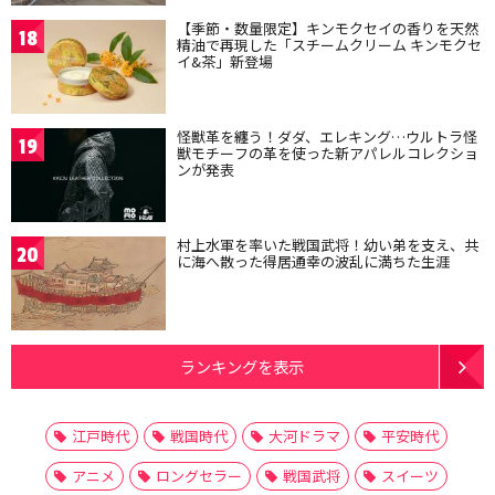
【季節・数量限定】キンモクセイの香りを天然
18
精油で再現した「スチームクリーム キンモクセ
イ&茶」新登場
怪獣革を纏う！ダダ、エレキング…ウルトラ怪
19
獣モチーフの革を使った新アパレルコレクショ
ンが発表
村上水軍を率いた戦国武将！幼い弟を支え、共
20
に海へ散った得居通幸の波乱に満ちた生涯
ランキングを表示
江戸時代
戦国時代
大河ドラマ
平安時代
アニメ
ロングセラー
戦国武将
スイーツ