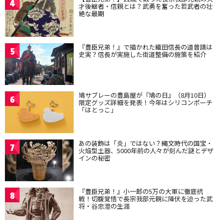
4
才後継者・信親とは？武勇を奮った若武者の壮
絶な最期
『豊臣兄弟！』で描かれた織田信長の道普請は
5
史実？信長が実施した街道整備の施策を紹介
鳩サブレーの豊島屋が『鳩の日』（8月10日）
6
限定グッズ詳細を発表！今年はシリコンポーチ
「はとっこ」
あの装飾は「炎」ではない？縄文時代の国宝・
7
火焔型土器、5000年前の人々が刻んだ謎とデザ
インの秘密
『豊臣兄弟！』小一郎の5万の大軍に徹底抗
8
戦！切腹覚悟で長宗我部元親に降伏を迫った武
将・谷忠澄の生涯