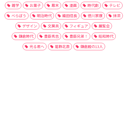
雑学
お菓子
幕末
漫画
時代劇
テレビ
べらぼう
明治時代
織田信長
徳川家康
抹茶
デザイン
文房具
フィギュア
展覧会
鎌倉時代
豊臣秀吉
豊臣兄弟！
昭和時代
光る君へ
葛飾北斎
鎌倉殿の13人