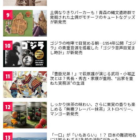
土偶なりきりパーカーも！青森の縄文遺跡群で
9
発掘された土偶がモチーフのキュートなグッズ
が新発売
ゴジラの咆哮で目覚める朝…1954年公開『ゴジ
10
ラ』の貴重音源を搭載した「ゴジラ音声目覚ま
し時計」が新発売
『豊臣兄弟！』で萩原護が演じる武将・小堀正
11
次とは？秀長・秀吉・家康が重用、“出家を重
ねた実務派”の生涯
しっかり抹茶の味わい、さらに果実の香りも楽
12
しめる「無糖フレーバー抹茶」ストロベリー、
マンゴー新発売
「一口」が「いもあらい」！？ 日本の難読地名
13
には知られざる“名前の法則”があった