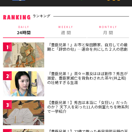
ランキング
RANKING
DAILY
WEEKLY
MONTHLY
24時間
週 間
月 間
『豊臣兄弟！』お市と柴田勝家、自刃しての最
1
期と「辞世の句」…運命を共にした２人の悲劇
『豊臣兄弟！』茶々＝悪女はほぼ創作？秀吉が
2
溺愛、豊臣家滅亡を背負わされた茶々(井上和)
の壮絶すぎる生涯
【豊臣兄弟！】秀吉は本当に「女狂い」だった
3
のか？ 天下人を彩った11人の側室たちを時系列
で一挙紹介
【豊臣兄弟！】22歳で散った長宗我部元親の天