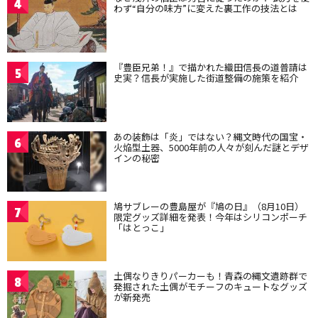
4
わず“自分の味方”に変えた裏工作の技法とは
『豊臣兄弟！』で描かれた織田信長の道普請は
5
史実？信長が実施した街道整備の施策を紹介
あの装飾は「炎」ではない？縄文時代の国宝・
6
火焔型土器、5000年前の人々が刻んだ謎とデザ
インの秘密
鳩サブレーの豊島屋が『鳩の日』（8月10日）
7
限定グッズ詳細を発表！今年はシリコンポーチ
「はとっこ」
土偶なりきりパーカーも！青森の縄文遺跡群で
8
発掘された土偶がモチーフのキュートなグッズ
が新発売