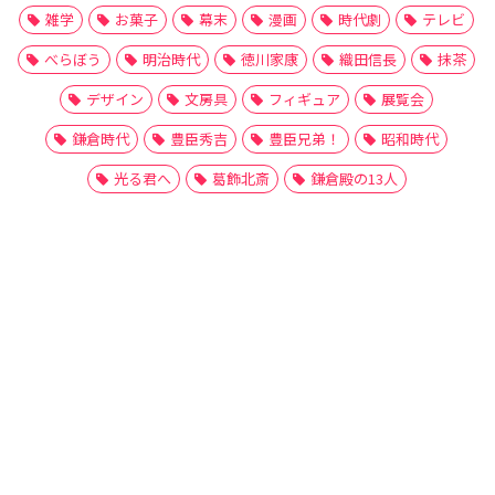
雑学
お菓子
幕末
漫画
時代劇
テレビ
べらぼう
明治時代
徳川家康
織田信長
抹茶
デザイン
文房具
フィギュア
展覧会
鎌倉時代
豊臣秀吉
豊臣兄弟！
昭和時代
光る君へ
葛飾北斎
鎌倉殿の13人