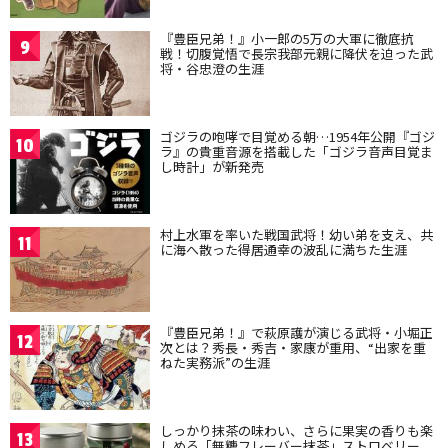
『豊臣兄弟！』小一郎の5万の大軍に徹底抗
9
戦！切腹覚悟で長宗我部元親に降伏を迫った武
将・谷忠澄の生涯
ゴジラの咆哮で目覚める朝…1954年公開『ゴジ
10
ラ』の貴重音源を搭載した「ゴジラ音声目覚ま
し時計」が新発売
村上水軍を率いた戦国武将！幼い弟を支え、共
11
に海へ散った得居通幸の波乱に満ちた生涯
『豊臣兄弟！』で萩原護が演じる武将・小堀正
12
次とは？秀長・秀吉・家康が重用、“出家を重
ねた実務派”の生涯
しっかり抹茶の味わい、さらに果実の香りも楽
13
しめる「無糖フレーバー抹茶」ストロベリー、