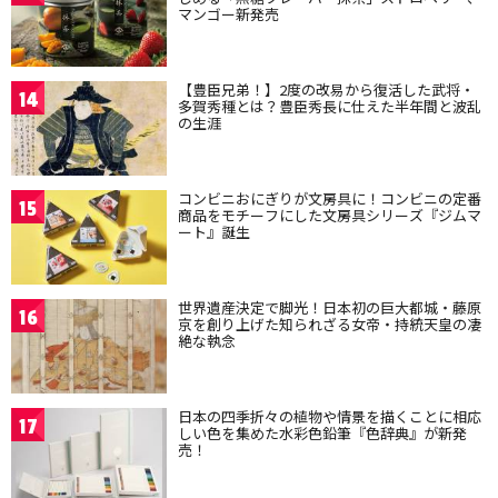
マンゴー新発売
【豊臣兄弟！】2度の改易から復活した武将・
14
多賀秀種とは？豊臣秀長に仕えた半年間と波乱
の生涯
コンビニおにぎりが文房具に！コンビニの定番
15
商品をモチーフにした文房具シリーズ『ジムマ
ート』誕生
世界遺産決定で脚光！日本初の巨大都城・藤原
16
京を創り上げた知られざる女帝・持統天皇の凄
絶な執念
日本の四季折々の植物や情景を描くことに相応
17
しい色を集めた水彩色鉛筆『色辞典』が新発
売！