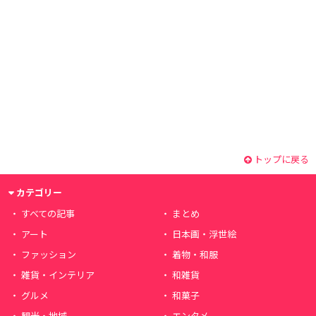
トップに戻る
カテゴリー
すべての記事
まとめ
アート
日本画・浮世絵
ファッション
着物・和服
雑貨・インテリア
和雑貨
グルメ
和菓子
観光・地域
エンタメ