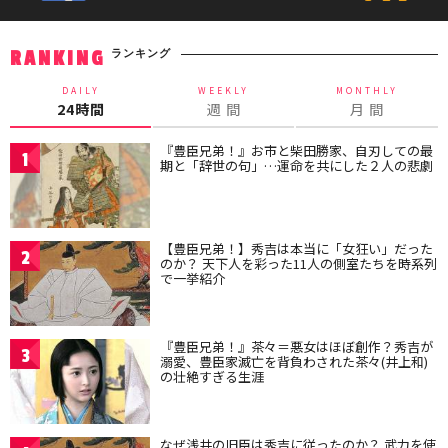
ランキング
RANKING
DAILY
WEEKLY
MONTHLY
24時間
週 間
月 間
『豊臣兄弟！』お市と柴田勝家、自刃しての最
1
期と「辞世の句」…運命を共にした２人の悲劇
【豊臣兄弟！】秀吉は本当に「女狂い」だった
2
のか？ 天下人を彩った11人の側室たちを時系列
で一挙紹介
『豊臣兄弟！』茶々＝悪女はほぼ創作？秀吉が
3
溺愛、豊臣家滅亡を背負わされた茶々(井上和)
の壮絶すぎる生涯
なぜ浅井の旧臣は秀吉に従ったのか？ 武力を使