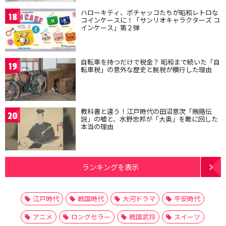
ハローキティ、ポチャッコたちが昭和レトロな
18
コインケースに！「サンリオキャラクターズ コ
インケース」第２弾
自転車を持つだけで税金？ 昭和まで続いた「自
19
転車税」の意外な歴史と脱税が横行した理由
教科書と違う！江戸時代の田沼意次「賄賂伝
20
説」の嘘と、水野忠邦が「大奥」を敵に回した
本当の理由
ランキングを表示
江戸時代
戦国時代
大河ドラマ
平安時代
アニメ
ロングセラー
戦国武将
スイーツ