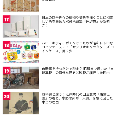
日本の四季折々の植物や情景を描くことに相応
17
しい色を集めた水彩色鉛筆『色辞典』が新発
売！
ハローキティ、ポチャッコたちが昭和レトロな
18
コインケースに！「サンリオキャラクターズ コ
インケース」第２弾
自転車を持つだけで税金？ 昭和まで続いた「自
19
転車税」の意外な歴史と脱税が横行した理由
教科書と違う！江戸時代の田沼意次「賄賂伝
20
説」の嘘と、水野忠邦が「大奥」を敵に回した
本当の理由