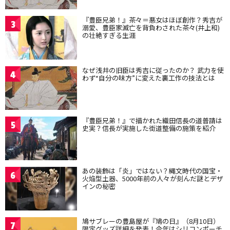
『豊臣兄弟！』茶々＝悪女はほぼ創作？秀吉が
3
溺愛、豊臣家滅亡を背負わされた茶々(井上和)
の壮絶すぎる生涯
なぜ浅井の旧臣は秀吉に従ったのか？ 武力を使
4
わず“自分の味方”に変えた裏工作の技法とは
『豊臣兄弟！』で描かれた織田信長の道普請は
5
史実？信長が実施した街道整備の施策を紹介
あの装飾は「炎」ではない？縄文時代の国宝・
6
火焔型土器、5000年前の人々が刻んだ謎とデザ
インの秘密
鳩サブレーの豊島屋が『鳩の日』（8月10日）
7
限定グッズ詳細を発表！今年はシリコンポーチ