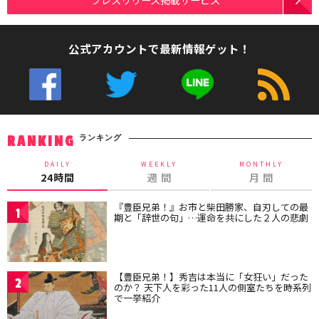
公式アカウントで最新情報ゲット！
ランキング
RANKING
DAILY
WEEKLY
MONTHLY
24時間
週 間
月 間
『豊臣兄弟！』お市と柴田勝家、自刃しての最
1
期と「辞世の句」…運命を共にした２人の悲劇
【豊臣兄弟！】秀吉は本当に「女狂い」だった
2
のか？ 天下人を彩った11人の側室たちを時系列
で一挙紹介