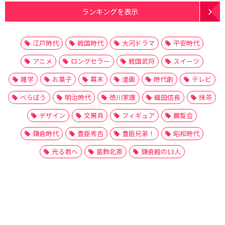
ランキングを表示
江戸時代
戦国時代
大河ドラマ
平安時代
アニメ
ロングセラー
戦国武将
スイーツ
雑学
お菓子
幕末
漫画
時代劇
テレビ
べらぼう
明治時代
徳川家康
織田信長
抹茶
デザイン
文房具
フィギュア
展覧会
鎌倉時代
豊臣秀吉
豊臣兄弟！
昭和時代
光る君へ
葛飾北斎
鎌倉殿の13人