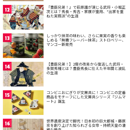
『豊臣兄弟！』で萩原護が演じる武将・小堀正
12
次とは？秀長・秀吉・家康が重用、“出家を重
ねた実務派”の生涯
しっかり抹茶の味わい、さらに果実の香りも楽
13
しめる「無糖フレーバー抹茶」ストロベリー、
マンゴー新発売
【豊臣兄弟！】2度の改易から復活した武将・
14
多賀秀種とは？豊臣秀長に仕えた半年間と波乱
の生涯
コンビニおにぎりが文房具に！コンビニの定番
15
商品をモチーフにした文房具シリーズ『ジムマ
ート』誕生
世界遺産決定で脚光！日本初の巨大都城・藤原
16
京を創り上げた知られざる女帝・持統天皇の凄
絶な執念