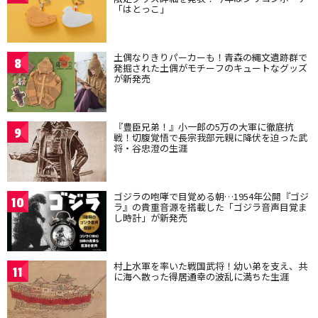
「はとっこ」
土偶なりきりパーカーも！青森の縄文遺跡群で
8
発掘された土偶がモチーフのキュートなグッズ
が新発売
『豊臣兄弟！』小一郎の5万の大軍に徹底抗
9
戦！切腹覚悟で長宗我部元親に降伏を迫った武
将・谷忠澄の生涯
ゴジラの咆哮で目覚める朝…1954年公開『ゴジ
10
ラ』の貴重音源を搭載した「ゴジラ音声目覚ま
し時計」が新発売
村上水軍を率いた戦国武将！幼い弟を支え、共
11
に海へ散った得居通幸の波乱に満ちた生涯