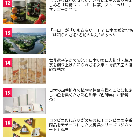
しっかり抹茶の味わい、さらに果実の香りも楽
12
しめる「無糖フレーバー抹茶」ストロベリー、
マンゴー新発売
「一口」が「いもあらい」！？ 日本の難読地名
13
には知られざる“名前の法則”があった
世界遺産決定で脚光！日本初の巨大都城・藤原
14
京を創り上げた知られざる女帝・持統天皇の凄
絶な執念
日本の四季折々の植物や情景を描くことに相応
15
しい色を集めた水彩色鉛筆『色辞典』が新発
売！
コンビニおにぎりが文房具に！コンビニの定番
16
商品をモチーフにした文房具シリーズ『ジムマ
ート』誕生