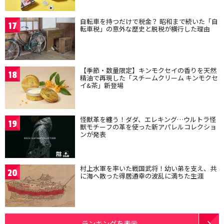
自転車を持つだけで税金？ 昭和まで続いた「自
17
転車税」の意外な歴史と脱税が横行した理由
【季節・数量限定】キンモクセイの香りを天然
18
精油で再現した「スチームクリーム キンモクセ
イ&茶」新登場
怪獣革を纏う！ダダ、エレキング…ウルトラ怪
19
獣モチーフの革を使った新アパレルコレクショ
ンが発表
村上水軍を率いた戦国武将！幼い弟を支え、共
20
に海へ散った得居通幸の波乱に満ちた生涯
ランキングを表示