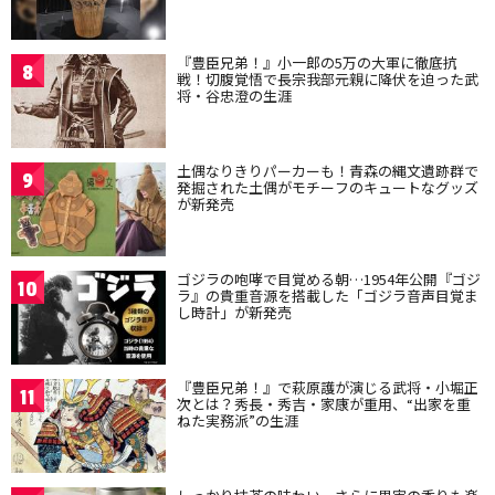
『豊臣兄弟！』小一郎の5万の大軍に徹底抗
8
戦！切腹覚悟で長宗我部元親に降伏を迫った武
将・谷忠澄の生涯
土偶なりきりパーカーも！青森の縄文遺跡群で
9
発掘された土偶がモチーフのキュートなグッズ
が新発売
ゴジラの咆哮で目覚める朝…1954年公開『ゴジ
10
ラ』の貴重音源を搭載した「ゴジラ音声目覚ま
し時計」が新発売
『豊臣兄弟！』で萩原護が演じる武将・小堀正
11
次とは？秀長・秀吉・家康が重用、“出家を重
ねた実務派”の生涯