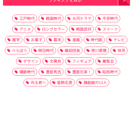
江戸時代
戦国時代
大河ドラマ
平安時代
アニメ
ロングセラー
戦国武将
スイーツ
雑学
お菓子
幕末
漫画
時代劇
テレビ
べらぼう
明治時代
織田信長
徳川家康
抹茶
デザイン
文房具
フィギュア
展覧会
鎌倉時代
豊臣秀吉
豊臣兄弟！
昭和時代
光る君へ
葛飾北斎
鎌倉殿の13人