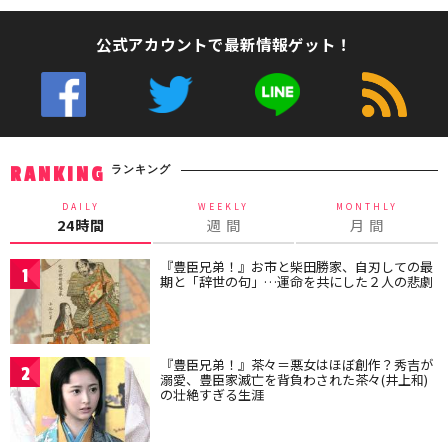
公式アカウントで最新情報ゲット！
ランキング
RANKING
DAILY
WEEKLY
MONTHLY
24時間
週 間
月 間
『豊臣兄弟！』お市と柴田勝家、自刃しての最
1
期と「辞世の句」…運命を共にした２人の悲劇
『豊臣兄弟！』茶々＝悪女はほぼ創作？秀吉が
2
溺愛、豊臣家滅亡を背負わされた茶々(井上和)
の壮絶すぎる生涯