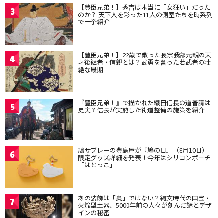
【豊臣兄弟！】秀吉は本当に「女狂い」だった
3
のか？ 天下人を彩った11人の側室たちを時系列
で一挙紹介
【豊臣兄弟！】22歳で散った長宗我部元親の天
4
才後継者・信親とは？武勇を奮った若武者の壮
絶な最期
『豊臣兄弟！』で描かれた織田信長の道普請は
5
史実？信長が実施した街道整備の施策を紹介
鳩サブレーの豊島屋が『鳩の日』（8月10日）
6
限定グッズ詳細を発表！今年はシリコンポーチ
「はとっこ」
あの装飾は「炎」ではない？縄文時代の国宝・
7
火焔型土器、5000年前の人々が刻んだ謎とデザ
インの秘密