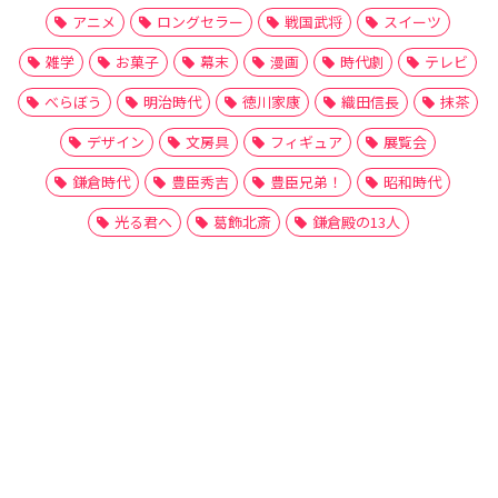
アニメ
ロングセラー
戦国武将
スイーツ
雑学
お菓子
幕末
漫画
時代劇
テレビ
べらぼう
明治時代
徳川家康
織田信長
抹茶
デザイン
文房具
フィギュア
展覧会
鎌倉時代
豊臣秀吉
豊臣兄弟！
昭和時代
光る君へ
葛飾北斎
鎌倉殿の13人