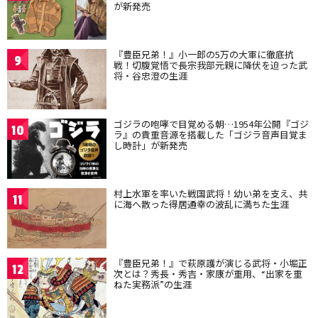
が新発売
『豊臣兄弟！』小一郎の5万の大軍に徹底抗
9
戦！切腹覚悟で長宗我部元親に降伏を迫った武
将・谷忠澄の生涯
ゴジラの咆哮で目覚める朝…1954年公開『ゴジ
10
ラ』の貴重音源を搭載した「ゴジラ音声目覚ま
し時計」が新発売
村上水軍を率いた戦国武将！幼い弟を支え、共
11
に海へ散った得居通幸の波乱に満ちた生涯
『豊臣兄弟！』で萩原護が演じる武将・小堀正
12
次とは？秀長・秀吉・家康が重用、“出家を重
ねた実務派”の生涯