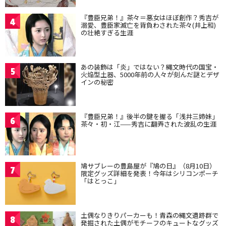
『豊臣兄弟！』茶々＝悪女はほぼ創作？秀吉が
4
溺愛、豊臣家滅亡を背負わされた茶々(井上和)
の壮絶すぎる生涯
あの装飾は「炎」ではない？縄文時代の国宝・
5
火焔型土器、5000年前の人々が刻んだ謎とデザ
インの秘密
『豊臣兄弟！』後半の鍵を握る「浅井三姉妹」
6
茶々・初・江——秀吉に翻弄された波乱の生涯
鳩サブレーの豊島屋が『鳩の日』（8月10日）
7
限定グッズ詳細を発表！今年はシリコンポーチ
「はとっこ」
土偶なりきりパーカーも！青森の縄文遺跡群で
8
発掘された土偶がモチーフのキュートなグッズ