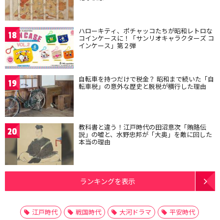
ハローキティ、ポチャッコたちが昭和レトロな
18
コインケースに！「サンリオキャラクターズ コ
インケース」第２弾
自転車を持つだけで税金？ 昭和まで続いた「自
19
転車税」の意外な歴史と脱税が横行した理由
教科書と違う！江戸時代の田沼意次「賄賂伝
20
説」の嘘と、水野忠邦が「大奥」を敵に回した
本当の理由
ランキングを表示
江戸時代
戦国時代
大河ドラマ
平安時代