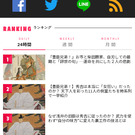
ランキング
RANKING
DAILY
WEEKLY
MONTHLY
24時間
週 間
月 間
『豊臣兄弟！』お市と柴田勝家、自刃しての最
1
期と「辞世の句」…運命を共にした２人の悲劇
【豊臣兄弟！】秀吉は本当に「女狂い」だった
2
のか？ 天下人を彩った11人の側室たちを時系列
で一挙紹介
なぜ浅井の旧臣は秀吉に従ったのか？ 武力を使
3
わず“自分の味方”に変えた裏工作の技法とは