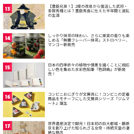
【豊臣兄弟！】2度の改易から復活した武将・
13
多賀秀種とは？豊臣秀長に仕えた半年間と波乱
の生涯
しっかり抹茶の味わい、さらに果実の香りも楽
14
しめる「無糖フレーバー抹茶」ストロベリー、
マンゴー新発売
日本の四季折々の植物や情景を描くことに相応
15
しい色を集めた水彩色鉛筆『色辞典』が新発
売！
コンビニおにぎりが文房具に！コンビニの定番
16
商品をモチーフにした文房具シリーズ『ジムマ
ート』誕生
世界遺産決定で脚光！日本初の巨大都城・藤原
17
京を創り上げた知られざる女帝・持統天皇の凄
絶な執念