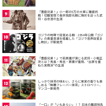
『豊臣兄弟！』小一郎の5万の大軍に徹底抗
9
戦！切腹覚悟で長宗我部元親に降伏を迫った武
将・谷忠澄の生涯
ゴジラの咆哮で目覚める朝…1954年公開『ゴジ
10
ラ』の貴重音源を搭載した「ゴジラ音声目覚ま
し時計」が新発売
『豊臣兄弟！』で萩原護が演じる武将・小堀正
11
次とは？秀長・秀吉・家康が重用、“出家を重
ねた実務派”の生涯
しっかり抹茶の味わい、さらに果実の香りも楽
12
しめる「無糖フレーバー抹茶」ストロベリー、
マンゴー新発売
「一口」が「いもあらい」！？ 日本の難読地名