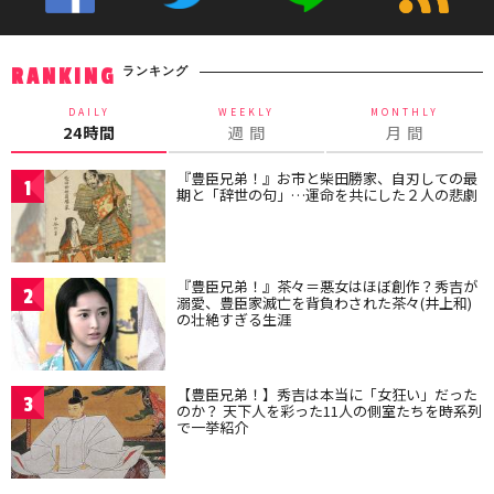
ランキング
RANKING
DAILY
WEEKLY
MONTHLY
24時間
週 間
月 間
『豊臣兄弟！』お市と柴田勝家、自刃しての最
1
期と「辞世の句」…運命を共にした２人の悲劇
『豊臣兄弟！』茶々＝悪女はほぼ創作？秀吉が
2
溺愛、豊臣家滅亡を背負わされた茶々(井上和)
の壮絶すぎる生涯
【豊臣兄弟！】秀吉は本当に「女狂い」だった
3
のか？ 天下人を彩った11人の側室たちを時系列
で一挙紹介