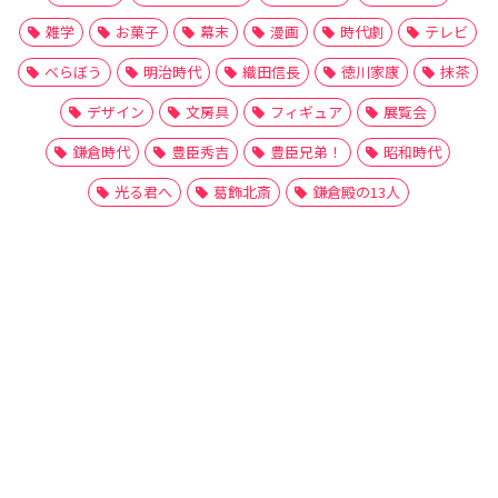
雑学
お菓子
幕末
漫画
時代劇
テレビ
べらぼう
明治時代
織田信長
徳川家康
抹茶
デザイン
文房具
フィギュア
展覧会
鎌倉時代
豊臣秀吉
豊臣兄弟！
昭和時代
光る君へ
葛飾北斎
鎌倉殿の13人