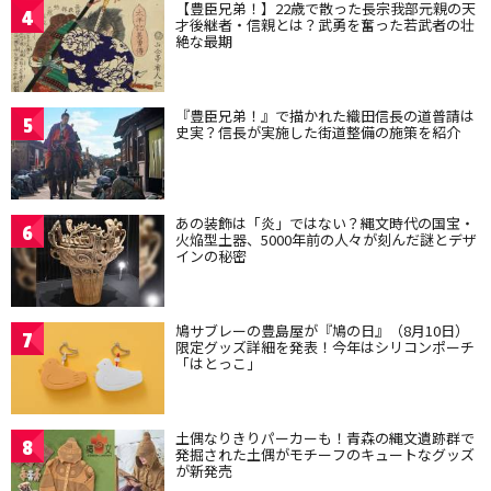
【豊臣兄弟！】22歳で散った長宗我部元親の天
4
才後継者・信親とは？武勇を奮った若武者の壮
絶な最期
『豊臣兄弟！』で描かれた織田信長の道普請は
5
史実？信長が実施した街道整備の施策を紹介
あの装飾は「炎」ではない？縄文時代の国宝・
6
火焔型土器、5000年前の人々が刻んだ謎とデザ
インの秘密
鳩サブレーの豊島屋が『鳩の日』（8月10日）
7
限定グッズ詳細を発表！今年はシリコンポーチ
「はとっこ」
土偶なりきりパーカーも！青森の縄文遺跡群で
8
発掘された土偶がモチーフのキュートなグッズ
が新発売