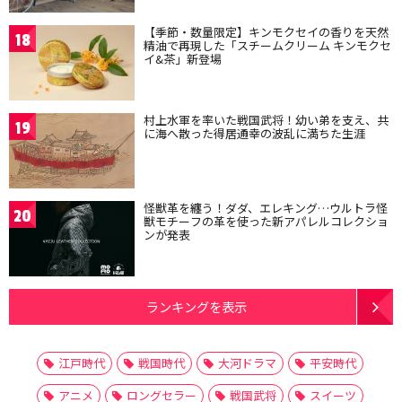
【季節・数量限定】キンモクセイの香りを天然
18
精油で再現した「スチームクリーム キンモクセ
イ&茶」新登場
村上水軍を率いた戦国武将！幼い弟を支え、共
19
に海へ散った得居通幸の波乱に満ちた生涯
怪獣革を纏う！ダダ、エレキング…ウルトラ怪
20
獣モチーフの革を使った新アパレルコレクショ
ンが発表
ランキングを表示
江戸時代
戦国時代
大河ドラマ
平安時代
アニメ
ロングセラー
戦国武将
スイーツ