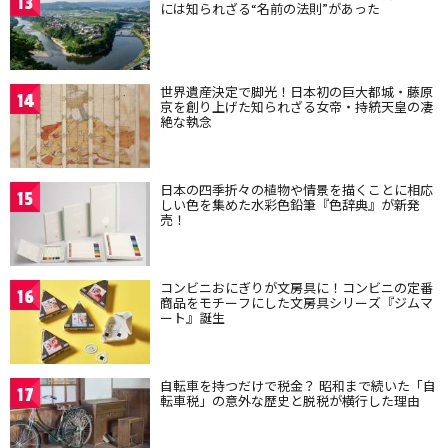
13
には知られざる“名前の法則”があった
世界遺産決定で脚光！日本初の巨大都城・藤原
14
京を創り上げた知られざる女帝・持統天皇の凄
絶な執念
日本の四季折々の植物や情景を描くことに相応
15
しい色を集めた水彩色鉛筆『色辞典』が新発
売！
コンビニおにぎりが文房具に！コンビニの定番
16
商品をモチーフにした文房具シリーズ『ジムマ
ート』誕生
自転車を持つだけで税金？ 昭和まで続いた「自
17
転車税」の意外な歴史と脱税が横行した理由