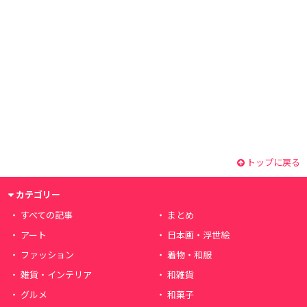
トップに戻る
カテゴリー
すべての記事
まとめ
アート
日本画・浮世絵
ファッション
着物・和服
雑貨・インテリア
和雑貨
グルメ
和菓子