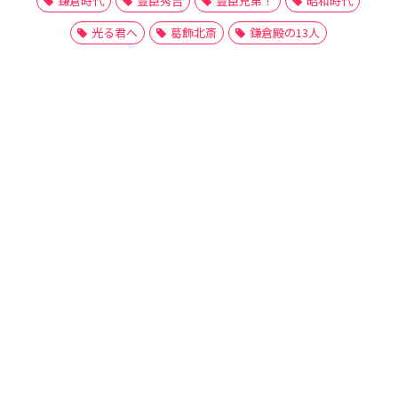
鎌倉時代
豊臣秀吉
豊臣兄弟！
昭和時代
光る君へ
葛飾北斎
鎌倉殿の13人