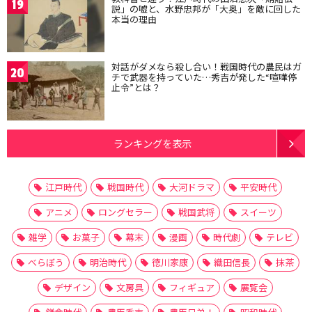
19
説」の嘘と、水野忠邦が「大奥」を敵に回した
本当の理由
対話がダメなら殺し合い！戦国時代の農民はガ
20
チで武器を持っていた…秀吉が発した“喧嘩停
止令”とは？
ランキングを表示
江戸時代
戦国時代
大河ドラマ
平安時代
アニメ
ロングセラー
戦国武将
スイーツ
雑学
お菓子
幕末
漫画
時代劇
テレビ
べらぼう
明治時代
徳川家康
織田信長
抹茶
デザイン
文房具
フィギュア
展覧会