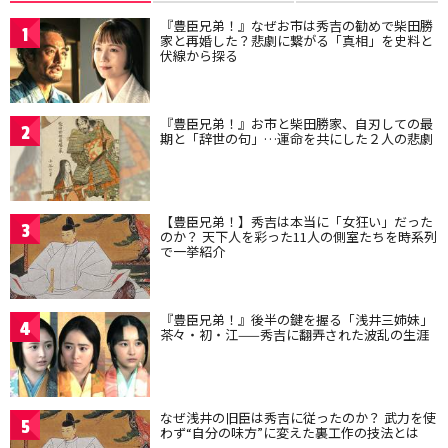
『豊臣兄弟！』なぜお市は秀吉の勧めで柴田勝
1
家と再婚した？悲劇に繋がる「真相」を史料と
伏線から探る
『豊臣兄弟！』お市と柴田勝家、自刃しての最
2
期と「辞世の句」…運命を共にした２人の悲劇
【豊臣兄弟！】秀吉は本当に「女狂い」だった
3
のか？ 天下人を彩った11人の側室たちを時系列
で一挙紹介
『豊臣兄弟！』後半の鍵を握る「浅井三姉妹」
4
茶々・初・江——秀吉に翻弄された波乱の生涯
なぜ浅井の旧臣は秀吉に従ったのか？ 武力を使
5
わず“自分の味方”に変えた裏工作の技法とは