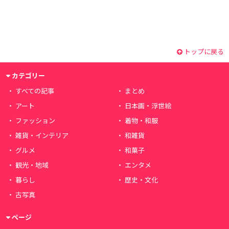
トップに戻る
カテゴリー
すべての記事
まとめ
アート
日本画・浮世絵
ファッション
着物・和服
雑貨・インテリア
和雑貨
グルメ
和菓子
観光・地域
エンタメ
暮らし
歴史・文化
古写真
ページ