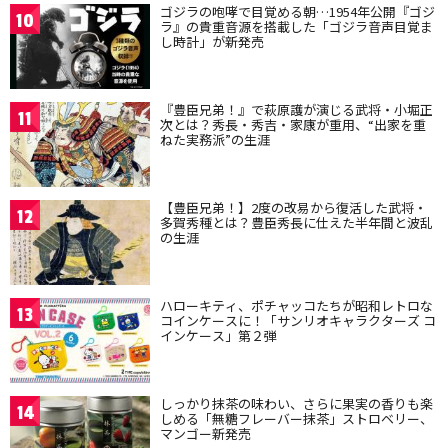
ゴジラの咆哮で目覚める朝…1954年公開『ゴジ
10
ラ』の貴重音源を搭載した「ゴジラ音声目覚ま
し時計」が新発売
『豊臣兄弟！』で萩原護が演じる武将・小堀正
11
次とは？秀長・秀吉・家康が重用、“出家を重
ねた実務派”の生涯
【豊臣兄弟！】2度の改易から復活した武将・
12
多賀秀種とは？豊臣秀長に仕えた半年間と波乱
の生涯
ハローキティ、ポチャッコたちが昭和レトロな
13
コインケースに！「サンリオキャラクターズ コ
インケース」第２弾
しっかり抹茶の味わい、さらに果実の香りも楽
14
しめる「無糖フレーバー抹茶」ストロベリー、
マンゴー新発売