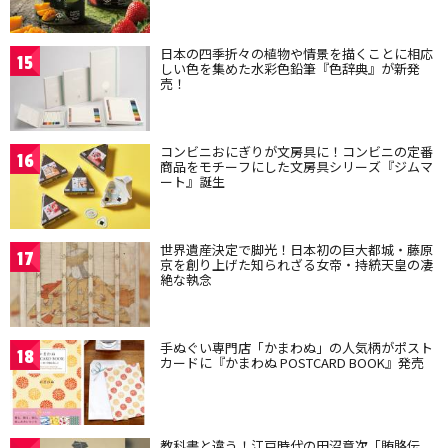
日本の四季折々の植物や情景を描くことに相応
15
しい色を集めた水彩色鉛筆『色辞典』が新発
売！
コンビニおにぎりが文房具に！コンビニの定番
16
商品をモチーフにした文房具シリーズ『ジムマ
ート』誕生
世界遺産決定で脚光！日本初の巨大都城・藤原
17
京を創り上げた知られざる女帝・持統天皇の凄
絶な執念
手ぬぐい専門店「かまわぬ」の人気柄がポスト
18
カードに『かまわぬ POSTCARD BOOK』発売
教科書と違う！江戸時代の田沼意次「賄賂伝