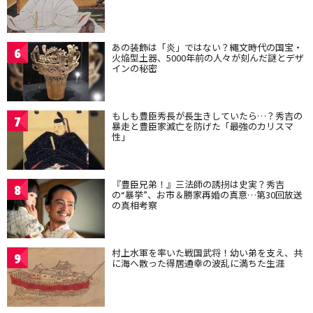
あの装飾は「炎」ではない？縄文時代の国宝・
6
火焔型土器、5000年前の人々が刻んだ謎とデザ
インの秘密
もしも豊臣秀長が長生きしていたら…？秀吉の
7
暴走と豊臣家滅亡を防げた「最強のカリスマ
性」
『豊臣兄弟！』三法師の誘拐は史実？秀吉
8
の“暴挙”、お市＆勝家再婚の真意…第30回放送
の真相考察
村上水軍を率いた戦国武将！幼い弟を支え、共
9
に海へ散った得居通幸の波乱に満ちた生涯