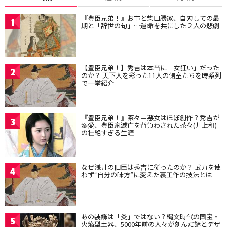
『豊臣兄弟！』お市と柴田勝家、自刃しての最
1
期と「辞世の句」…運命を共にした２人の悲劇
【豊臣兄弟！】秀吉は本当に「女狂い」だった
2
のか？ 天下人を彩った11人の側室たちを時系列
で一挙紹介
『豊臣兄弟！』茶々＝悪女はほぼ創作？秀吉が
3
溺愛、豊臣家滅亡を背負わされた茶々(井上和)
の壮絶すぎる生涯
なぜ浅井の旧臣は秀吉に従ったのか？ 武力を使
4
わず“自分の味方”に変えた裏工作の技法とは
あの装飾は「炎」ではない？縄文時代の国宝・
5
火焔型土器、5000年前の人々が刻んだ謎とデザ