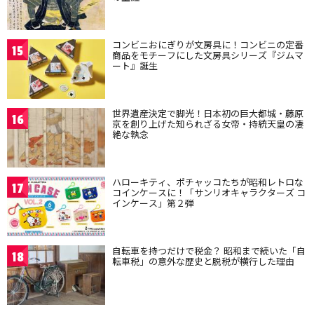
コンビニおにぎりが文房具に！コンビニの定番
15
商品をモチーフにした文房具シリーズ『ジムマ
ート』誕生
世界遺産決定で脚光！日本初の巨大都城・藤原
16
京を創り上げた知られざる女帝・持統天皇の凄
絶な執念
ハローキティ、ポチャッコたちが昭和レトロな
17
コインケースに！「サンリオキャラクターズ コ
インケース」第２弾
自転車を持つだけで税金？ 昭和まで続いた「自
18
転車税」の意外な歴史と脱税が横行した理由