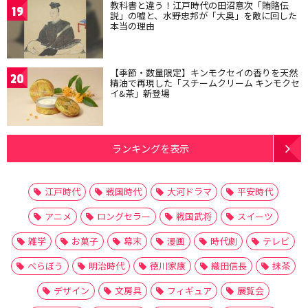
教科書と違う！江戸時代の田沼意次「賄賂伝
19
説」の嘘と、水野忠邦が「大奥」を敵に回した
本当の理由
【季節・数量限定】キンモクセイの香りを天然
20
精油で再現した「スチームクリーム キンモクセ
イ&茶」新登場
ランキングを表示
江戸時代
戦国時代
大河ドラマ
平安時代
アニメ
ロングセラー
戦国武将
スイーツ
雑学
お菓子
幕末
漫画
時代劇
テレビ
べらぼう
明治時代
徳川家康
織田信長
抹茶
デザイン
文房具
フィギュア
展覧会