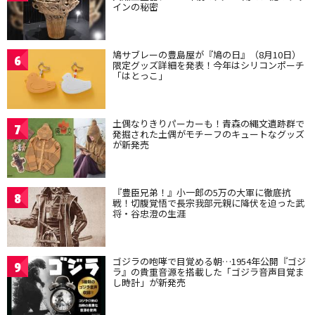
インの秘密
鳩サブレーの豊島屋が『鳩の日』（8月10日）
6
限定グッズ詳細を発表！今年はシリコンポーチ
「はとっこ」
土偶なりきりパーカーも！青森の縄文遺跡群で
7
発掘された土偶がモチーフのキュートなグッズ
が新発売
『豊臣兄弟！』小一郎の5万の大軍に徹底抗
8
戦！切腹覚悟で長宗我部元親に降伏を迫った武
将・谷忠澄の生涯
ゴジラの咆哮で目覚める朝…1954年公開『ゴジ
9
ラ』の貴重音源を搭載した「ゴジラ音声目覚ま
し時計」が新発売