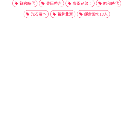
鎌倉時代
豊臣秀吉
豊臣兄弟！
昭和時代
光る君へ
葛飾北斎
鎌倉殿の13人