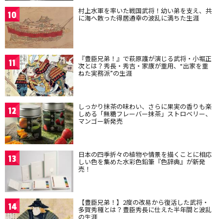
村上水軍を率いた戦国武将！幼い弟を支え、共
10
に海へ散った得居通幸の波乱に満ちた生涯
『豊臣兄弟！』で萩原護が演じる武将・小堀正
11
次とは？秀長・秀吉・家康が重用、“出家を重
ねた実務派”の生涯
しっかり抹茶の味わい、さらに果実の香りも楽
12
しめる「無糖フレーバー抹茶」ストロベリー、
マンゴー新発売
日本の四季折々の植物や情景を描くことに相応
13
しい色を集めた水彩色鉛筆『色辞典』が新発
売！
【豊臣兄弟！】2度の改易から復活した武将・
14
多賀秀種とは？豊臣秀長に仕えた半年間と波乱
の生涯