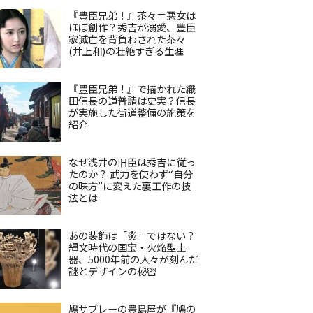
『豊臣兄弟！』茶々＝悪女は
ほぼ創作？秀吉が溺愛、豊臣
家滅亡を背負わされた茶々
(井上和)の壮絶すぎる生涯
『豊臣兄弟！』で描かれた織
田信長の道普請は史実？信長
が実施した街道整備の施策を
紹介
なぜ浅井の旧臣は秀吉に従っ
たのか？ 武力を使わず“自分
の味方”に変えた裏工作の技
法とは
あの装飾は「炎」ではない？
縄文時代の国宝・火焔型土
器、5000年前の人々が刻んだ
謎とデザインの秘密
鳩サブレーの豊島屋が『鳩の