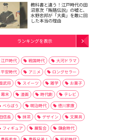
教科書と違う！江戸時代の田
沼意次「賄賂伝説」の嘘と、
水野忠邦が「大奥」を敵に回
した本当の理由
ランキングを表示
江戸時代
戦国時代
大河ドラマ
平安時代
アニメ
ロングセラー
国武将
スイーツ
雑学
お菓子
幕末
漫画
時代劇
テレビ
べらぼう
明治時代
徳川家康
田信長
抹茶
デザイン
文房具
フィギュア
展覧会
鎌倉時代
豊臣秀吉
豊臣兄弟！
昭和時代