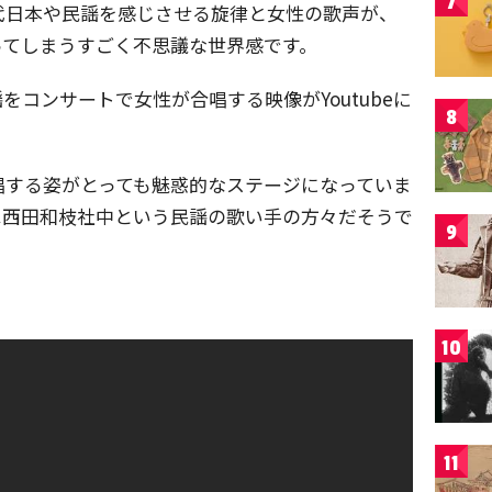
7
代日本や民謡を感じさせる旋律と女性の歌声が、
ってしまうすごく不思議な世界感です。
コンサートで女性が合唱する映像がYoutubeに
8
唱する姿がとっても魅惑的なステージになっていま
は西田和枝社中という民謡の歌い手の方々だそうで
9
10
11