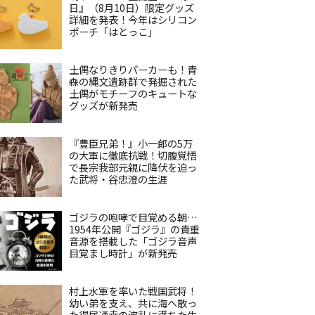
日』（8月10日）限定グッズ
詳細を発表！今年はシリコン
ポーチ「はとっこ」
土偶なりきりパーカーも！青
森の縄文遺跡群で発掘された
土偶がモチーフのキュートな
グッズが新発売
『豊臣兄弟！』小一郎の5万
の大軍に徹底抗戦！切腹覚悟
で長宗我部元親に降伏を迫っ
た武将・谷忠澄の生涯
ゴジラの咆哮で目覚める朝…
1954年公開『ゴジラ』の貴重
音源を搭載した「ゴジラ音声
目覚まし時計」が新発売
村上水軍を率いた戦国武将！
幼い弟を支え、共に海へ散っ
た得居通幸の波乱に満ちた生