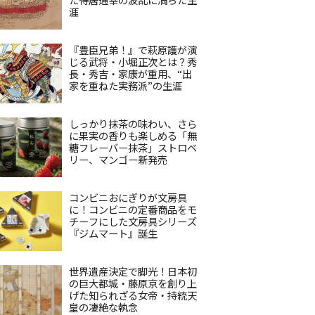
涯
『豊臣兄弟！』で萩原護が演
じる武将・小堀正次とは？秀
長・秀吉・家康が重用、“出
家を重ねた実務派”の生涯
しっかり抹茶の味わい、さら
に果実の香りも楽しめる「無
糖フレーバー抹茶」ストロベ
リー、マンゴー新発売
コンビニおにぎりが文房具
に！コンビニの定番商品をモ
チーフにした文房具シリーズ
『ジムマート』誕生
世界遺産決定で脚光！日本初
の巨大都城・藤原京を創り上
げた知られざる女帝・持統天
皇の凄絶な執念