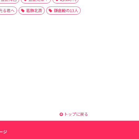
光る君へ
葛飾北斎
鎌倉殿の13人
トップに戻る
ージ