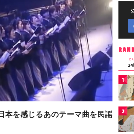
RAN
DA
2
1
2
日本を感じるあのテーマ曲を民謡