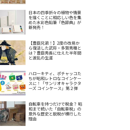
日本の四季折々の植物や情景
を描くことに相応しい色を集
めた水彩色鉛筆『色辞典』が
新発売！
【豊臣兄弟！】2度の改易か
ら復活した武将・多賀秀種と
は？豊臣秀長に仕えた半年間
と波乱の生涯
ハローキティ、ポチャッコた
ちが昭和レトロなコインケー
スに！「サンリオキャラクタ
ーズ コインケース」第２弾
自転車を持つだけで税金？ 昭
和まで続いた「自転車税」の
意外な歴史と脱税が横行した
理由