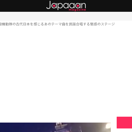
殻機動隊の古代日本を感じるあのテーマ曲を民謡合唱する魅惑のステージ