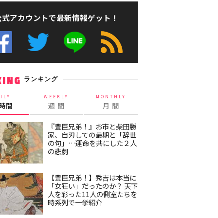
公式アカウントで最新情報ゲット！
ランキング
KING
ILY
WEEKLY
MONTHLY
4時間
週 間
月 間
『豊臣兄弟！』お市と柴田勝
家、自刃しての最期と「辞世
の句」…運命を共にした２人
の悲劇
【豊臣兄弟！】秀吉は本当に
「女狂い」だったのか？ 天下
人を彩った11人の側室たちを
時系列で一挙紹介