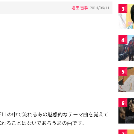
増田 吉孝
2014/06/11
3
4
5
6
E SHELLの中で流れるあの魅惑的なテーマ曲を覚えて
忘れることはないであろうあの曲です。