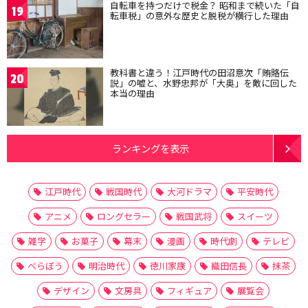
自転車を持つだけで税金？ 昭和まで続いた「自
19
転車税」の意外な歴史と脱税が横行した理由
教科書と違う！江戸時代の田沼意次「賄賂伝
20
説」の嘘と、水野忠邦が「大奥」を敵に回した
本当の理由
ランキングを表示
江戸時代
戦国時代
大河ドラマ
平安時代
アニメ
ロングセラー
戦国武将
スイーツ
雑学
お菓子
幕末
漫画
時代劇
テレビ
べらぼう
明治時代
徳川家康
織田信長
抹茶
デザイン
文房具
フィギュア
展覧会