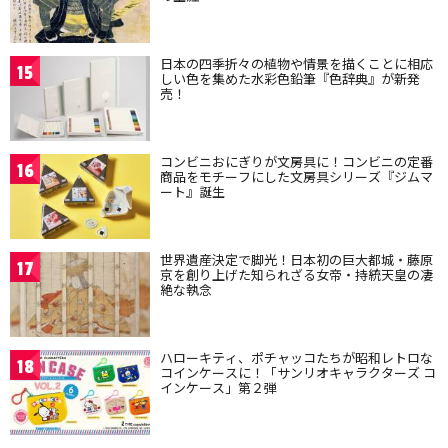
日本の四季折々の植物や情景を描くことに相応
15
しい色を集めた水彩色鉛筆『色辞典』が新発
売！
コンビニおにぎりが文房具に！コンビニの定番
16
商品をモチーフにした文房具シリーズ『ジムマ
ート』誕生
世界遺産決定で脚光！日本初の巨大都城・藤原
17
京を創り上げた知られざる女帝・持統天皇の凄
絶な執念
ハローキティ、ポチャッコたちが昭和レトロな
18
コインケースに！「サンリオキャラクターズ コ
インケース」第２弾