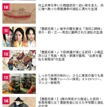
村上水軍を率いた戦国武将！幼い弟を支え、共
10
に海へ散った得居通幸の波乱に満ちた生涯
『豊臣兄弟！』後半の鍵を握る「浅井三姉妹」
11
茶々・初・江——秀吉に翻弄された波乱の生涯
『豊臣兄弟！』で萩原護が演じる武将・小堀正
12
次とは？秀長・秀吉・家康が重用、“出家を重
ねた実務派”の生涯
しっかり抹茶の味わい、さらに果実の香りも楽
13
しめる「無糖フレーバー抹茶」ストロベリー、
マンゴー新発売
【豊臣兄弟！】2度の改易から復活した武将・
14
多賀秀種とは？豊臣秀長に仕えた半年間と波乱
の生涯