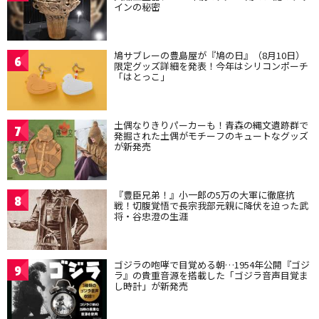
インの秘密
鳩サブレーの豊島屋が『鳩の日』（8月10日）
6
限定グッズ詳細を発表！今年はシリコンポーチ
「はとっこ」
土偶なりきりパーカーも！青森の縄文遺跡群で
7
発掘された土偶がモチーフのキュートなグッズ
が新発売
『豊臣兄弟！』小一郎の5万の大軍に徹底抗
8
戦！切腹覚悟で長宗我部元親に降伏を迫った武
将・谷忠澄の生涯
ゴジラの咆哮で目覚める朝…1954年公開『ゴジ
9
ラ』の貴重音源を搭載した「ゴジラ音声目覚ま
し時計」が新発売