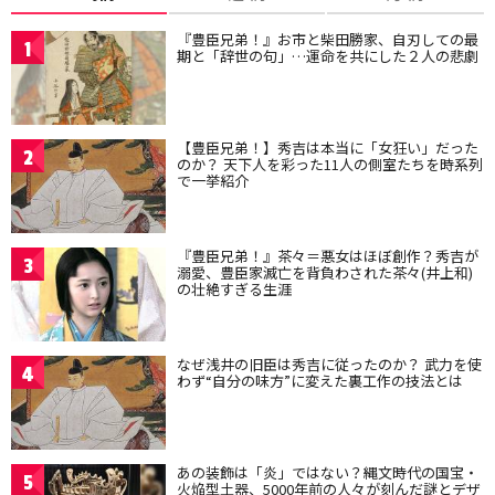
『豊臣兄弟！』お市と柴田勝家、自刃しての最
1
期と「辞世の句」…運命を共にした２人の悲劇
【豊臣兄弟！】秀吉は本当に「女狂い」だった
2
のか？ 天下人を彩った11人の側室たちを時系列
で一挙紹介
『豊臣兄弟！』茶々＝悪女はほぼ創作？秀吉が
3
溺愛、豊臣家滅亡を背負わされた茶々(井上和)
の壮絶すぎる生涯
なぜ浅井の旧臣は秀吉に従ったのか？ 武力を使
4
わず“自分の味方”に変えた裏工作の技法とは
あの装飾は「炎」ではない？縄文時代の国宝・
5
火焔型土器、5000年前の人々が刻んだ謎とデザ