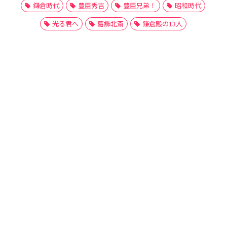
鎌倉時代
豊臣秀吉
豊臣兄弟！
昭和時代
光る君へ
葛飾北斎
鎌倉殿の13人