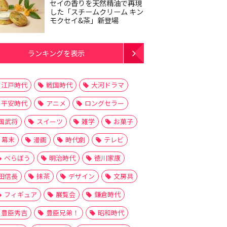
セイの香りを天然精油で再現
した「スチームクリーム キン
モクセイ&茶」新登場
ランキングを表示
江戸時代
戦国時代
大河ドラマ
平安時代
アニメ
ロングセラー
国武将
スイーツ
雑学
お菓子
幕末
漫画
時代劇
テレビ
べらぼう
明治時代
徳川家康
田信長
抹茶
デザイン
文房具
フィギュア
展覧会
鎌倉時代
豊臣秀吉
豊臣兄弟！
昭和時代