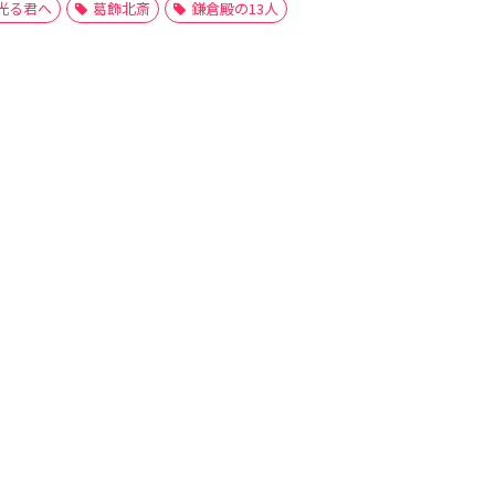
光る君へ
葛飾北斎
鎌倉殿の13人