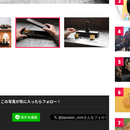
3
4
5
6
この写真が気に入ったらフォロー！
7