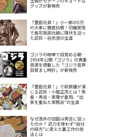
土偶がモチーフのキュートな
グッズが新発売
『豊臣兄弟！』小一郎の5万
の大軍に徹底抗戦！切腹覚悟
で長宗我部元親に降伏を迫っ
た武将・谷忠澄の生涯
ゴジラの咆哮で目覚める朝…
1954年公開『ゴジラ』の貴重
音源を搭載した「ゴジラ音声
目覚まし時計」が新発売
『豊臣兄弟！』で萩原護が演
じる武将・小堀正次とは？秀
長・秀吉・家康が重用、“出
家を重ねた実務派”の生涯
なぜ浅井の旧臣は秀吉に従っ
たのか？ 武力を使わず“自分
の味方”に変えた裏工作の技
法とは