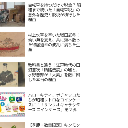
自転車を持つだけで税金？ 昭
和まで続いた「自転車税」の
意外な歴史と脱税が横行した
理由
村上水軍を率いた戦国武将！
幼い弟を支え、共に海へ散っ
た得居通幸の波乱に満ちた生
涯
教科書と違う！江戸時代の田
沼意次「賄賂伝説」の嘘と、
水野忠邦が「大奥」を敵に回
した本当の理由
ハローキティ、ポチャッコた
ちが昭和レトロなコインケー
スに！「サンリオキャラクタ
ーズ コインケース」第２弾
【季節・数量限定】キンモク