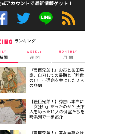
公式アカウントで最新情報ゲット！
ランキング
KING
ILY
WEEKLY
MONTHLY
4時間
週 間
月 間
『豊臣兄弟！』お市と柴田勝
家、自刃しての最期と「辞世
の句」…運命を共にした２人
の悲劇
【豊臣兄弟！】秀吉は本当に
「女狂い」だったのか？ 天下
人を彩った11人の側室たちを
時系列で一挙紹介
『豊臣兄弟！』茶々＝悪女は