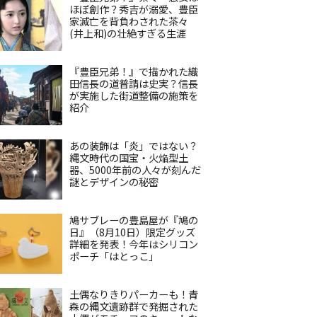
ほぼ創作？秀吉が溺愛、豊臣
家滅亡を背負わされた茶々
(井上和)の壮絶すぎる生涯
『豊臣兄弟！』で描かれた織
田信長の道普請は史実？信長
が実施した街道整備の施策を
紹介
あの装飾は「炎」ではない？
縄文時代の国宝・火焔型土
器、5000年前の人々が刻んだ
謎とデザインの秘密
鳩サブレーの豊島屋が『鳩の
日』（8月10日）限定グッズ
詳細を発表！今年はシリコン
ポーチ「はとっこ」
土偶なりきりパーカーも！青
森の縄文遺跡群で発掘された