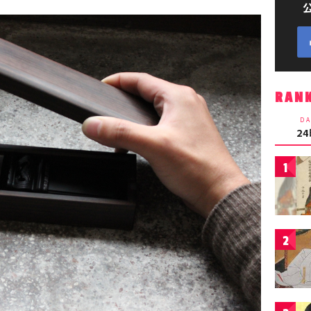
RAN
DA
2
1
2