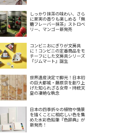
しっかり抹茶の味わい、さら
に果実の香りも楽しめる「無
糖フレーバー抹茶」ストロベ
リー、マンゴー新発売
コンビニおにぎりが文房具
に！コンビニの定番商品をモ
チーフにした文房具シリーズ
『ジムマート』誕生
世界遺産決定で脚光！日本初
の巨大都城・藤原京を創り上
げた知られざる女帝・持統天
皇の凄絶な執念
日本の四季折々の植物や情景
を描くことに相応しい色を集
めた水彩色鉛筆『色辞典』が
新発売！