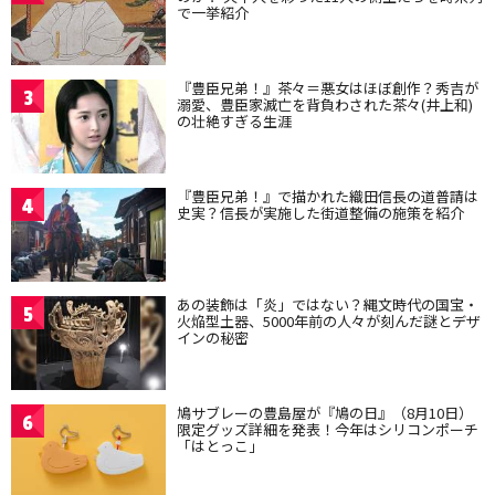
で一挙紹介
『豊臣兄弟！』茶々＝悪女はほぼ創作？秀吉が
3
溺愛、豊臣家滅亡を背負わされた茶々(井上和)
の壮絶すぎる生涯
『豊臣兄弟！』で描かれた織田信長の道普請は
4
史実？信長が実施した街道整備の施策を紹介
あの装飾は「炎」ではない？縄文時代の国宝・
5
火焔型土器、5000年前の人々が刻んだ謎とデザ
インの秘密
鳩サブレーの豊島屋が『鳩の日』（8月10日）
6
限定グッズ詳細を発表！今年はシリコンポーチ
「はとっこ」