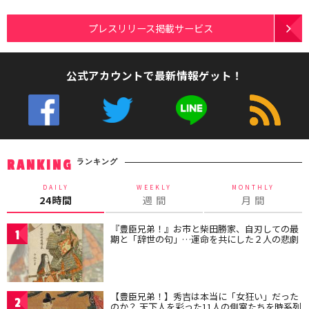
プレスリリース掲載サービス
公式アカウントで最新情報ゲット！
ランキング
RANKING
DAILY
WEEKLY
MONTHLY
24時間
週 間
月 間
『豊臣兄弟！』お市と柴田勝家、自刃しての最
1
期と「辞世の句」…運命を共にした２人の悲劇
【豊臣兄弟！】秀吉は本当に「女狂い」だった
2
のか？ 天下人を彩った11人の側室たちを時系列