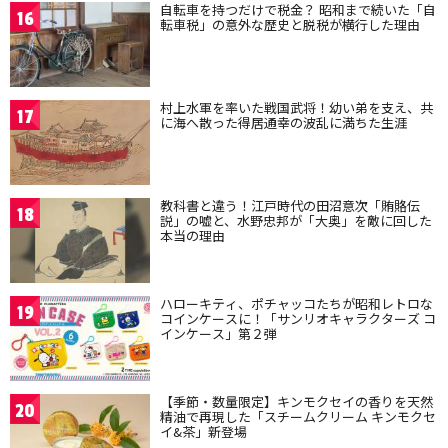
自転車を持つだけで税金？ 昭和まで続いた「自
16
転車税」の意外な歴史と脱税が横行した理由
村上水軍を率いた戦国武将！幼い弟を支え、共
17
に海へ散った得居通幸の波乱に満ちた生涯
教科書と違う！江戸時代の田沼意次「賄賂伝
18
説」の嘘と、水野忠邦が「大奥」を敵に回した
本当の理由
ハローキティ、ポチャッコたちが昭和レトロな
19
コインケースに！「サンリオキャラクターズ コ
インケース」第２弾
【季節・数量限定】キンモクセイの香りを天然
20
精油で再現した「スチームクリーム キンモクセ
イ&茶」新登場