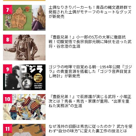
土偶なりきりパーカーも！青森の縄文遺跡群で
7
発掘された土偶がモチーフのキュートなグッズ
が新発売
『豊臣兄弟！』小一郎の5万の大軍に徹底抗
8
戦！切腹覚悟で長宗我部元親に降伏を迫った武
将・谷忠澄の生涯
ゴジラの咆哮で目覚める朝…1954年公開『ゴジ
9
ラ』の貴重音源を搭載した「ゴジラ音声目覚ま
し時計」が新発売
『豊臣兄弟！』で萩原護が演じる武将・小堀正
10
次とは？秀長・秀吉・家康が重用、“出家を重
ねた実務派”の生涯
なぜ浅井の旧臣は秀吉に従ったのか？ 武力を使
11
わず“自分の味方”に変えた裏工作の技法とは