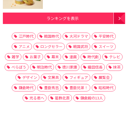
ランキングを表示
江戸時代
戦国時代
大河ドラマ
平安時代
アニメ
ロングセラー
戦国武将
スイーツ
雑学
お菓子
幕末
漫画
時代劇
テレビ
べらぼう
明治時代
徳川家康
織田信長
抹茶
デザイン
文房具
フィギュア
展覧会
鎌倉時代
豊臣秀吉
豊臣兄弟！
昭和時代
光る君へ
葛飾北斎
鎌倉殿の13人