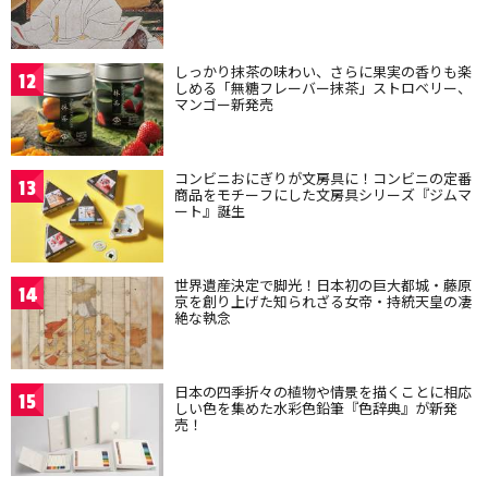
しっかり抹茶の味わい、さらに果実の香りも楽
12
しめる「無糖フレーバー抹茶」ストロベリー、
マンゴー新発売
コンビニおにぎりが文房具に！コンビニの定番
13
商品をモチーフにした文房具シリーズ『ジムマ
ート』誕生
世界遺産決定で脚光！日本初の巨大都城・藤原
14
京を創り上げた知られざる女帝・持統天皇の凄
絶な執念
日本の四季折々の植物や情景を描くことに相応
15
しい色を集めた水彩色鉛筆『色辞典』が新発
売！