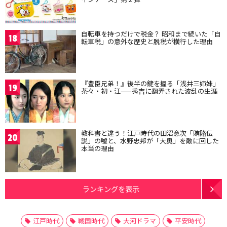
自転車を持つだけで税金？ 昭和まで続いた「自
18
転車税」の意外な歴史と脱税が横行した理由
『豊臣兄弟！』後半の鍵を握る「浅井三姉妹」
19
茶々・初・江——秀吉に翻弄された波乱の生涯
教科書と違う！江戸時代の田沼意次「賄賂伝
20
説」の嘘と、水野忠邦が「大奥」を敵に回した
本当の理由
ランキングを表示
江戸時代
戦国時代
大河ドラマ
平安時代