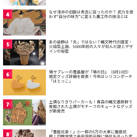
なぜ浅井の旧臣は秀吉に従ったのか？ 武力を使
4
わず“自分の味方”に変えた裏工作の技法とは
あの装飾は「炎」ではない？縄文時代の国宝・
5
火焔型土器、5000年前の人々が刻んだ謎とデザ
インの秘密
鳩サブレーの豊島屋が『鳩の日』（8月10日）
6
限定グッズ詳細を発表！今年はシリコンポーチ
「はとっこ」
土偶なりきりパーカーも！青森の縄文遺跡群で
7
発掘された土偶がモチーフのキュートなグッズ
が新発売
『豊臣兄弟！』小一郎の5万の大軍に徹底抗
8
戦！切腹覚悟で長宗我部元親に降伏を迫った武