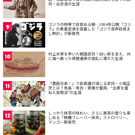
将・谷忠澄の生涯
ゴジラの咆哮で目覚める朝…1954年公開『ゴジ
9
ラ』の貴重音源を搭載した「ゴジラ音声目覚ま
し時計」が新発売
村上水軍を率いた戦国武将！幼い弟を支え、共
10
に海へ散った得居通幸の波乱に満ちた生涯
『豊臣兄弟！』で萩原護が演じる武将・小堀正
11
次とは？秀長・秀吉・家康が重用、“出家を重
ねた実務派”の生涯
しっかり抹茶の味わい、さらに果実の香りも楽
12
しめる「無糖フレーバー抹茶」ストロベリー、
マンゴー新発売