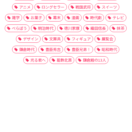
アニメ
ロングセラー
戦国武将
スイーツ
雑学
お菓子
幕末
漫画
時代劇
テレビ
べらぼう
明治時代
徳川家康
織田信長
抹茶
デザイン
文房具
フィギュア
展覧会
鎌倉時代
豊臣秀吉
豊臣兄弟！
昭和時代
光る君へ
葛飾北斎
鎌倉殿の13人