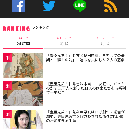
ランキング
RANKING
DAILY
WEEKLY
MONTHLY
24時間
週 間
月 間
『豊臣兄弟！』お市と柴田勝家、自刃しての最
1
期と「辞世の句」…運命を共にした２人の悲劇
【豊臣兄弟！】秀吉は本当に「女狂い」だった
2
のか？ 天下人を彩った11人の側室たちを時系列
で一挙紹介
『豊臣兄弟！』茶々＝悪女はほぼ創作？秀吉が
3
溺愛、豊臣家滅亡を背負わされた茶々(井上和)
の壮絶すぎる生涯