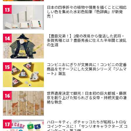
日本の四季折々の植物や情景を描くことに相応
13
しい色を集めた水彩色鉛筆『色辞典』が新発
売！
【豊臣兄弟！】2度の改易から復活した武将・
14
多賀秀種とは？豊臣秀長に仕えた半年間と波乱
の生涯
コンビニおにぎりが文房具に！コンビニの定番
15
商品をモチーフにした文房具シリーズ『ジムマ
ート』誕生
世界遺産決定で脚光！日本初の巨大都城・藤原
16
京を創り上げた知られざる女帝・持統天皇の凄
絶な執念
ハローキティ、ポチャッコたちが昭和レトロな
17
コインケースに！「サンリオキャラクターズ コ
インケース」第２弾